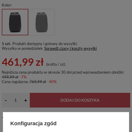
Kolor
1 szt.
Produkt dostępny i gotowy do wysyłki
Wysyłka
w poniedziałek
Sprawdź czasy i koszty wysyłki
461,99 zł
brutto
/
szt.
Najniższa cena produktu w okresie 30 dni przed wprowadzeniem obniżki:
499,99 zł
-7%
Cena regularna:
769,99 zł
-40%
-
+
DODAJ DO KOSZYKA
14
dni na łatwy zwrot
Konfiguracja zgód
Ten produkt nie jest dostępny w sklepie stacjonarnym