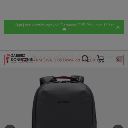
Kupuj bez kosztów wysyłki! Darmowe DPD Pickup od 119 zł
🚚
Wstecz
Strona główna
OUTLET
Plecak turystyczny antykradzi
DARMOWA DOSTAWA
od 119,00 zł