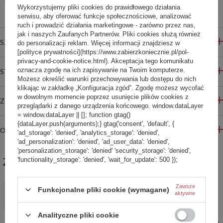
Bezpieczne zakupy
Wykorzystujemy pliki cookies do prawidłowego działania
serwisu, aby oferować funkcje społecznościowe, analizować
ruch i prowadzić działania marketingowe - zarówno przez nas,
jak i naszych Zaufanych Partnerów. Pliki cookies służą również
SZCZEGÓŁOWE INFORMACJE
do personalizacji reklam. Więcej informacji znajdziesz w
[polityce prywatności](https://www.zabierzkoniecznie.pl/pol-
privacy-and-cookie-notice.html). Akceptacja tego komunikatu
oznacza zgodę na ich zapisywanie na Twoim komputerze.
STREFA REKOMENDACJI
Możesz określić warunki przechowywania lub dostępu do nich
klikając w zakładkę „Konfiguracja zgód”. Zgodę możesz wycofać
w dowolnym momencie poprzez usunięcie plików cookies z
ZADAJ PYTANIE
przeglądarki z danego urządzenia końcowego. window.dataLayer
= window.dataLayer || []; function gtag()
{dataLayer.push(arguments);} gtag('consent', 'default', {
OPINIE
'ad_storage': 'denied', 'analytics_storage': 'denied',
'ad_personalization': 'denied', 'ad_user_data': 'denied',
'personalization_storage': 'denied' 'security_storage': 'denied',
'functionality_storage': 'denied', 'wait_for_update': 500 });
ZABIERZ JESZCZE :)
Zawsze
PROMOCJA
Funkcjonalne pliki cookie (wymagane)
aktywne
Plecak na laptopa antykradzieżowy Pacsafe V 16" - Granatowy
499,99 zł
/
szt.
Analityczne pliki cookie
Najniższa cena produktu w okresie 30 dni przed wprowadzeniem