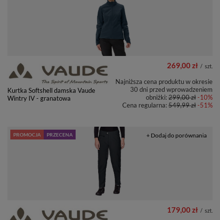
269,00 zł
/
szt.
Najniższa cena produktu w okresie
30 dni przed wprowadzeniem
Kurtka Softshell damska Vaude
obniżki:
299,00 zł
-10%
Wintry IV - granatowa
Cena regularna:
549,99 zł
-51%
PROMOCJA
PRZECENA
+ Dodaj do porównania
179,00 zł
/
szt.