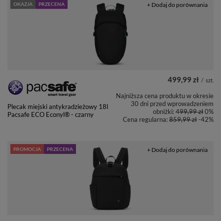
OKAZJA
PRZECENA
+ Dodaj do porównania
499,99 zł
/
szt.
Najniższa cena produktu w okresie
30 dni przed wprowadzeniem
Plecak miejski antykradzieżowy 18l
obniżki:
499,99 zł
0%
Pacsafe ECO Econyl® - czarny
Cena regularna:
859,99 zł
-42%
PROMOCJA
PRZECENA
+ Dodaj do porównania