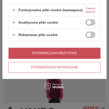
Zawsze
Funkcjonalne pliki cookie (wymagane)
aktywne
Analityczne pliki cookie
Reklamowe pliki cookie
269,00 zł
/
szt.
Najniższa cena produktu w okresie
30 dni przed wprowadzeniem
Kurtka sportowa damska z wełną
obniżki:
299,00 zł
-10%
Vaude Tremalzo - granatowa
POTWIERDZAM WSZYSTKIE
Cena regularna:
679,99 zł
-60%
POTWIERDZAM WYMAGANE
PROMOCJA
PRZECENA
+ Dodaj do porównania
269,00 zł
/
szt.