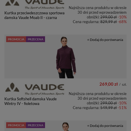
Najniższa cena produktu w okresie
30 dni przed wprowadzeniem
Kurtka przeciwdeszczowa sportowa
obniżki:
299,00 zł
-10%
damska Vaude Moab II - czarna
Cena regularna:
829,99 zł
-68%
PROMOCJA
PRZECENA
+ Dodaj do porównania
269,00 zł
/
szt.
Najniższa cena produktu w okresie
30 dni przed wprowadzeniem
Kurtka Softshell damska Vaude
obniżki:
299,00 zł
-10%
Wintry IV - fioletowa
Cena regularna:
549,99 zł
-51%
PROMOCJA
PRZECENA
+ Dodaj do porównania