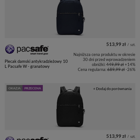
513,99 zł
/
szt.
Najniższa cena produktu w okresie
30 dni przed wprowadzeniem
Plecak damski antykradzieżowy 10
obniżki:
449,99 zł
+14%
L Pacsafe W - granatowy
Cena regularna:
689,99 zł
-26%
OKAZJA
PRZECENA
+ Dodaj do porównania
513,99 zł
/
szt.