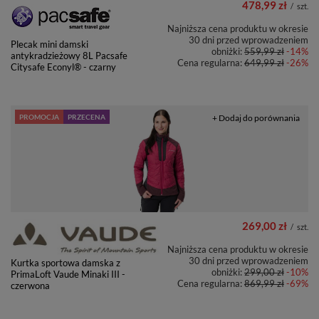
478,99 zł
/
szt.
Najniższa cena produktu w okresie
30 dni przed wprowadzeniem
Plecak mini damski
obniżki:
559,99 zł
-14%
antykradzieżowy 8L Pacsafe
Cena regularna:
649,99 zł
-26%
Citysafe Econyl® - czarny
PROMOCJA
PRZECENA
+ Dodaj do porównania
269,00 zł
/
szt.
Najniższa cena produktu w okresie
30 dni przed wprowadzeniem
Kurtka sportowa damska z
obniżki:
299,00 zł
-10%
PrimaLoft Vaude Minaki III -
Cena regularna:
869,99 zł
-69%
czerwona