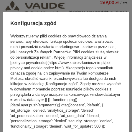
269,00 zł
/
szt.
Najniższa cena produktu w okresie
30 dni przed wprowadzeniem
Kurtka softshell sportowa damska
obniżki:
299,00 zł
-10%
Vaude Tremalzo - niebieska
Konfiguracja zgód
Cena regularna:
779,99 zł
-66%
Wykorzystujemy pliki cookies do prawidłowego działania
serwisu, aby oferować funkcje społecznościowe, analizować
PROMOCJA
PRZECENA
+ Dodaj do porównania
ruch i prowadzić działania marketingowe - zarówno przez nas,
jak i naszych Zaufanych Partnerów. Pliki cookies służą również
do personalizacji reklam. Więcej informacji znajdziesz w
[polityce prywatności](https://www.zabierzkoniecznie.pl/pol-
privacy-and-cookie-notice.html). Akceptacja tego komunikatu
oznacza zgodę na ich zapisywanie na Twoim komputerze.
Możesz określić warunki przechowywania lub dostępu do nich
klikając w zakładkę „Konfiguracja zgód”. Zgodę możesz wycofać
269,00 zł
w dowolnym momencie poprzez usunięcie plików cookies z
/
szt.
przeglądarki z danego urządzenia końcowego. window.dataLayer
Najniższa cena produktu w okresie
= window.dataLayer || []; function gtag()
30 dni przed wprowadzeniem
Kurtka softshell sportowa damska
{dataLayer.push(arguments);} gtag('consent', 'default', {
obniżki:
299,00 zł
-10%
Vaude Tremalzo - fioletowa
'ad_storage': 'denied', 'analytics_storage': 'denied',
Cena regularna:
779,99 zł
-66%
'ad_personalization': 'denied', 'ad_user_data': 'denied',
'personalization_storage': 'denied' 'security_storage': 'denied',
'functionality_storage': 'denied', 'wait_for_update': 500 });
PROMOCJA
PRZECENA
+ Dodaj do porównania