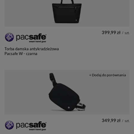
399,99 zł
/
szt.
Torba damska antykradzieżowa
Pacsafe W - czarna
+ Dodaj do porównania
349,99 zł
/
szt.