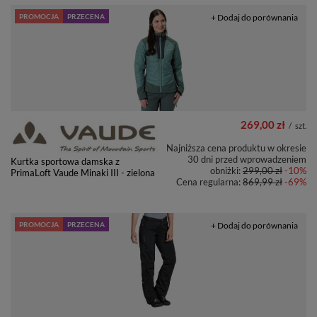
PROMOCJA
PRZECENA
+ Dodaj do porównania
269,00 zł
/
szt.
Najniższa cena produktu w okresie
30 dni przed wprowadzeniem
Kurtka sportowa damska z
obniżki:
299,00 zł
-10%
PrimaLoft Vaude Minaki III - zielona
Cena regularna:
869,99 zł
-69%
PROMOCJA
PRZECENA
+ Dodaj do porównania