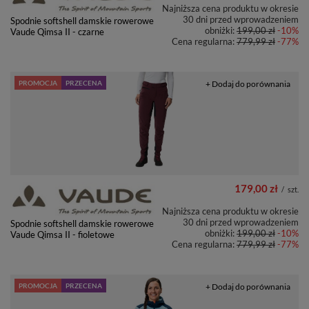
Najniższa cena produktu w okresie
30 dni przed wprowadzeniem
Spodnie softshell damskie rowerowe
obniżki:
199,00 zł
-10%
Vaude Qimsa II - czarne
Cena regularna:
779,99 zł
-77%
PROMOCJA
PRZECENA
+ Dodaj do porównania
179,00 zł
/
szt.
Najniższa cena produktu w okresie
30 dni przed wprowadzeniem
Spodnie softshell damskie rowerowe
obniżki:
199,00 zł
-10%
Vaude Qimsa II - fioletowe
Cena regularna:
779,99 zł
-77%
PROMOCJA
PRZECENA
+ Dodaj do porównania