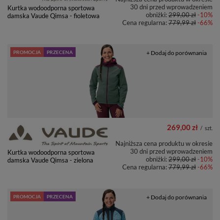
30 dni przed wprowadzeniem
Kurtka wodoodporna sportowa
obniżki:
299,00 zł
-10%
damska Vaude Qimsa - fioletowa
Cena regularna:
779,99 zł
-66%
PROMOCJA
PRZECENA
+ Dodaj do porównania
269,00 zł
/
szt.
Najniższa cena produktu w okresie
30 dni przed wprowadzeniem
Kurtka wodoodporna sportowa
obniżki:
299,00 zł
-10%
damska Vaude Qimsa - zielona
Cena regularna:
779,99 zł
-66%
PROMOCJA
PRZECENA
+ Dodaj do porównania