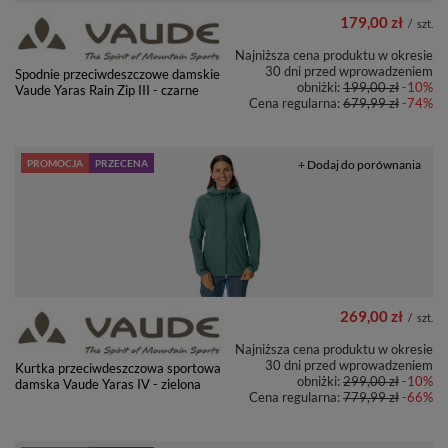
179,00 zł
/
szt.
Najniższa cena produktu w okresie
30 dni przed wprowadzeniem
Spodnie przeciwdeszczowe damskie
obniżki:
199,00 zł
-10%
Vaude Yaras Rain Zip III - czarne
Cena regularna:
679,99 zł
-74%
PROMOCJA
PRZECENA
+ Dodaj do porównania
269,00 zł
/
szt.
Najniższa cena produktu w okresie
30 dni przed wprowadzeniem
Kurtka przeciwdeszczowa sportowa
obniżki:
299,00 zł
-10%
damska Vaude Yaras IV - zielona
Cena regularna:
779,99 zł
-66%