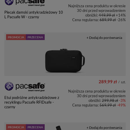
Najniższa cena produktu w okresie
30 dni przed wprowadzeniem
Plecak damski antykradzieżowy 10
obniżki:
449,99 zł
+14%
L Pacsafe W - czarny
Cena regularna:
689,99 zł
-26%
PROMOCJA
PRZECENA
+ Dodaj do porównania
289,99 zł
/
szt.
Najniższa cena produktu w okresie
30 dni przed wprowadzeniem
Etui podróżne antykradzieżowe z
obniżki:
299,98 zł
-3%
recyklingu Pacsafe RFIDsafe -
Cena regularna:
569,99 zł
-49%
czarny
PROMOCJA
PRZECENA
+ Dodaj do porównania