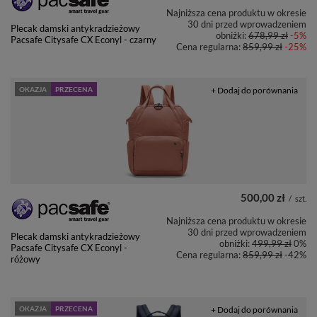
Najniższa cena produktu w okresie
30 dni przed wprowadzeniem
Plecak damski antykradzieżowy
obniżki:
678,99 zł
-5%
Pacsafe Citysafe CX Econyl - czarny
Cena regularna:
859,99 zł
-25%
OKAZJA
PRZECENA
+ Dodaj do porównania
500,00 zł
/
szt.
Najniższa cena produktu w okresie
30 dni przed wprowadzeniem
Plecak damski antykradzieżowy
obniżki:
499,99 zł
0%
Pacsafe Citysafe CX Econyl -
Cena regularna:
859,99 zł
-42%
różowy
OKAZJA
PRZECENA
+ Dodaj do porównania