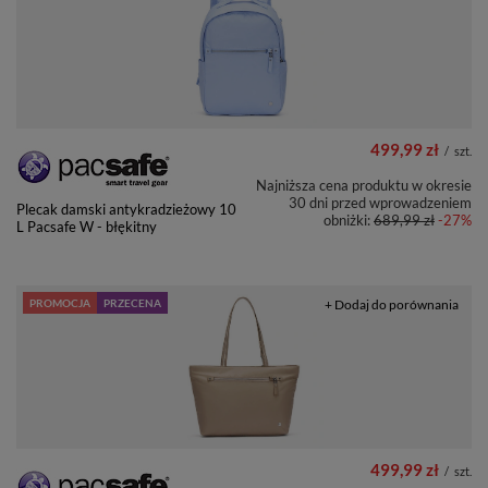
499,99 zł
/
szt.
Najniższa cena produktu w okresie
30 dni przed wprowadzeniem
Plecak damski antykradzieżowy 10
obniżki:
689,99 zł
-27%
L Pacsafe W - błękitny
PROMOCJA
PRZECENA
+ Dodaj do porównania
499,99 zł
/
szt.