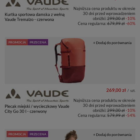
Najniższa cena produktu w okresie
30 dni przed wprowadzeniem
Kurtka sportowa damska z wełną
obniżki:
299,00 zł
-10%
Vaude Tremalzo - czerwona
Cena regularna:
679,99 zł
-60%
PROMOCJA
PRZECENA
+ Dodaj do porównania
269,00 zł
/
szt.
Najniższa cena produktu w okresie
30 dni przed wprowadzeniem
Plecak miejski / wycieczkowy Vaude
obniżki:
299,00 zł
-10%
City Go 30 l - czerwony
Cena regularna:
579,99 zł
-54%
PROMOCJA
PRZECENA
+ Dodaj do porównania