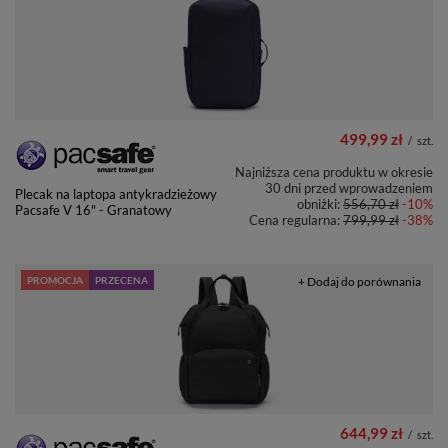
499,99 zł
/
szt.
Najniższa cena produktu w okresie
30 dni przed wprowadzeniem
Plecak na laptopa antykradzieżowy
obniżki:
556,70 zł
-10%
Pacsafe V 16" - Granatowy
Cena regularna:
799,99 zł
-38%
PROMOCJA
PRZECENA
+ Dodaj do porównania
644,99 zł
/
szt.