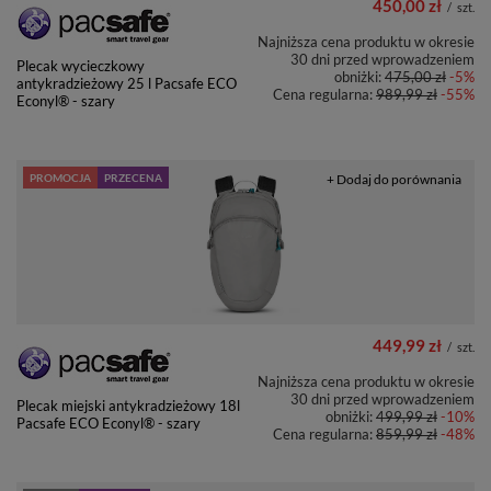
450,00 zł
/
szt.
Najniższa cena produktu w okresie
30 dni przed wprowadzeniem
Plecak wycieczkowy
obniżki:
475,00 zł
-5%
antykradzieżowy 25 l Pacsafe ECO
Cena regularna:
989,99 zł
-55%
Econyl® - szary
PROMOCJA
PRZECENA
+ Dodaj do porównania
449,99 zł
/
szt.
Najniższa cena produktu w okresie
30 dni przed wprowadzeniem
Plecak miejski antykradzieżowy 18l
obniżki:
499,99 zł
-10%
Pacsafe ECO Econyl® - szary
Cena regularna:
859,99 zł
-48%