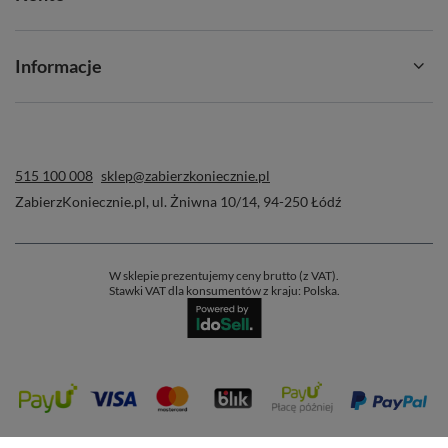
Informacje
515 100 008
sklep@zabierzkoniecznie.pl
ZabierzKoniecznie.pl
,
ul. Żniwna 10/14
,
94-250
Łódź
W sklepie prezentujemy ceny brutto (z VAT).
Stawki VAT dla konsumentów z kraju:
Polska
.