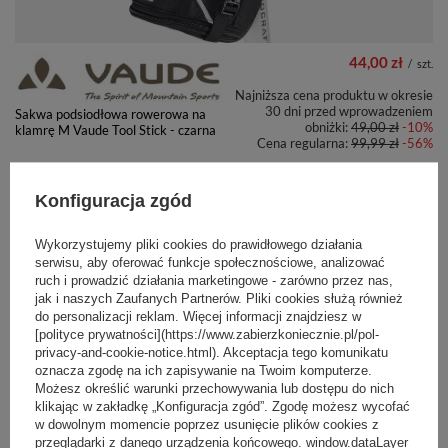
44,00 zł
/
szt.
Najniższa cena produktu w okresie
30 dni przed wprowadzeniem
Sakwa podsiodłowa rowerowa na
obniżki:
49,00 zł
-10%
klamrę M Vaude Tool Stick - czarna
Cena regularna:
99,99 zł
-56%
Konfiguracja zgód
PROMOCJA
PRZECENA
+ Dodaj do porównania
Wykorzystujemy pliki cookies do prawidłowego działania
serwisu, aby oferować funkcje społecznościowe, analizować
ruch i prowadzić działania marketingowe - zarówno przez nas,
jak i naszych Zaufanych Partnerów. Pliki cookies służą również
do personalizacji reklam. Więcej informacji znajdziesz w
[polityce prywatności](https://www.zabierzkoniecznie.pl/pol-
privacy-and-cookie-notice.html). Akceptacja tego komunikatu
35,00 zł
/
szt.
oznacza zgodę na ich zapisywanie na Twoim komputerze.
Możesz określić warunki przechowywania lub dostępu do nich
Najniższa cena produktu w okresie
30 dni przed wprowadzeniem
klikając w zakładkę „Konfiguracja zgód”. Zgodę możesz wycofać
Sakwa podsiodłowa rowerowa na
obniżki:
39,00 zł
-10%
rzep S Vaude - czarna
w dowolnym momencie poprzez usunięcie plików cookies z
Cena regularna:
59,99 zł
-42%
przeglądarki z danego urządzenia końcowego. window.dataLayer