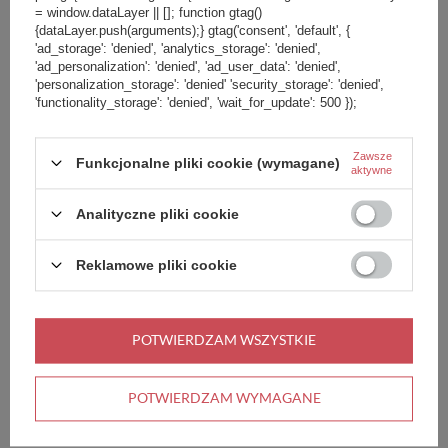
= window.dataLayer || []; function gtag()
{dataLayer.push(arguments);} gtag('consent', 'default', {
'ad_storage': 'denied', 'analytics_storage': 'denied',
PROMOCJA
PRZECENA
+ Dodaj do porównania
'ad_personalization': 'denied', 'ad_user_data': 'denied',
'personalization_storage': 'denied' 'security_storage': 'denied',
'functionality_storage': 'denied', 'wait_for_update': 500 });
Zawsze
Funkcjonalne pliki cookie (wymagane)
aktywne
35,00 zł
/
szt.
Analityczne pliki cookie
Najniższa cena produktu w okresie
30 dni przed wprowadzeniem
Sakwa rowerowa podsiodłowa
Reklamowe pliki cookie
obniżki:
39,00 zł
-10%
Vaude Tube M mocowana na rzep -
Cena regularna:
69,99 zł
-50%
czarna
POTWIERDZAM WSZYSTKIE
POTWIERDZAM WYMAGANE
Zamówienia