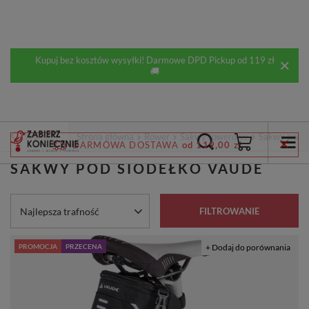
Kupuj bez kosztów wysyłki! Darmowe DPD Pickup od 119 zł
🚚
Wstecz
Strona główna
Rower
Sakwy rowerowe
Sakwy pod s
DARMOWA DOSTAWA
od 119,00 zł
SAKWY POD SIODEŁKO VAUDE
Zmień sortowanie
Najlepsza trafność
FILTROWANIE
PROMOCJA
PRZECENA
+ Dodaj do porównania