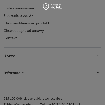
Status zamówienia
Śledzenie przesyłki
Chcę zareklamować produkt
Chcę odstąpić od umowy
Kontakt
Konto
Informacje
515 100 008
sklep@zabierzkoniecznie.pl
ZabierzKoniecznie.pl
,
ul. Żniwna 10/14
,
94-250
Łódź