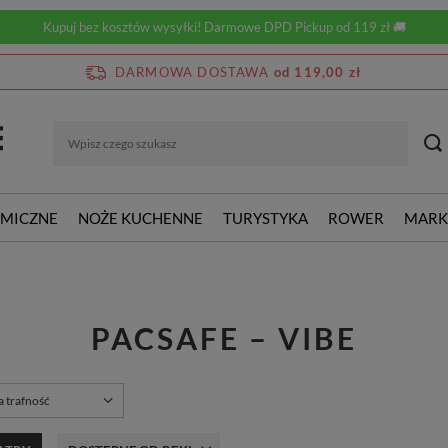
Kupuj bez kosztów wysyłki! Darmowe DPD Pickup od 119 zł 🚚
DARMOWA DOSTAWA
od 119,00 zł
RMICZNE
NOŻE KUCHENNE
TURYSTYKA
ROWER
MARK
PACSAFE – VIBE
rtowanie
a trafność