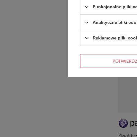
granatow
Funkcjonalne pliki 
Analityczne pliki coo
PROMOCJ
Reklamowe pliki coo
POTWIERD
Plecak tu