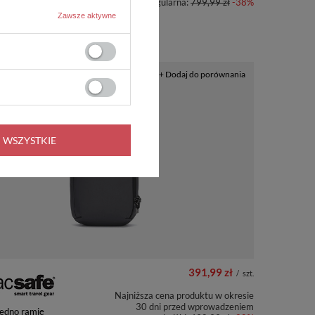
Cena regularna:
799,99 zł
-38%
Zawsze aktywne
A
PRZECENA
+ Dodaj do porównania
 WSZYSTKIE
391,99 zł
/
szt.
Najniższa cena produktu w okresie
30 dni przed wprowadzeniem
jedno ramię