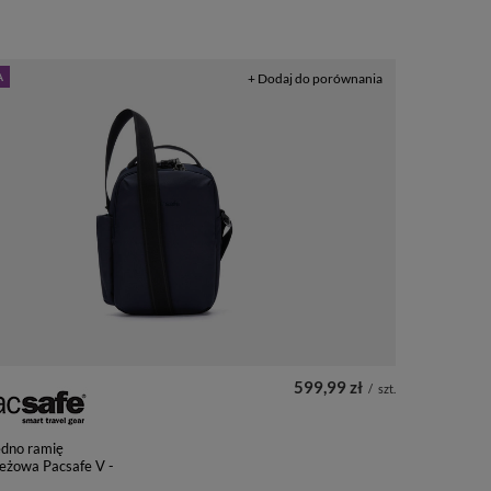
A
+ Dodaj do porównania
599,99 zł
/
szt.
edno ramię
eżowa Pacsafe V -