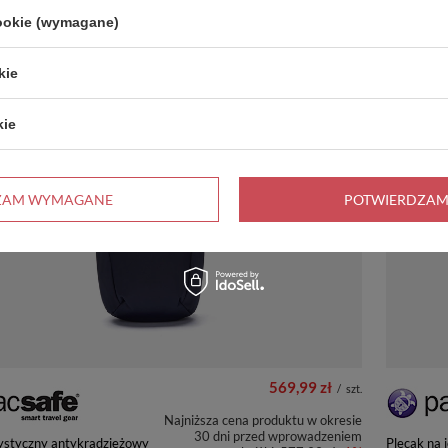
Cena regularna:
559,99 zł
-13%
y
cookie (wymagane)
kie
A
PRZECENA
+ Dodaj do porównania
PROMOCJ
kie
ZAM WYMAGANE
POTWIERDZAM
569,99 zł
/
szt.
Najniższa cena produktu w okresie
30 dni przed wprowadzeniem
rystyczny antykradzieżowy
Plecak na 