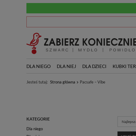
DLA NIEGO
DLA NIEJ
DLA DZIECI
KUBKI TE
Jesteś tutaj:
Strona główna
Pacsafe – Vibe
KATEGORIE
Zmień so
Najlepsz
Dla niego