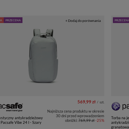
A
PRZECENA
+ Dodaj do porównania
PRZECEN
569,99 zł
/
szt.
Najniższa cena produktu w okresie
30 dni przed wprowadzeniem
rystyczny antykradzieżowy
Torba na j
obniżki:
769,99 zł
-25%
 Pacsafe Vibe 24 l - Szary
antykradzi
granatowa