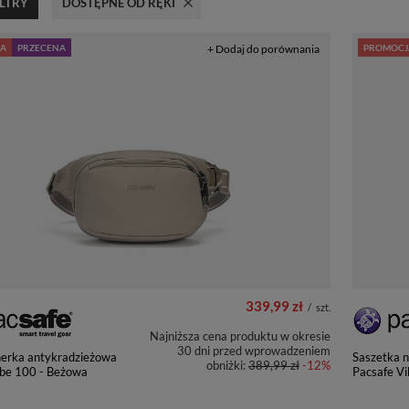
ILTRY
USUŃ FILTR
DOSTĘPNE OD RĘKI
A
PRZECENA
+ Dodaj do porównania
PROMOCJ
339,99 zł
/
szt.
Najniższa cena produktu w okresie
30 dni przed wprowadzeniem
nerka antykradzieżowa
Saszetka 
obniżki:
389,99 zł
-12%
ibe 100 - Beżowa
Pacsafe Vi