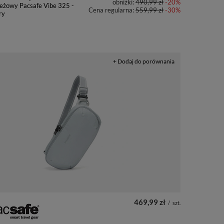
obniżki:
490,99 zł
-20%
eżowy Pacsafe Vibe 325 -
Cena regularna:
559,99 zł
-30%
ry
+ Dodaj do porównania
469,99 zł
/
szt.