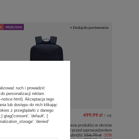
A
PRZECENA
+ Dodaj do porównania
alizować ruch i prowadzić
do personalizacji reklam.
-notice.html). Akceptacja tego
a lub dostępu do nich klikając
kies z przeglądarki z danego
499,99 zł
/
szt.
tag('consent', 'default', {
onalization_storage': 'denied'
Najniższa cena produktu w okresie
30 dni przed wprowadzeniem
laptopa antykradzieżowy
obniżki:
556,70 zł
-10%
 16" - Granatowy