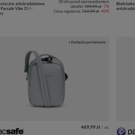
30 dni przed wprowadzeniem
rystyczny antykradzieżowy
Biodrówka
obniżki:
499,99 zł
-7%
 Pacsafe Vibe 25 l -
antykradzi
Cena regularna:
769,99 zł
-40%
ry
+ Dodaj do porównania
469,99 zł
/
szt.