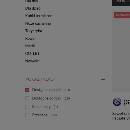
Dla niej
USUŃ F
Dla dzieci
Kubki termiczne
PROMOCJ
Noże kuchenne
Turystyka
Rower
Marki
OUTLET
Nowości
POKAŻ TYLKO
Dostępne od ręki
18
Dostępne od ręki
18
Bestsellery
1
Saszetka 
Przecena
26
Pacsafe V