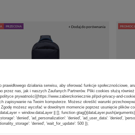
A
PRZECENA
+ Dodaj do porównania
PROMOCJ
o prawidłowego działania serwisu, aby oferować funkcje społecznościowe, an
o przez nas, jak i naszych Zaufanych Partnerów. Pliki cookies służą również 
[polityce prywatności](https://www.zabierzkoniecznie.pl/pol-privacy-and-cookie
ch zapisywanie na Twoim komputerze. Możesz określić warunki przechowywani
”. Zgodę możesz wycofać w dowolnym momencie poprzez usunięcie plików coo
489,99 zł
/
szt.
aLayer = window.dataLayer || []; function gtag(){dataLayer.push(arguments);} g
_storage': 'denied', 'ad_personalization': 'denied', 'ad_user_data': 'denied', 'pers
Najniższa cena produktu w okresie
tionality_storage': 'denied', 'wait_for_update': 500 });
30 dni przed wprowadzeniem
jedno ramię
Plecak na 
obniżki:
496,99 zł
-1%
ieżowy Pacsafe V -
Pacsafe V