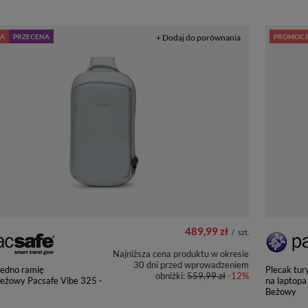
A
PRZECENA
+ Dodaj do porównania
PROMOCJ
489,99 zł
/
szt.
Najniższa cena produktu w okresie
30 dni przed wprowadzeniem
jedno ramię
Plecak tur
obniżki:
559,99 zł
-12%
ieżowy Pacsafe Vibe 325 -
na laptopa
Beżowy