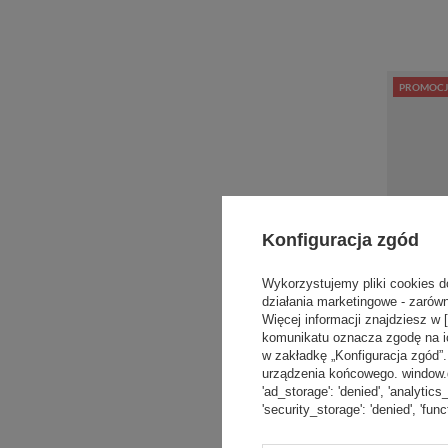
PROMOCJ
Konfiguracja zgód
Wykorzystujemy pliki cookies d
działania marketingowe - zarówn
Więcej informacji znajdziesz w 
komunikatu oznacza zgodę na i
w zakładkę „Konfiguracja zgód
urządzenia końcowego. window.dat
'ad_storage': 'denied', 'analytics
'security_storage': 'denied', 'func
Plecak na 
antykradz