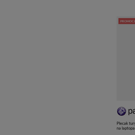
PROMOCJ
Plecak tu
na laptopa