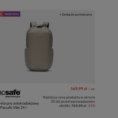
A
PRZECENA
+ Dodaj do porównania
569,99 zł
/
szt.
Najniższa cena produktu w okresie
30 dni przed wprowadzeniem
ystyczny antykradzieżowy
obniżki:
769,99 zł
-25%
 Pacsafe Vibe 24 l -