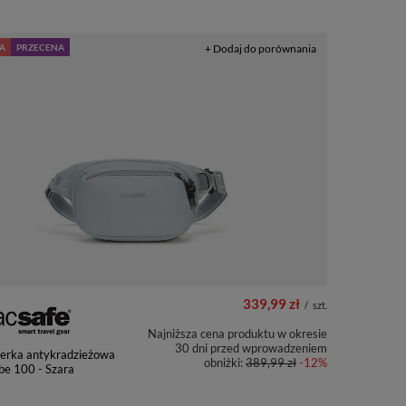
A
PRZECENA
+ Dodaj do porównania
339,99 zł
/
szt.
Najniższa cena produktu w okresie
30 dni przed wprowadzeniem
nerka antykradzieżowa
obniżki:
389,99 zł
-12%
be 100 - Szara