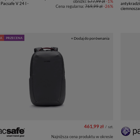
obniżki:
577,99 zł
-1%
 Pacsafe V 24 l -
antykradzi
Cena regularna:
769,99 zł
-26%
y
ciemnosza
A
PRZECENA
+ Dodaj do porównania
461,99 zł
/
szt.
Najniższa cena produktu w okresie