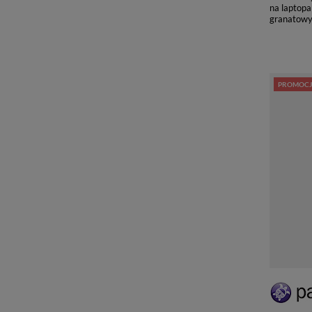
na laptopa
granatow
PROMOCJ