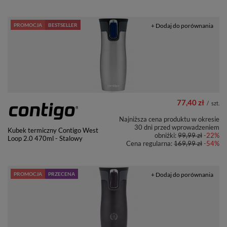
PROMOCJA
BESTSELLER
+ Dodaj do porównania
77,40 zł
/
szt.
Najniższa cena produktu w okresie
30 dni przed wprowadzeniem
Kubek termiczny Contigo West
obniżki:
99,99 zł
-22%
Loop 2.0 470ml - Stalowy
Cena regularna:
169,99 zł
-54%
PROMOCJA
PRZECENA
+ Dodaj do porównania