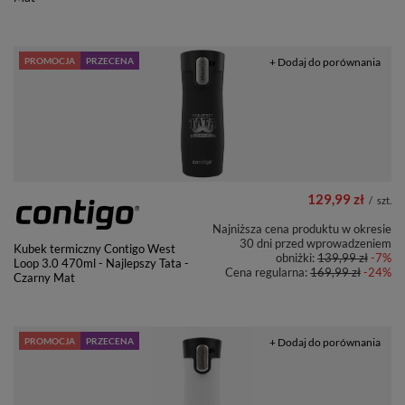
PROMOCJA
PRZECENA
+ Dodaj do porównania
129,99 zł
/
szt.
Najniższa cena produktu w okresie
30 dni przed wprowadzeniem
Kubek termiczny Contigo West
obniżki:
139,99 zł
-7%
Loop 3.0 470ml - Najlepszy Tata -
Cena regularna:
169,99 zł
-24%
Czarny Mat
PROMOCJA
PRZECENA
+ Dodaj do porównania