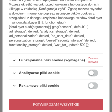
Najniższa cena produktu w okresie
30 dni przed wprowadzeniem
Możesz określić warunki przechowywania lub dostępu do nich
Kubek termiczny Contigo West
obniżki:
129,99 zł
-44%
klikając w zakładkę „Konfiguracja zgód”. Zgodę możesz wycofać
Loop 2.0 470ml - Różowy Mat
Cena regularna:
169,99 zł
-57%
w dowolnym momencie poprzez usunięcie plików cookies z
przeglądarki z danego urządzenia końcowego. window.dataLayer
= window.dataLayer || []; function gtag()
{dataLayer.push(arguments);} gtag('consent', 'default', {
PROMOCJA
PRZECENA
+ Dodaj do porównania
'ad_storage': 'denied', 'analytics_storage': 'denied',
'ad_personalization': 'denied', 'ad_user_data': 'denied',
'personalization_storage': 'denied' 'security_storage': 'denied',
'functionality_storage': 'denied', 'wait_for_update': 500 });
Zawsze
Funkcjonalne pliki cookie (wymagane)
aktywne
109,00 zł
/
szt.
Analityczne pliki cookie
Najniższa cena produktu w okresie
30 dni przed wprowadzeniem
Kubek termiczny Contigo West
obniżki:
129,99 zł
-16%
Loop 2.0 470ml - Błękitny Mat
Reklamowe pliki cookie
Cena regularna:
169,99 zł
-36%
PROMOCJA
BESTSELLER
+ Dodaj do porównania
POTWIERDZAM WSZYSTKIE