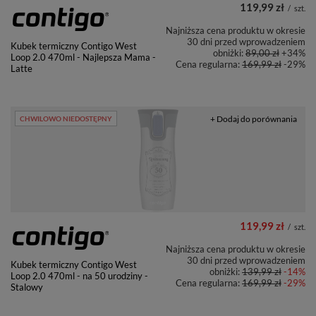
119,99 zł
/
szt.
Najniższa cena produktu w okresie
30 dni przed wprowadzeniem
Kubek termiczny Contigo West
obniżki:
89,00 zł
+34%
Loop 2.0 470ml - Najlepsza Mama -
Cena regularna:
169,99 zł
-29%
Latte
+ Dodaj do porównania
CHWILOWO NIEDOSTĘPNY
119,99 zł
/
szt.
Najniższa cena produktu w okresie
30 dni przed wprowadzeniem
Kubek termiczny Contigo West
obniżki:
139,99 zł
-14%
Loop 2.0 470ml - na 50 urodziny -
Cena regularna:
169,99 zł
-29%
Stalowy