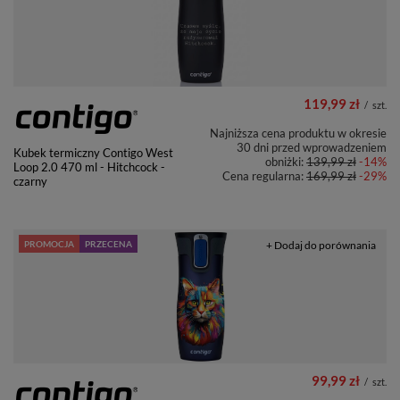
119,99 zł
/
szt.
Najniższa cena produktu w okresie
30 dni przed wprowadzeniem
Kubek termiczny Contigo West
obniżki:
139,99 zł
-14%
Loop 2.0 470 ml - Hitchcock -
Cena regularna:
169,99 zł
-29%
czarny
PROMOCJA
PRZECENA
+ Dodaj do porównania
99,99 zł
/
szt.