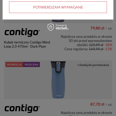
POTWIERDZAM WYMAGANE
79,80 zł
/
szt.
Najniższa cena produktu w okresie
30 dni przed wprowadzeniem
Kubek termiczny Contigo West
obniżki:
129,99 zł
-38%
Loop 2.0 470ml - Dark Plum
Cena regularna:
169,99 zł
-53%
PROMOCJA
PRZECENA
+ Dodaj do porównania
87,70 zł
/
szt.
Najniższa cena produktu w okresie