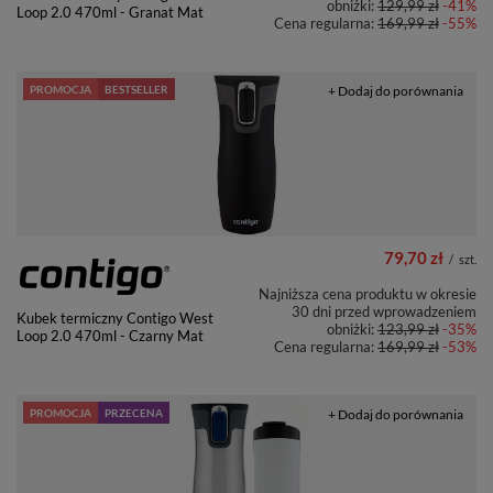
obniżki:
129,99 zł
-41%
Loop 2.0 470ml - Granat Mat
Cena regularna:
169,99 zł
-55%
PROMOCJA
BESTSELLER
+ Dodaj do porównania
79,70 zł
/
szt.
Najniższa cena produktu w okresie
30 dni przed wprowadzeniem
Kubek termiczny Contigo West
obniżki:
123,99 zł
-35%
Loop 2.0 470ml - Czarny Mat
Cena regularna:
169,99 zł
-53%
PROMOCJA
PRZECENA
+ Dodaj do porównania