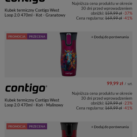
Najniższa cena produktu w okresie
30 dni przed wprowadzeniem
Kubek termiczny Contigo West
obniżki:
159,99 zł
-37%
Loop 2.0 470ml - Kot - Granatowy
Cena regularna:
169,99 zł
-41%
PROMOCJA
PRZECENA
+ Dodaj do porównania
99,99 zł
/
szt.
Najniższa cena produktu w okresie
30 dni przed wprowadzeniem
Kubek termiczny Contigo West
obniżki:
129,99 zł
-23%
Loop 2.0 470ml - Koń - Malinowy
Cena regularna:
169,99 zł
-41%
PROMOCJA
PRZECENA
+ Dodaj do porównania