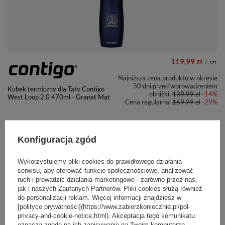
119,99 zł
/
szt.
Najniższa cena produktu w okresie
30 dni przed wprowadzeniem
Kubek termiczny dla Taty Contigo
obniżki:
139,99 zł
-14%
West Loop 2.0 470ml - Granat Mat
Cena regularna:
169,99 zł
-29%
PROMOCJA
BESTSELLER
+ Dodaj do porównania
Konfiguracja zgód
Wykorzystujemy pliki cookies do prawidłowego działania
serwisu, aby oferować funkcje społecznościowe, analizować
ruch i prowadzić działania marketingowe - zarówno przez nas,
jak i naszych Zaufanych Partnerów. Pliki cookies służą również
do personalizacji reklam. Więcej informacji znajdziesz w
[polityce prywatności](https://www.zabierzkoniecznie.pl/pol-
72,77 zł
/
szt.
privacy-and-cookie-notice.html). Akceptacja tego komunikatu
oznacza zgodę na ich zapisywanie na Twoim komputerze.