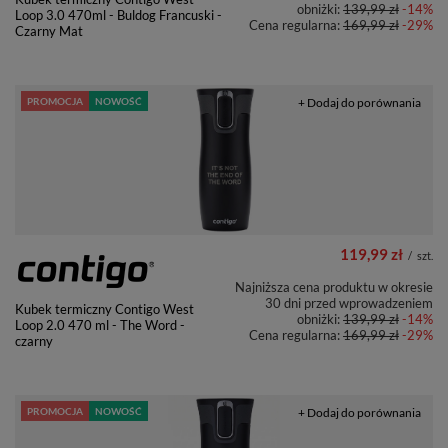
obniżki:
139,99 zł
-14%
Loop 3.0 470ml - Buldog Francuski -
Cena regularna:
169,99 zł
-29%
Czarny Mat
PROMOCJA
NOWOŚĆ
+ Dodaj do porównania
119,99 zł
/
szt.
Najniższa cena produktu w okresie
30 dni przed wprowadzeniem
Kubek termiczny Contigo West
obniżki:
139,99 zł
-14%
Loop 2.0 470 ml - The Word -
Cena regularna:
169,99 zł
-29%
czarny
PROMOCJA
NOWOŚĆ
+ Dodaj do porównania