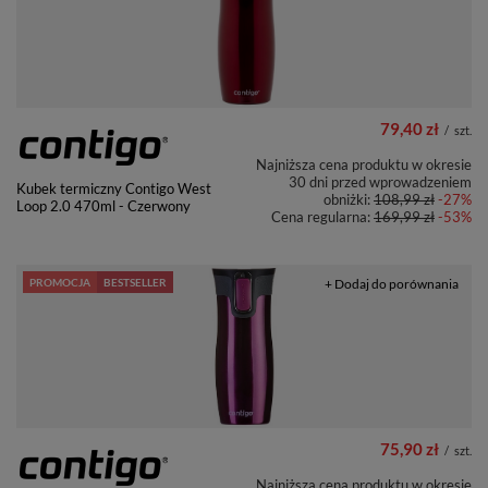
79,40 zł
/
szt.
Najniższa cena produktu w okresie
30 dni przed wprowadzeniem
Kubek termiczny Contigo West
obniżki:
108,99 zł
-27%
Loop 2.0 470ml - Czerwony
Cena regularna:
169,99 zł
-53%
PROMOCJA
BESTSELLER
+ Dodaj do porównania
75,90 zł
/
szt.
Najniższa cena produktu w okresie