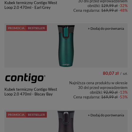
30 dni przed wprowadzeniem
Kubek termiczny Contigo West
obniżki:
129,99 zł
-32%
Loop 2.0 470ml - Earl Grey
Cena regularna:
169,99 zł
-48%
PROMOCJA
BESTSELLER
+ Dodaj do porównania
80,07 zł
/
szt.
Najniższa cena produktu w okresie
30 dni przed wprowadzeniem
Kubek termiczny Contigo West
obniżki:
92,90 zł
-13%
Loop 2.0 470ml - Biscay Bay
Cena regularna:
169,99 zł
-53%
PROMOCJA
BESTSELLER
+ Dodaj do porównania