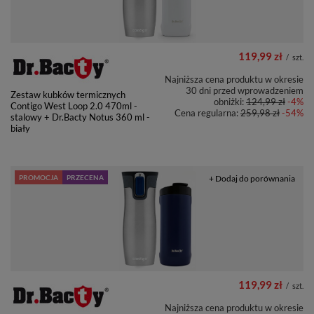
119,99 zł
/
szt.
Najniższa cena produktu w okresie
30 dni przed wprowadzeniem
Zestaw kubków termicznych
obniżki:
124,99 zł
-4%
Contigo West Loop 2.0 470ml -
Cena regularna:
259,98 zł
-54%
stalowy + Dr.Bacty Notus 360 ml -
biały
PROMOCJA
PRZECENA
+ Dodaj do porównania
119,99 zł
/
szt.
Najniższa cena produktu w okresie