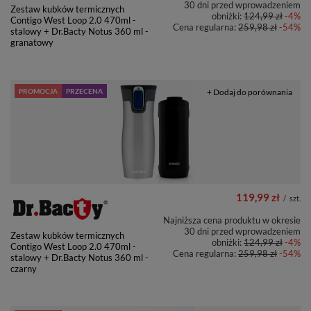
30 dni przed wprowadzeniem
Zestaw kubków termicznych
obniżki:
124,99 zł
-4%
Contigo West Loop 2.0 470ml -
Cena regularna:
259,98 zł
-54%
stalowy + Dr.Bacty Notus 360 ml -
granatowy
PROMOCJA
PRZECENA
+ Dodaj do porównania
119,99 zł
/
szt.
Najniższa cena produktu w okresie
30 dni przed wprowadzeniem
Zestaw kubków termicznych
obniżki:
124,99 zł
-4%
Contigo West Loop 2.0 470ml -
Cena regularna:
259,98 zł
-54%
stalowy + Dr.Bacty Notus 360 ml -
czarny