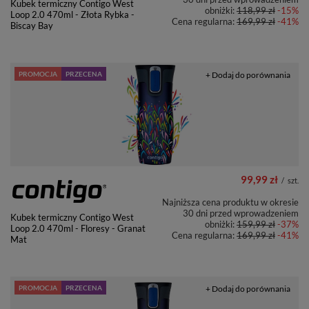
Kubek termiczny Contigo West
obniżki:
118,99 zł
-15%
Loop 2.0 470ml - Złota Rybka -
Cena regularna:
169,99 zł
-41%
Biscay Bay
PROMOCJA
PRZECENA
+ Dodaj do porównania
99,99 zł
/
szt.
Najniższa cena produktu w okresie
30 dni przed wprowadzeniem
Kubek termiczny Contigo West
obniżki:
159,99 zł
-37%
Loop 2.0 470ml - Floresy - Granat
Cena regularna:
169,99 zł
-41%
Mat
PROMOCJA
PRZECENA
+ Dodaj do porównania