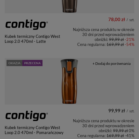
78,00 zł
/
szt.
Najniższa cena produktu w okresie
30 dni przed wprowadzeniem
Kubek termiczny Contigo West
obniżki:
99,99 zł
-21%
Loop 2.0 470ml - Latte
Cena regularna:
169,99 zł
-54%
OKAZJA
PRZECENA
+ Dodaj do porównania
99,99 zł
/
szt.
Najniższa cena produktu w okresie
30 dni przed wprowadzeniem
Kubek termiczny Contigo West
obniżki:
99,99 zł
0%
Loop 2.0 470ml - Pomarańczowy
Cena regularna:
169,99 zł
-41%