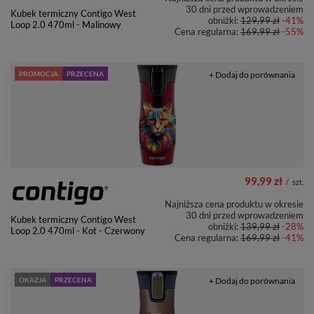
30 dni przed wprowadzeniem
Kubek termiczny Contigo West
obniżki:
129,99 zł
-41%
Loop 2.0 470ml - Malinowy
Cena regularna:
169,99 zł
-55%
PROMOCJA
PRZECENA
+ Dodaj do porównania
99,99 zł
/
szt.
Najniższa cena produktu w okresie
30 dni przed wprowadzeniem
Kubek termiczny Contigo West
obniżki:
139,99 zł
-28%
Loop 2.0 470ml - Kot - Czerwony
Cena regularna:
169,99 zł
-41%
OKAZJA
PRZECENA
+ Dodaj do porównania