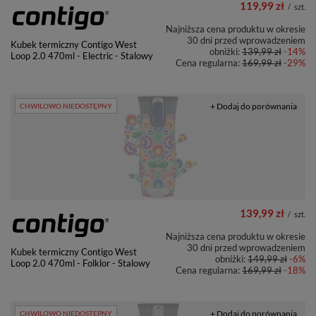
119,99 zł
/
szt.
Najniższa cena produktu w okresie
30 dni przed wprowadzeniem
Kubek termiczny Contigo West
obniżki:
139,99 zł
-14%
Loop 2.0 470ml - Electric - Stalowy
Cena regularna:
169,99 zł
-29%
+ Dodaj do porównania
CHWILOWO NIEDOSTĘPNY
139,99 zł
/
szt.
Najniższa cena produktu w okresie
30 dni przed wprowadzeniem
Kubek termiczny Contigo West
obniżki:
149,99 zł
-6%
Loop 2.0 470ml - Folklor - Stalowy
Cena regularna:
169,99 zł
-18%
+ Dodaj do porównania
CHWILOWO NIEDOSTĘPNY