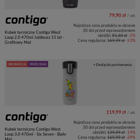
79,90 zł
/
szt.
Najniższa cena produktu w okresie
30 dni przed wprowadzeniem
Kubek termiczny Contigo West
obniżki:
81,60 zł
-2%
Loop 2.0 470ml Jubileusz 15 lat -
Cena regularna:
169,99 zł
-53%
Grafitowy Mat
PROMOCJA
PRZECENA
+ Dodaj do porównania
119,99 zł
/
szt.
Najniższa cena produktu w okresie
30 dni przed wprowadzeniem
Kubek termiczny Contigo West
obniżki:
139,99 zł
-14%
Loop 3.0 470ml - Six Seven - Biały
Cena regularna:
169,99 zł
-29%
Mat