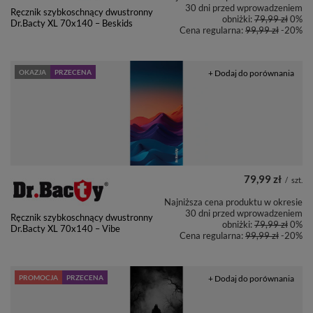
30 dni przed wprowadzeniem
Ręcznik szybkoschnący dwustronny
obniżki:
79,99 zł
0%
Dr.Bacty XL 70x140 – Beskids
Cena regularna:
99,99 zł
-20%
OKAZJA
PRZECENA
+ Dodaj do porównania
79,99 zł
/
szt.
Najniższa cena produktu w okresie
30 dni przed wprowadzeniem
Ręcznik szybkoschnący dwustronny
obniżki:
79,99 zł
0%
Dr.Bacty XL 70x140 – Vibe
Cena regularna:
99,99 zł
-20%
PROMOCJA
PRZECENA
+ Dodaj do porównania