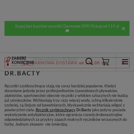
Kupuj bez kosztów wysyłki! Darmowe DPD Pickup od 119 zł
🚚
Wstecz
Strona główna
Dr.Bacty
DARMOWA DOSTAWA
od 119,00 zł
DR.BACTY
Ręczniki szybkoschnące stają się coraz bardziej popularne. Kiedyś
doceniane jedynie przez profesjonliostów (zawodowych pływaków,
alpinistów, sportowców) obecnie ręczniki z włókien sztucznych nie budzą
już uśmieszków. Wchłaniają trzy razy więcej wody, schną kilkakrotnie
szybciej, są lżejsze od bawełnianych, błyskawicznie wchłaniają wilgoć z
powierzchni ciała.
Ręcznik szybkoschnący
Dr.Bacty
jako jedyny posiada
wykończenie antybakteryjne, które ogranicza rozwój drobnoustrojów
odpowiedzialnych za przykry zapach mokrych ręczników wrzuconych do
torby. Jednym słowem- nie śmierdzą.