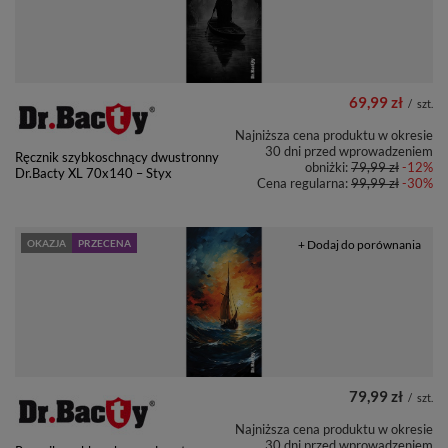
69,99 zł
/
szt.
Najniższa cena produktu w okresie
30 dni przed wprowadzeniem
Ręcznik szybkoschnący dwustronny
obniżki:
79,99 zł
-12%
Dr.Bacty XL 70x140 – Styx
Cena regularna:
99,99 zł
-30%
OKAZJA
PRZECENA
+ Dodaj do porównania
79,99 zł
/
szt.
Najniższa cena produktu w okresie
30 dni przed wprowadzeniem