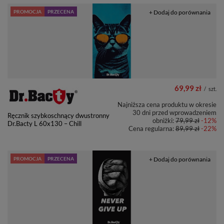
PROMOCJA
PRZECENA
+ Dodaj do porównania
69,99 zł
/
szt.
Najniższa cena produktu w okresie
30 dni przed wprowadzeniem
Ręcznik szybkoschnący dwustronny
obniżki:
79,99 zł
-12%
Dr.Bacty L 60x130 – Chill
Cena regularna:
89,99 zł
-22%
PROMOCJA
PRZECENA
+ Dodaj do porównania