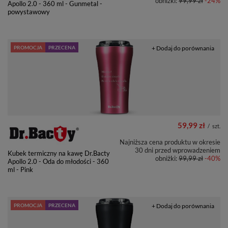
obniżki:
99,99 zł
-24%
Apollo 2.0 - 360 ml - Gunmetal -
powystawowy
PROMOCJA
PRZECENA
+ Dodaj do porównania
59,99 zł
/
szt.
Najniższa cena produktu w okresie
30 dni przed wprowadzeniem
Kubek termiczny na kawę Dr.Bacty
obniżki:
99,99 zł
-40%
Apollo 2.0 - Oda do młodości - 360
ml - Pink
PROMOCJA
PRZECENA
+ Dodaj do porównania