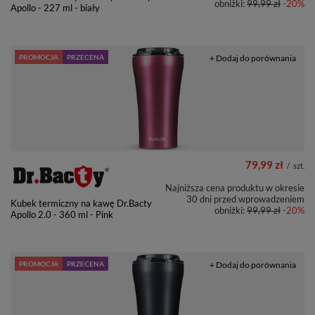
obniżki:
99,99 zł
-20%
Apollo - 227 ml - biały
PROMOCJA
PRZECENA
+ Dodaj do porównania
79,99 zł
/
szt.
Najniższa cena produktu w okresie
30 dni przed wprowadzeniem
Kubek termiczny na kawę Dr.Bacty
obniżki:
99,99 zł
-20%
Apollo 2.0 - 360 ml - Pink
PROMOCJA
PRZECENA
+ Dodaj do porównania