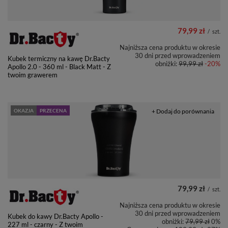
79,99 zł
/
szt.
Najniższa cena produktu w okresie
30 dni przed wprowadzeniem
Kubek termiczny na kawę Dr.Bacty
obniżki:
99,99 zł
-20%
Apollo 2.0 - 360 ml - Black Matt - Z
twoim grawerem
OKAZJA
PRZECENA
+ Dodaj do porównania
79,99 zł
/
szt.
Najniższa cena produktu w okresie
30 dni przed wprowadzeniem
Kubek do kawy Dr.Bacty Apollo -
obniżki:
79,99 zł
0%
227 ml - czarny - Z twoim