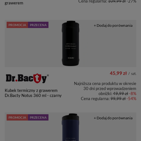
Cena regularna:
109,99 zł
-27%
grawerem
PROMOCJA
PRZECENA
+ Dodaj do porównania
45,99 zł
/
szt.
Najniższa cena produktu w okresie
30 dni przed wprowadzeniem
Kubek termiczny z grawerem
obniżki:
49,99 zł
-8%
Dr.Bacty Notus 360 ml - czarny
Cena regularna:
99,99 zł
-54%
PROMOCJA
PRZECENA
+ Dodaj do porównania