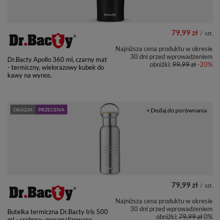
79,99 zł
/
szt.
Najniższa cena produktu w okresie
30 dni przed wprowadzeniem
Dr.Bacty Apollo 360 ml, czarny mat
obniżki:
99,99 zł
-20%
- termiczny, wielorazowy kubek do
kawy na wynos.
OKAZJA
PRZECENA
+ Dodaj do porównania
79,99 zł
/
szt.
Najniższa cena produktu w okresie
30 dni przed wprowadzeniem
Butelka termiczna Dr.Bacty Iris 500
obniżki:
79,99 zł
0%
ml - srebrna- personalizowana