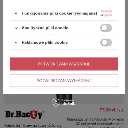
Zawsze
Funkcjonalne pliki cookie (wymagane)
aktywne
79,99 zł
/
szt.
Analityczne pliki cookie
Najniższa cena produktu w okresie
30 dni przed wprowadzeniem
Kubek termiczny na kawę Dr.Bacty
obniżki:
99,99 zł
-20%
Apollo 2.0 - 360 ml - Dla
Reklamowe pliki cookie
nauczyciela - Glossy White
POTWIERDZAM WSZYSTKIE
PROMOCJA
PRZECENA
+ Dodaj do porównania
POTWIERDZAM WYMAGANE
75,00 zł
/
szt.
Najniższa cena produktu w okresie
30 dni przed wprowadzeniem
Kubek termiczny na kawę Dr.Bacty