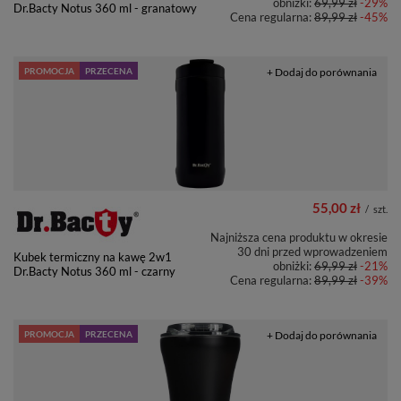
obniżki:
69,99 zł
-29%
Dr.Bacty Notus 360 ml - granatowy
Cena regularna:
89,99 zł
-45%
PROMOCJA
PRZECENA
+ Dodaj do porównania
55,00 zł
/
szt.
Najniższa cena produktu w okresie
30 dni przed wprowadzeniem
Kubek termiczny na kawę 2w1
obniżki:
69,99 zł
-21%
Dr.Bacty Notus 360 ml - czarny
Cena regularna:
89,99 zł
-39%
PROMOCJA
PRZECENA
+ Dodaj do porównania