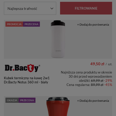
Zmień sortowanie
Najlepsza trafność
FILTROWANIE
PROMOCJA
PRZECENA
+ Dodaj do porównania
49,50 zł
/
szt.
Najniższa cena produktu w okresie
30 dni przed wprowadzeniem
Kubek termiczny na kawę 2w1
obniżki:
69,99 zł
-29%
Dr.Bacty Notus 360 ml - biały
Cena regularna:
89,99 zł
-45%
OKAZJA
PRZECENA
+ Dodaj do porównania