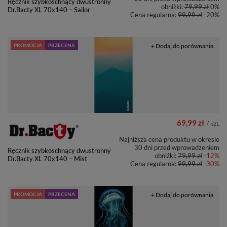
Ręcznik szybkoschnący dwustronny
obniżki:
79,99 zł
0%
Dr.Bacty XL 70x140 – Sailor
Cena regularna:
99,99 zł
-20%
PROMOCJA
PRZECENA
+ Dodaj do porównania
69,99 zł
/
szt.
Najniższa cena produktu w okresie
30 dni przed wprowadzeniem
Ręcznik szybkoschnący dwustronny
obniżki:
79,99 zł
-12%
Dr.Bacty XL 70x140 – Mist
Cena regularna:
99,99 zł
-30%
PROMOCJA
PRZECENA
+ Dodaj do porównania