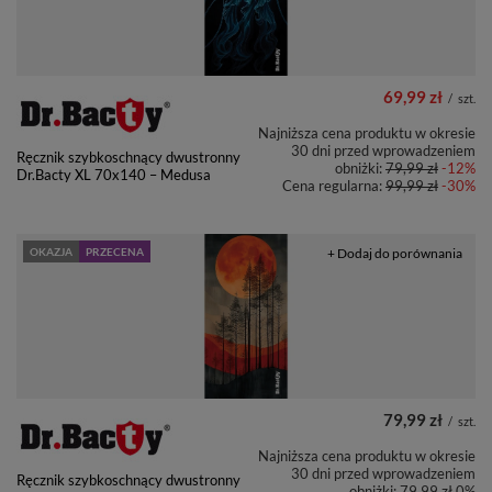
69,99 zł
/
szt.
Najniższa cena produktu w okresie
30 dni przed wprowadzeniem
Ręcznik szybkoschnący dwustronny
obniżki:
79,99 zł
-12%
Dr.Bacty XL 70x140 – Medusa
Cena regularna:
99,99 zł
-30%
OKAZJA
PRZECENA
+ Dodaj do porównania
79,99 zł
/
szt.
Najniższa cena produktu w okresie
30 dni przed wprowadzeniem
Ręcznik szybkoschnący dwustronny
obniżki:
79,99 zł
0%