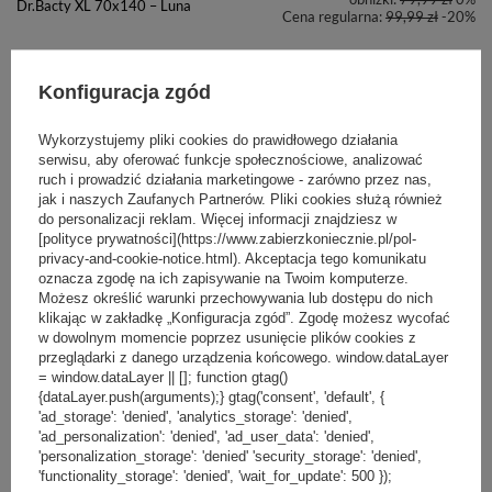
Dr.Bacty XL 70x140 – Luna
Cena regularna:
99,99 zł
-20%
PROMOCJA
PRZECENA
+ Dodaj do porównania
Konfiguracja zgód
Wykorzystujemy pliki cookies do prawidłowego działania
serwisu, aby oferować funkcje społecznościowe, analizować
ruch i prowadzić działania marketingowe - zarówno przez nas,
jak i naszych Zaufanych Partnerów. Pliki cookies służą również
do personalizacji reklam. Więcej informacji znajdziesz w
[polityce prywatności](https://www.zabierzkoniecznie.pl/pol-
69,99 zł
/
szt.
privacy-and-cookie-notice.html). Akceptacja tego komunikatu
oznacza zgodę na ich zapisywanie na Twoim komputerze.
Najniższa cena produktu w okresie
Możesz określić warunki przechowywania lub dostępu do nich
30 dni przed wprowadzeniem
Ręcznik szybkoschnący dwustronny
klikając w zakładkę „Konfiguracja zgód”. Zgodę możesz wycofać
obniżki:
79,99 zł
-12%
Dr.Bacty XL 70x140 – Blue Moutain
w dowolnym momencie poprzez usunięcie plików cookies z
Cena regularna:
99,99 zł
-30%
przeglądarki z danego urządzenia końcowego. window.dataLayer
= window.dataLayer || []; function gtag()
{dataLayer.push(arguments);} gtag('consent', 'default', {
PROMOCJA
PRZECENA
+ Dodaj do porównania
'ad_storage': 'denied', 'analytics_storage': 'denied',
'ad_personalization': 'denied', 'ad_user_data': 'denied',
'personalization_storage': 'denied' 'security_storage': 'denied',
'functionality_storage': 'denied', 'wait_for_update': 500 });