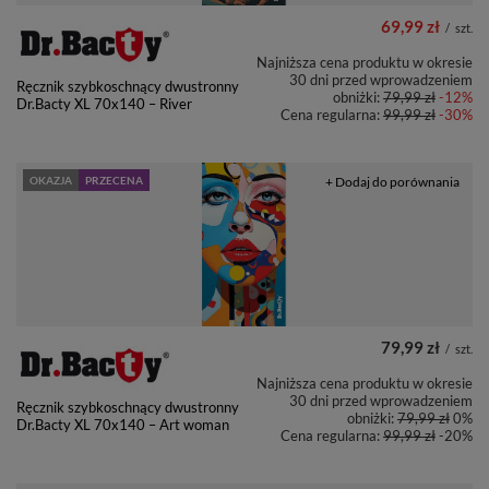
69,99 zł
/
szt.
Najniższa cena produktu w okresie
30 dni przed wprowadzeniem
Ręcznik szybkoschnący dwustronny
obniżki:
79,99 zł
-12%
Dr.Bacty XL 70x140 – River
Cena regularna:
99,99 zł
-30%
OKAZJA
PRZECENA
+ Dodaj do porównania
79,99 zł
/
szt.
Najniższa cena produktu w okresie
30 dni przed wprowadzeniem
Ręcznik szybkoschnący dwustronny
obniżki:
79,99 zł
0%
Dr.Bacty XL 70x140 – Art woman
Cena regularna:
99,99 zł
-20%