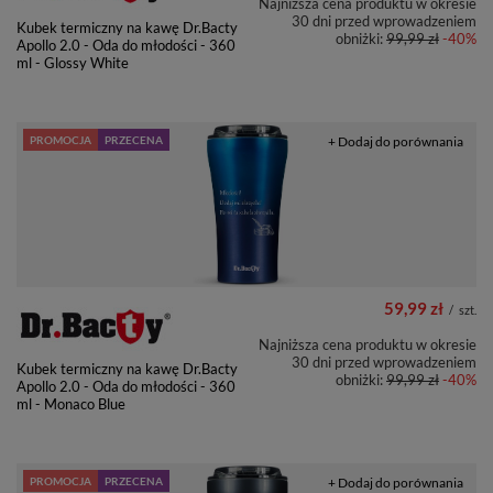
Najniższa cena produktu w okresie
30 dni przed wprowadzeniem
Kubek termiczny na kawę Dr.Bacty
obniżki:
99,99 zł
-40%
Apollo 2.0 - Oda do młodości - 360
ml - Glossy White
PROMOCJA
PRZECENA
+ Dodaj do porównania
59,99 zł
/
szt.
Najniższa cena produktu w okresie
30 dni przed wprowadzeniem
Kubek termiczny na kawę Dr.Bacty
obniżki:
99,99 zł
-40%
Apollo 2.0 - Oda do młodości - 360
ml - Monaco Blue
PROMOCJA
PRZECENA
+ Dodaj do porównania