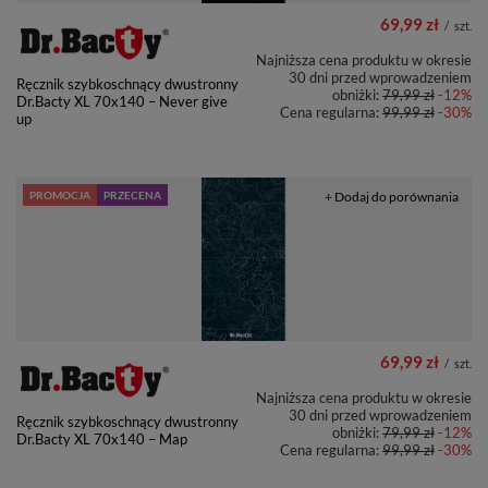
69,99 zł
/
szt.
Najniższa cena produktu w okresie
30 dni przed wprowadzeniem
Ręcznik szybkoschnący dwustronny
obniżki:
79,99 zł
-12%
Dr.Bacty XL 70x140 – Never give
Cena regularna:
99,99 zł
-30%
up
PROMOCJA
PRZECENA
+ Dodaj do porównania
69,99 zł
/
szt.
Najniższa cena produktu w okresie
30 dni przed wprowadzeniem
Ręcznik szybkoschnący dwustronny
obniżki:
79,99 zł
-12%
Dr.Bacty XL 70x140 – Map
Cena regularna:
99,99 zł
-30%