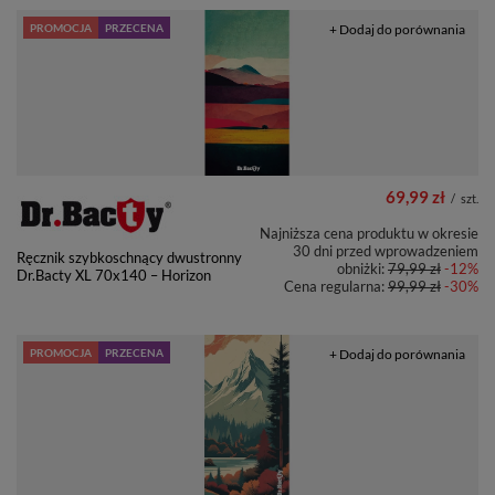
PROMOCJA
PRZECENA
+ Dodaj do porównania
69,99 zł
/
szt.
Najniższa cena produktu w okresie
30 dni przed wprowadzeniem
Ręcznik szybkoschnący dwustronny
obniżki:
79,99 zł
-12%
Dr.Bacty XL 70x140 – Horizon
Cena regularna:
99,99 zł
-30%
PROMOCJA
PRZECENA
+ Dodaj do porównania