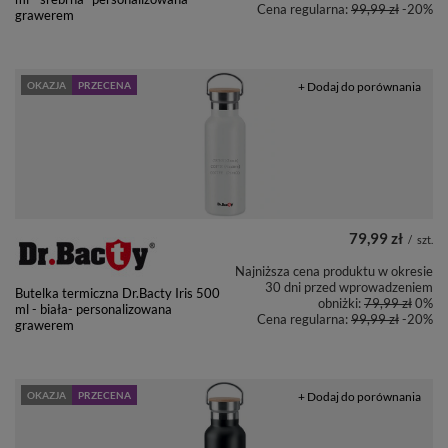
Cena regularna:
99,99 zł
-20%
grawerem
OKAZJA
PRZECENA
+ Dodaj do porównania
79,99 zł
/
szt.
Najniższa cena produktu w okresie
30 dni przed wprowadzeniem
Butelka termiczna Dr.Bacty Iris 500
obniżki:
79,99 zł
0%
ml - biała- personalizowana
Cena regularna:
99,99 zł
-20%
grawerem
OKAZJA
PRZECENA
+ Dodaj do porównania