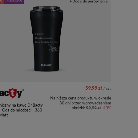
A
PRZECENA
+ Dodaj do porównania
59,99 zł
/
szt.
Najniższa cena produktu w okresie
30 dni przed wprowadzeniem
miczny na kawę Dr.Bacty
obniżki:
99,99 zł
-40%
 - Oda do młodości - 360
 Matt