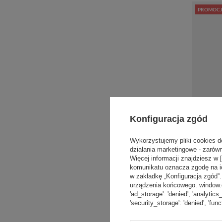
PROMOCJ
Konfiguracja zgód
Wykorzystujemy pliki cookies d
działania marketingowe - zarówn
Więcej informacji znajdziesz w 
komunikatu oznacza zgodę na i
w zakładkę „Konfiguracja zgód
Kubek ter
urządzenia końcowego. window.dat
Apollo 2.0
ml - Gloss
'ad_storage': 'denied', 'analytics
'security_storage': 'denied', 'func