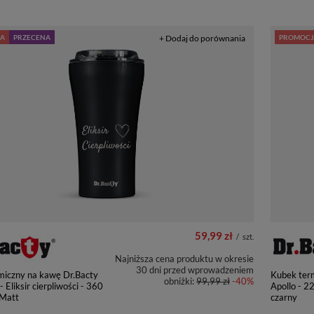
A
PRZECENA
+ Dodaj do porównania
PROMOCJ
59,99 zł
/
szt.
Najniższa cena produktu w okresie
30 dni przed wprowadzeniem
miczny na kawę Dr.Bacty
Kubek ter
obniżki:
99,99 zł
-40%
- Eliksir cierpliwości - 360
Apollo - 2
 Matt
czarny