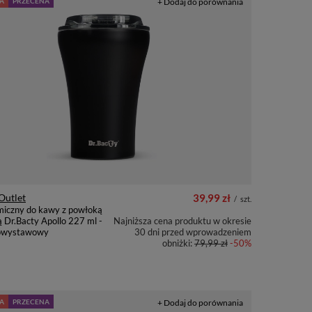
A
PRZECENA
+ Dodaj do porównania
Outlet
39,99 zł
/
szt.
miczny do kawy z powłoką
 Dr.Bacty Apollo 227 ml -
Najniższa cena produktu w okresie
powystawowy
30 dni przed wprowadzeniem
obniżki:
79,99 zł
-50%
A
PRZECENA
+ Dodaj do porównania