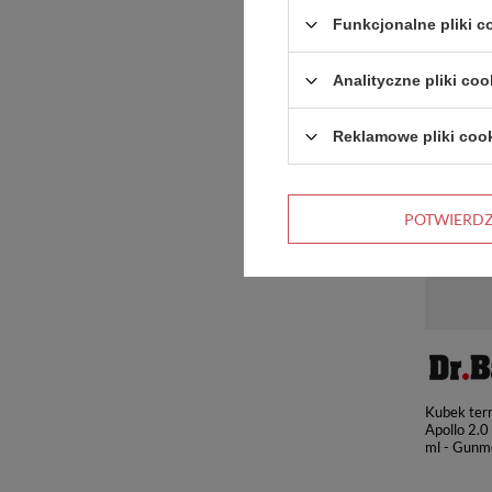
Funkcjonalne pliki 
PROMOCJ
Analityczne pliki coo
Reklamowe pliki coo
POTWIERD
Kubek ter
Apollo 2.0
ml - Gunm