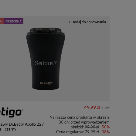
A
PRZECENA
+ Dodaj do porównania
49,99 zł
/
szt.
Najniższa cena produktu w okresie
30 dni przed wprowadzeniem
kawy Dr.Bacty Apollo 227
obniżki:
99,99 zł
-50%
s - czarny
Cena regularna:
79,99 zł
-38%