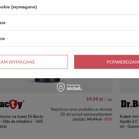
cookie (wymagane)
A
PRZECENA
+ Dodaj do porównania
PROMOCJ
kie
kie
ZAM WYMAGANE
POTWIERDZAM
59,99 zł
/
szt.
Najniższa cena produktu w okresie
30 dni przed wprowadzeniem
miczny na kawę Dr.Bacty
Kubek ter
obniżki:
99,99 zł
-40%
 - Oda do młodości - 360
Apollo 2.0 
etal
ml - Gunm