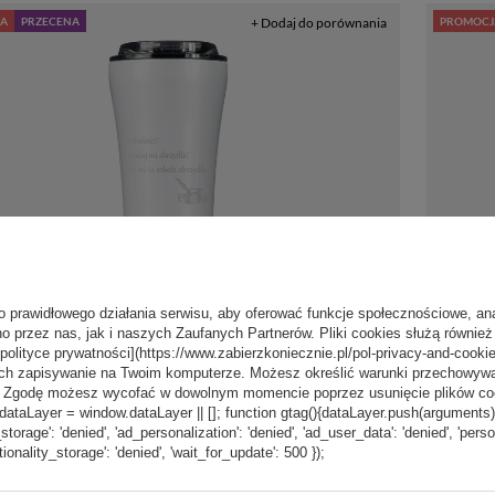
A
PRZECENA
+ Dodaj do porównania
PROMOCJ
o prawidłowego działania serwisu, aby oferować funkcje społecznościowe, an
59,99 zł
o przez nas, jak i naszych Zaufanych Partnerów. Pliki cookies służą również 
/
szt.
[polityce prywatności](https://www.zabierzkoniecznie.pl/pol-privacy-and-cookie
Najniższa cena produktu w okresie
ch zapisywanie na Twoim komputerze. Możesz określić warunki przechowywani
30 dni przed wprowadzeniem
”. Zgodę możesz wycofać w dowolnym momencie poprzez usunięcie plików coo
miczny na kawę Dr.Bacty
Kubek ter
obniżki:
99,99 zł
-40%
aLayer = window.dataLayer || []; function gtag(){dataLayer.push(arguments);} g
 - Oda do młodości - 360
Apollo 2.0
y White
ml - Monac
_storage': 'denied', 'ad_personalization': 'denied', 'ad_user_data': 'denied', 'pers
tionality_storage': 'denied', 'wait_for_update': 500 });