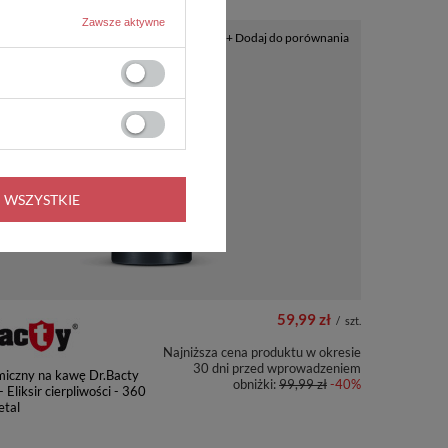
Zawsze aktywne
A
PRZECENA
+ Dodaj do porównania
 WSZYSTKIE
59,99 zł
/
szt.
Najniższa cena produktu w okresie
30 dni przed wprowadzeniem
miczny na kawę Dr.Bacty
obniżki:
99,99 zł
-40%
- Eliksir cierpliwości - 360
etal