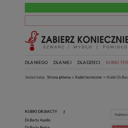
DLA NIEGO
DLA NIEJ
DLA DZIECI
KUBKI TE
Jesteś tutaj:
Strona główna
Kubki termiczne
Kubki Dr.Bac
KUBKI DR.BACTY
Zmień so
Najlepsz
Dr.Bacty Apollo
Dr.Bacty Notus