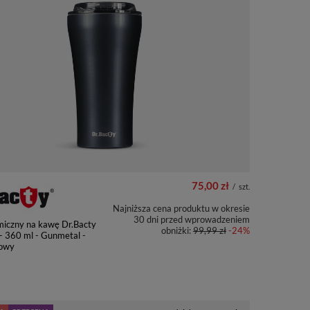
75,00 zł
/
szt.
Najniższa cena produktu w okresie
30 dni przed wprowadzeniem
miczny na kawę Dr.Bacty
obniżki:
99,99 zł
-24%
 - 360 ml - Gunmetal -
owy