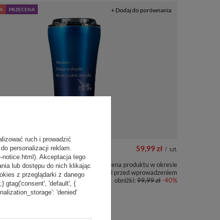
A
PRZECENA
+ Dodaj do porównania
alizować ruch i prowadzić
59,99 zł
do personalizacji reklam.
/
szt.
-notice.html). Akceptacja tego
Najniższa cena produktu w okresie
a lub dostępu do nich klikając
30 dni przed wprowadzeniem
kies z przeglądarki z danego
miczny na kawę Dr.Bacty
obniżki:
99,99 zł
-40%
tag('consent', 'default', {
 - Oda do młodości - 360
o Blue
onalization_storage': 'denied'