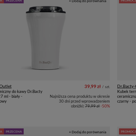
A
PRZECENA
+ Dodaj do porównania
PROMOCJ
Outlet
39,99 zł
Dr.Bacty-
/
szt.
miczny do kawy Dr.Bacty
Kubek ter
7 ml - biały -
Najniższa cena produktu w okresie
ceramiczną
owy
30 dni przed wprowadzeniem
czarny - 
obniżki:
79,99 zł
-50%
A
PRZECENA
+ Dodaj do porównania
PROMOCJ