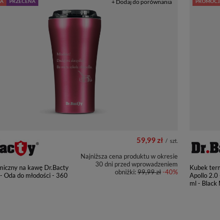
A
PRZECENA
+ Dodaj do porównania
PROMOCJ
59,99 zł
/
szt.
Najniższa cena produktu w okresie
30 dni przed wprowadzeniem
miczny na kawę Dr.Bacty
Kubek ter
obniżki:
99,99 zł
-40%
 - Oda do młodości - 360
Apollo 2.0
ml - Black