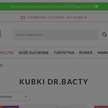
Kupuj bez kosztów wysyłki! Darmowe DPD Pickup od 119 zł 🚚
DARMOWA DOSTAWA
od 119,00 zł
RMICZNE
NOŻE KUCHENNE
TURYSTYKA
ROWER
MARK
ty
KUBKI DR.BACTY
rtowanie
a trafność