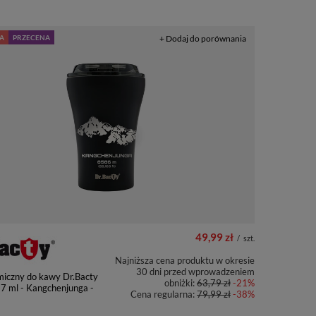
A
PRZECENA
+ Dodaj do porównania
49,99 zł
/
szt.
Najniższa cena produktu w okresie
30 dni przed wprowadzeniem
miczny do kawy Dr.Bacty
obniżki:
63,79 zł
-21%
27 ml - Kangchenjunga -
Cena regularna:
79,99 zł
-38%