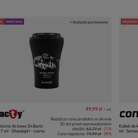
A
PRZECENA
+ Dodaj do porównania
PROMOCJ
49,99 zł
/
szt.
Najniższa cena produktu w okresie
30 dni przed wprowadzeniem
miczny do kawy Dr.Bacty
Kubek do 
obniżki:
63,79 zł
-21%
27 ml - Dhaulagiri - czarny
ml - Seriou
Cena regularna:
79,99 zł
-38%