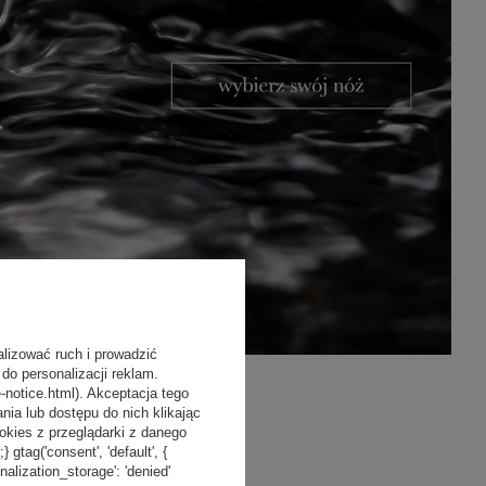
alizować ruch i prowadzić
do personalizacji reklam.
-notice.html). Akceptacja tego
a lub dostępu do nich klikając
kies z przeglądarki z danego
tag('consent', 'default', {
onalization_storage': 'denied'