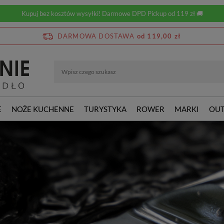
Kupuj bez kosztów wysyłki! Darmowe DPD Pickup od 119 zł 🚚
DARMOWA DOSTAWA
od 119,00 zł
E
NOŻE KUCHENNE
TURYSTYKA
ROWER
MARKI
OUT