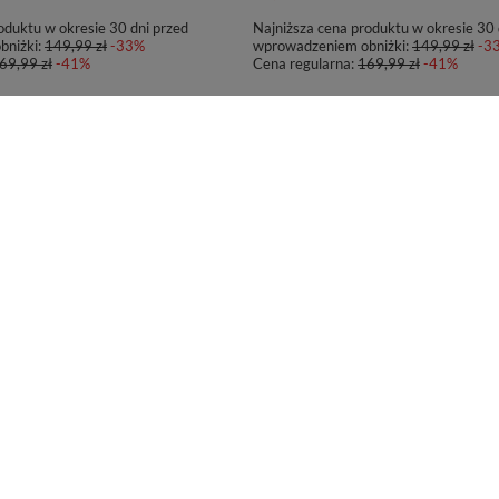
oduktu w okresie 30 dni przed
Najniższa cena produktu w okresie 30 
bniżki:
149,99 zł
-33%
wprowadzeniem obniżki:
149,99 zł
-3
69,99 zł
-41%
Cena regularna:
169,99 zł
-41%
PROMOCJA
Contigo West Loop 2.0 470ml -
Kubek termiczny Contigo West Loop 2
Różowy Mat
72,77 zł
/
szt.
oduktu w okresie 30 dni przed
Najniższa cena produktu w okresie 30 
bniżki:
129,99 zł
-41%
wprowadzeniem obniżki:
129,99 zł
-4