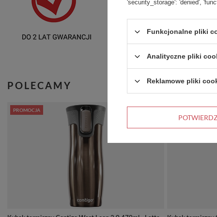
'security_storage': 'denied', 'func
Funkcjonalne pliki 
Analityczne pliki coo
Reklamowe pliki coo
POLECAMY
PROMOCJA
PROMOCJA
POTWIERD