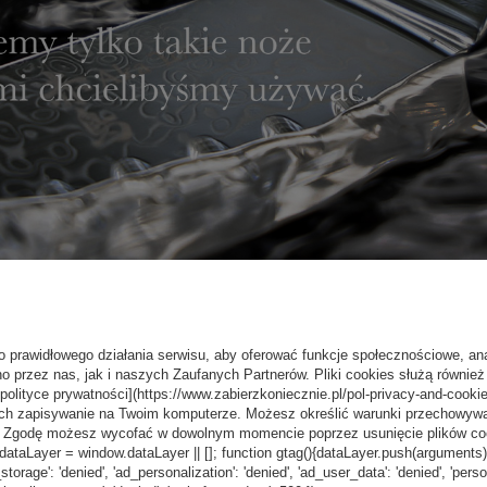
o prawidłowego działania serwisu, aby oferować funkcje społecznościowe, an
o przez nas, jak i naszych Zaufanych Partnerów. Pliki cookies służą również 
[polityce prywatności](https://www.zabierzkoniecznie.pl/pol-privacy-and-cookie
ch zapisywanie na Twoim komputerze. Możesz określić warunki przechowywani
”. Zgodę możesz wycofać w dowolnym momencie poprzez usunięcie plików coo
aLayer = window.dataLayer || []; function gtag(){dataLayer.push(arguments);} g
_storage': 'denied', 'ad_personalization': 'denied', 'ad_user_data': 'denied', 'pers