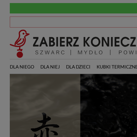
DLA NIEGO
DLA NIEJ
DLA DZIECI
KUBKI TERMICZN