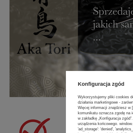
Konfiguracja zgód
Wykorzystujemy pliki cookies d
działania marketingowe - zarówn
Więcej informacji znajdziesz w 
komunikatu oznacza zgodę na i
w zakładkę „Konfiguracja zgód
urządzenia końcowego. window.dat
'ad_storage': 'denied', 'analytics