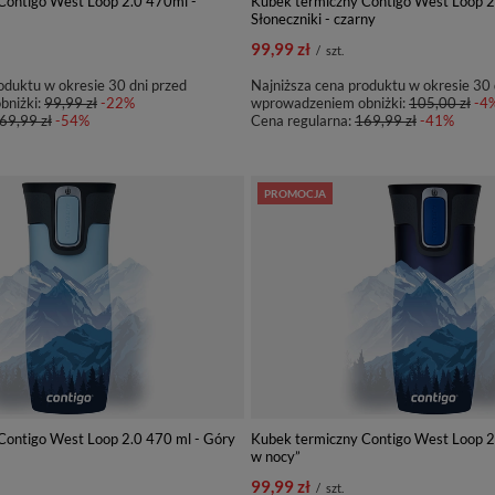
Contigo West Loop 2.0 470ml -
Kubek termiczny Contigo West Loop 2
Słoneczniki - czarny
99,99 zł
/
szt.
oduktu w okresie 30 dni przed
Najniższa cena produktu w okresie 30 
bniżki:
99,99 zł
-22%
wprowadzeniem obniżki:
105,00 zł
-4
69,99 zł
-54%
Cena regularna:
169,99 zł
-41%
PROMOCJA
Contigo West Loop 2.0 470 ml - Góry
Kubek termiczny Contigo West Loop 2
w nocy”
99,99 zł
/
szt.