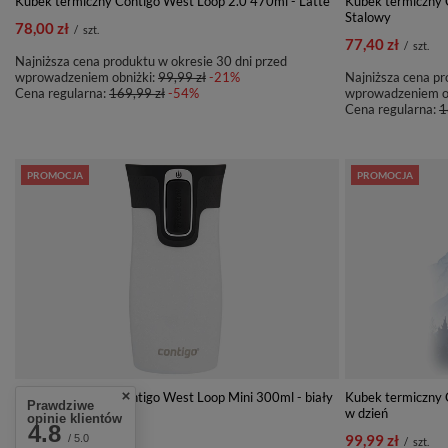
Kubek termiczny Contigo West Loop 2.0 470ml - Latte
Kubek termiczny 
Stalowy
78,00 zł
/
szt.
77,40 zł
/
szt.
Najniższa cena produktu w okresie 30 dni przed
wprowadzeniem obniżki:
99,99 zł
-21%
Najniższa cena pr
Cena regularna:
169,99 zł
-54%
wprowadzeniem o
Cena regularna:
1
PROMOCJA
PROMOCJA
Kubek termiczny Contigo West Loop Mini 300ml - biały
Kubek termiczny 
Prawdziwe
metalik
w dzień
opinie klientów
4.8
82,00 zł
99,99 zł
/ 5.0
/
szt.
/
szt.