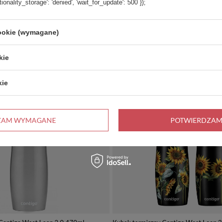
tionality_storage': 'denied', 'wait_for_update': 500 });
cookie (wymagane)
kie
kie
PROMOCJA
ZAM WYMAGANE
POTWIERDZAM