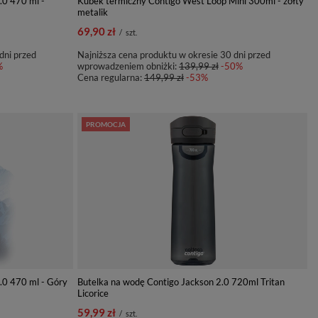
.0 470 ml -
Kubek termiczny Contigo West Loop Mini 300ml - żółty
metalik
69,90 zł
/
szt.
dni przed
Najniższa cena produktu w okresie 30 dni przed
%
wprowadzeniem obniżki:
139,99 zł
-50%
Cena regularna:
149,99 zł
-53%
PROMOCJA
.0 470 ml - Góry
Butelka na wodę Contigo Jackson 2.0 720ml Tritan
Licorice
59,99 zł
/
szt.