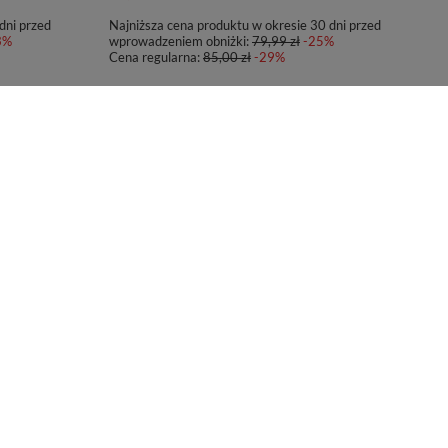
dni przed
Najniższa cena produktu w okresie 30 dni przed
3%
wprowadzeniem obniżki:
79,99 zł
-25%
Cena regularna:
85,00 zł
-29%
PROMOCJA
.0 470ml -
Kubek termiczny Contigo West Loop 2.0 470ml - Dark
Plum
79,80 zł
/
szt.
dni przed
Najniższa cena produktu w okresie 30 dni przed
4%
wprowadzeniem obniżki:
129,99 zł
-38%