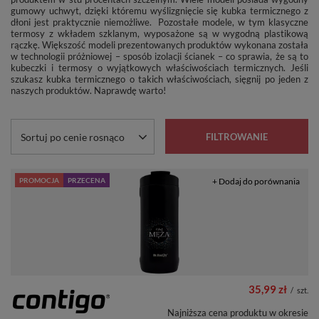
gumowy uchwyt, dzięki któremu wyślizgnięcie się kubka termicznego z
dłoni jest praktycznie niemożliwe. Pozostałe modele, w tym klasyczne
termosy z wkładem szklanym, wyposażone są w wygodną plastikową
rączkę. Większość modeli prezentowanych produktów wykonana została
w technologii próżniowej – sposób izolacji ścianek – co sprawia, że są to
kubeczki i termosy o wyjątkowych właściwościach termicznych. Jeśli
szukasz kubka termicznego o takich właściwościach, sięgnij po jeden z
naszych produktów. Naprawdę warto!
Zmień sortowanie
Sortuj po cenie rosnąco
FILTROWANIE
PROMOCJA
PRZECENA
+ Dodaj do porównania
35,99 zł
/
szt.
Najniższa cena produktu w okresie