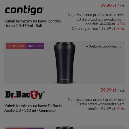
59,90 zł
/
szt.
Najniższa cena produktu w okresie
30 dni przed wprowadzeniem
Kubek termiczny na kawę Contigo
obniżki:
109,00 zł
-45%
Huron 2.0 470ml - Salt
Cena regularna:
119,99 zł
-50%
PROMOCJA
PRZECENA
+ Dodaj do porównania
59,99 zł
/
szt.
Najniższa cena produktu w okresie
30 dni przed wprowadzeniem
Kubek termiczny na kawę Dr.Bacty
obniżki:
99,99 zł
-40%
Apollo 2.0 - 360 ml - Gunmetal