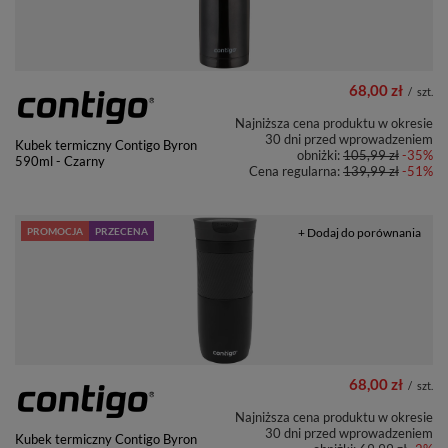
68,00 zł
/
szt.
Najniższa cena produktu w okresie
30 dni przed wprowadzeniem
Kubek termiczny Contigo Byron
obniżki:
105,99 zł
-35%
590ml - Czarny
Cena regularna:
139,99 zł
-51%
PROMOCJA
PRZECENA
+ Dodaj do porównania
68,00 zł
/
szt.
Najniższa cena produktu w okresie
30 dni przed wprowadzeniem
Kubek termiczny Contigo Byron