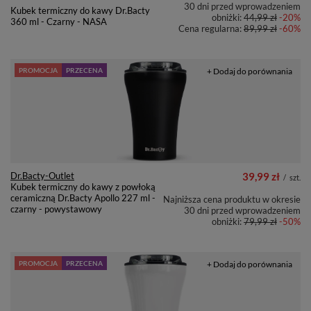
30 dni przed wprowadzeniem
Kubek termiczny do kawy Dr.Bacty
obniżki:
44,99 zł
-20%
360 ml - Czarny - NASA
Cena regularna:
89,99 zł
-60%
PROMOCJA
PRZECENA
+ Dodaj do porównania
Dr.Bacty-Outlet
39,99 zł
/
szt.
Kubek termiczny do kawy z powłoką
ceramiczną Dr.Bacty Apollo 227 ml -
Najniższa cena produktu w okresie
czarny - powystawowy
30 dni przed wprowadzeniem
obniżki:
79,99 zł
-50%
PROMOCJA
PRZECENA
+ Dodaj do porównania