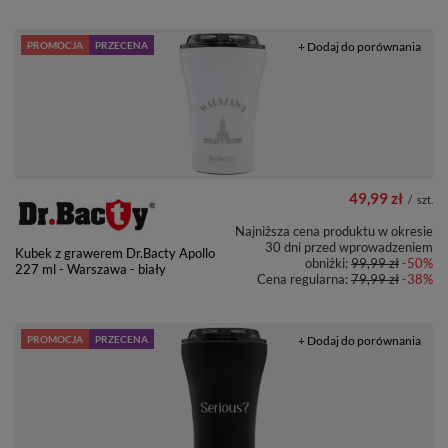
PROMOCJA
PRZECENA
+ Dodaj do porównania
49,99 zł
/
szt.
Najniższa cena produktu w okresie
30 dni przed wprowadzeniem
Kubek z grawerem Dr.Bacty Apollo
obniżki:
99,99 zł
-50%
227 ml - Warszawa - biały
Cena regularna:
79,99 zł
-38%
PROMOCJA
PRZECENA
+ Dodaj do porównania