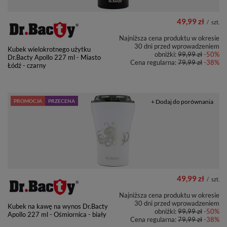
49,99 zł
/
szt.
Najniższa cena produktu w okresie
30 dni przed wprowadzeniem
Kubek wielokrotnego użytku
obniżki:
99,99 zł
-50%
Dr.Bacty Apollo 227 ml - Miasto
Cena regularna:
79,99 zł
-38%
Łódź - czarny
PROMOCJA
PRZECENA
+ Dodaj do porównania
49,99 zł
/
szt.
Najniższa cena produktu w okresie
30 dni przed wprowadzeniem
Kubek na kawę na wynos Dr.Bacty
obniżki:
99,99 zł
-50%
Apollo 227 ml - Ośmiornica - biały
Cena regularna:
79,99 zł
-38%