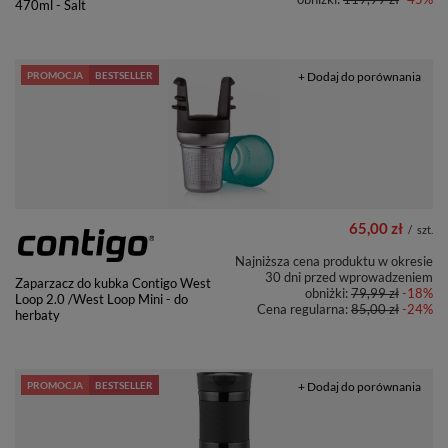
470ml - Salt
PROMOCJA
BESTSELLER
+ Dodaj do porównania
65,00 zł
/
szt.
Najniższa cena produktu w okresie
30 dni przed wprowadzeniem
Zaparzacz do kubka Contigo West
obniżki:
79,99 zł
-18%
Loop 2.0 /West Loop Mini - do
Cena regularna:
85,00 zł
-24%
herbaty
PROMOCJA
BESTSELLER
+ Dodaj do porównania