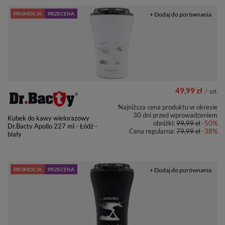
PROMOCJA
PRZECENA
+ Dodaj do porównania
49,99 zł
/
szt.
Najniższa cena produktu w okresie
30 dni przed wprowadzeniem
Kubek do kawy wielorazowy
obniżki:
99,99 zł
-50%
Dr.Bacty Apollo 227 ml - Łódź -
Cena regularna:
79,99 zł
-38%
biały
PROMOCJA
PRZECENA
+ Dodaj do porównania