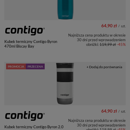
64,90 zł
/
szt.
Najniższa cena produktu w okresie
30 dni przed wprowadzeniem
Kubek termiczny Contigo Byron
obniżki:
119,99 zł
-45%
470ml Biscay Bay
PROMOCJA
PRZECENA
+ Dodaj do porównania
64,90 zł
/
szt.
Najniższa cena produktu w okresie
30 dni przed wprowadzeniem
Kubek termiczny Contigo Byron 2.0
obniżki:
119,99 zł
-45%