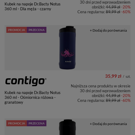
30 dni przed wprowadzeniem
Kubek na napoje Dr.Bacty Notus
obniżki:
44,99 zł
-20%
360 ml - Dla męża - czarny
Cena regularna:
89,99 zł
-60%
PROMOCJA
PRZECENA
+ Dodaj do porównania
35,99 zł
/
szt.
Najniższa cena produktu w okresie
30 dni przed wprowadzeniem
Kubek na napoje Dr.Bacty Notus
obniżki:
44,99 zł
-20%
360 ml - Ośmiornica różowa -
Cena regularna:
89,99 zł
-60%
granatowy
PROMOCJA
PRZECENA
+ Dodaj do porównania