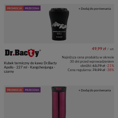
PROMOCJA
PRZECENA
+ Dodaj do porównania
49,99 zł
/
szt.
Najniższa cena produktu w okresie
30 dni przed wprowadzeniem
Kubek termiczny do kawy Dr.Bacty
obniżki:
63,79 zł
-21%
Apollo - 227 ml - Kangchenjunga -
Cena regularna:
79,99 zł
-38%
czarny
PROMOCJA
PRZECENA
+ Dodaj do porównania