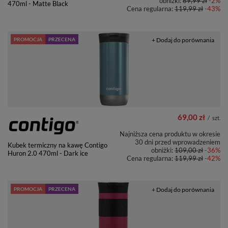
obniżki:
69,99 zł
-2%
470ml - Matte Black
Cena regularna:
119,99 zł
-43%
PROMOCJA
PRZECENA
+ Dodaj do porównania
69,00 zł
/
szt.
Najniższa cena produktu w okresie
30 dni przed wprowadzeniem
Kubek termiczny na kawę Contigo
obniżki:
109,00 zł
-36%
Huron 2.0 470ml - Dark ice
Cena regularna:
119,99 zł
-42%
PROMOCJA
PRZECENA
+ Dodaj do porównania