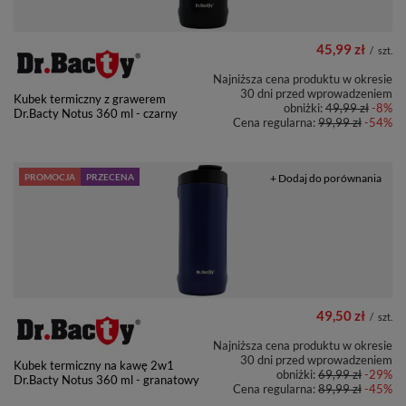
45,99 zł
/
szt.
Najniższa cena produktu w okresie
30 dni przed wprowadzeniem
Kubek termiczny z grawerem
obniżki:
49,99 zł
-8%
Dr.Bacty Notus 360 ml - czarny
Cena regularna:
99,99 zł
-54%
PROMOCJA
PRZECENA
+ Dodaj do porównania
49,50 zł
/
szt.
Najniższa cena produktu w okresie
30 dni przed wprowadzeniem
Kubek termiczny na kawę 2w1
obniżki:
69,99 zł
-29%
Dr.Bacty Notus 360 ml - granatowy
Cena regularna:
89,99 zł
-45%