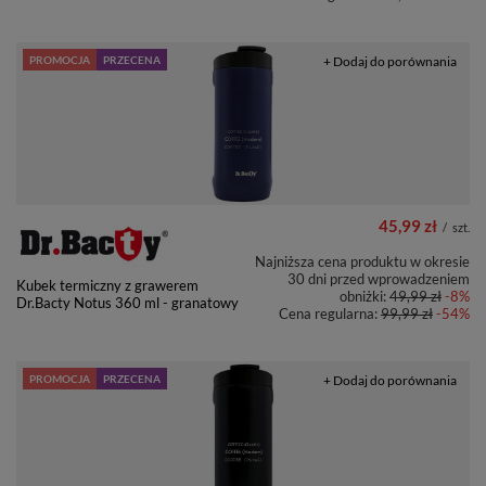
PROMOCJA
PRZECENA
+ Dodaj do porównania
45,99 zł
/
szt.
Najniższa cena produktu w okresie
30 dni przed wprowadzeniem
Kubek termiczny z grawerem
obniżki:
49,99 zł
-8%
Dr.Bacty Notus 360 ml - granatowy
Cena regularna:
99,99 zł
-54%
PROMOCJA
PRZECENA
+ Dodaj do porównania