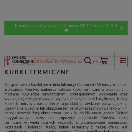
Kupuj bez kosztów wysyłki! Darmowe DPD Pickup od 119 zł
🚚
Wstecz
Strona główna
Kubki termiczne
DARMOWA DOSTAWA
od 119,00 zł
KUBKI TERMICZNE
Gorąco kawa o każdej porze dnia lub nocy? Czemu nie! W naszym sklepie
znajdziecie Państwo najlepszej jakości kubki termiczne o oryginalnym,
modnym wyglądzie zewnętrznym, profesjonalnym wykonaniu oraz
wynikającej z niego niezwykle wysokiej funkcjonalności użytkowej. Każdy
kubek termiczny z naszej oferty to produkt sprawdzony, pozwalający na
utrzymanie wysokiej lub obniżonej temperatury przechowywanego w nim
napoju przez dłuższy okres czasu – od kilku do kilkunastu godzin. Wśród
przygotowanych przez nas propozycji, znajdziecie Państwo kubki
termiczne w wielu różnych wzorach, o zróżnicowanej pojemności,
kształtach i kolorach. Każdy kubek termiczny z naszej oferty jest
produktem w stu procentach szczelnym. Wiele modeli posiada wygodny