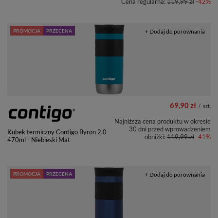
Cena regularna:
119,99 zł
-42%
PROMOCJA
PRZECENA
+ Dodaj do porównania
69,90 zł
/
szt.
Najniższa cena produktu w okresie
30 dni przed wprowadzeniem
Kubek termiczny Contigo Byron 2.0
obniżki:
119,99 zł
-41%
470ml - Niebieski Mat
PROMOCJA
PRZECENA
+ Dodaj do porównania