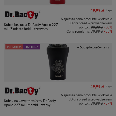
49,99 zł
/
szt.
Najniższa cena produktu w okresie
30 dni przed wprowadzeniem
Kubek bez ucha Dr.Bacty Apollo 227
obniżki:
99,99 zł
-50%
ml - Z miasta łodzi - czerwony
Cena regularna:
79,99 zł
-38%
PROMOCJA
PRZECENA
+ Dodaj do porównania
49,99 zł
/
szt.
Najniższa cena produktu w okresie
30 dni przed wprowadzeniem
Kubek na kawę termiczny Dr.Bacty
obniżki:
79,99 zł
-37%
Apollo 227 ml - Morski - czarny