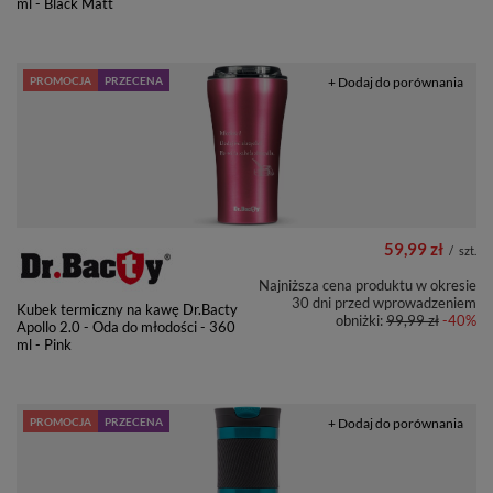
ml - Black Matt
PROMOCJA
PRZECENA
+ Dodaj do porównania
59,99 zł
/
szt.
Najniższa cena produktu w okresie
30 dni przed wprowadzeniem
Kubek termiczny na kawę Dr.Bacty
obniżki:
99,99 zł
-40%
Apollo 2.0 - Oda do młodości - 360
ml - Pink
PROMOCJA
PRZECENA
+ Dodaj do porównania