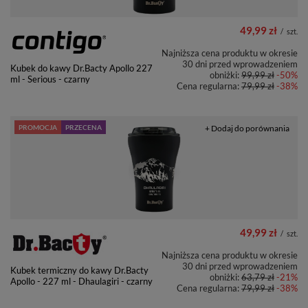
49,99 zł
/
szt.
Najniższa cena produktu w okresie
30 dni przed wprowadzeniem
Kubek do kawy Dr.Bacty Apollo 227
obniżki:
99,99 zł
-50%
ml - Serious - czarny
Cena regularna:
79,99 zł
-38%
PROMOCJA
PRZECENA
+ Dodaj do porównania
49,99 zł
/
szt.
Najniższa cena produktu w okresie
30 dni przed wprowadzeniem
Kubek termiczny do kawy Dr.Bacty
obniżki:
63,79 zł
-21%
Apollo - 227 ml - Dhaulagiri - czarny
Cena regularna:
79,99 zł
-38%