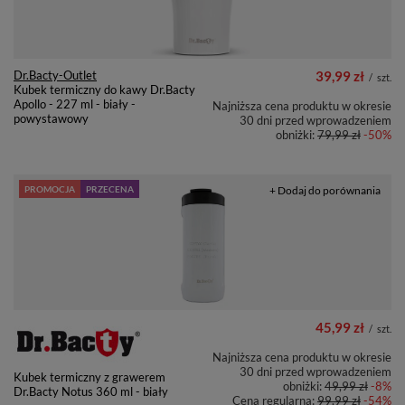
Dr.Bacty-Outlet
39,99 zł
/
szt.
Kubek termiczny do kawy Dr.Bacty
Apollo - 227 ml - biały -
Najniższa cena produktu w okresie
powystawowy
30 dni przed wprowadzeniem
obniżki:
79,99 zł
-50%
PROMOCJA
PRZECENA
+ Dodaj do porównania
45,99 zł
/
szt.
Najniższa cena produktu w okresie
30 dni przed wprowadzeniem
Kubek termiczny z grawerem
obniżki:
49,99 zł
-8%
Dr.Bacty Notus 360 ml - biały
Cena regularna:
99,99 zł
-54%