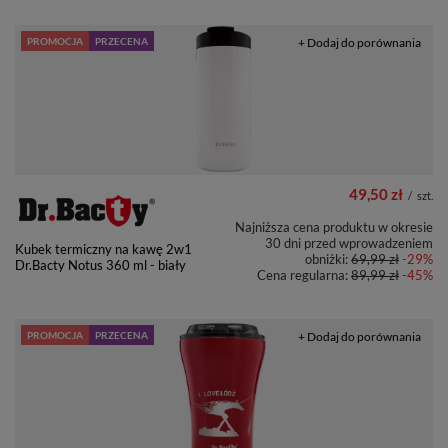
PROMOCJA
PRZECENA
+ Dodaj do porównania
49,50 zł
/
szt.
Najniższa cena produktu w okresie
30 dni przed wprowadzeniem
Kubek termiczny na kawę 2w1
obniżki:
69,99 zł
-29%
Dr.Bacty Notus 360 ml - biały
Cena regularna:
89,99 zł
-45%
PROMOCJA
PRZECENA
+ Dodaj do porównania