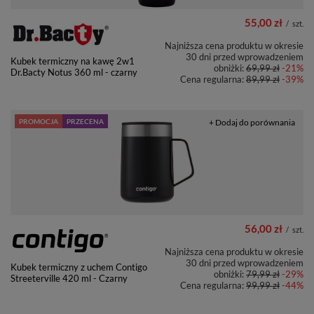
55,00 zł
/
szt.
Najniższa cena produktu w okresie
30 dni przed wprowadzeniem
Kubek termiczny na kawę 2w1
obniżki:
69,99 zł
-21%
Dr.Bacty Notus 360 ml - czarny
Cena regularna:
89,99 zł
-39%
PROMOCJA
PRZECENA
+ Dodaj do porównania
56,00 zł
/
szt.
Najniższa cena produktu w okresie
30 dni przed wprowadzeniem
Kubek termiczny z uchem Contigo
obniżki:
79,99 zł
-29%
Streeterville 420 ml - Czarny
Cena regularna:
99,99 zł
-44%