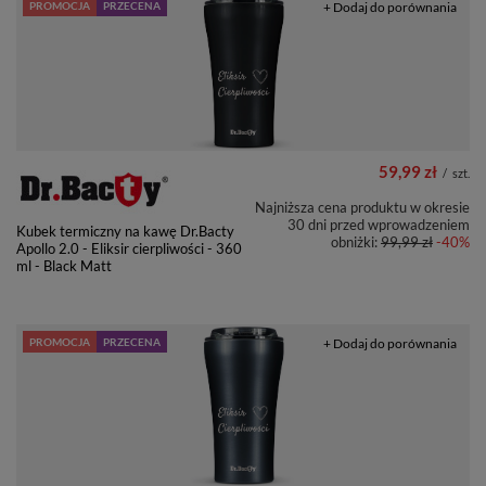
PROMOCJA
PRZECENA
+ Dodaj do porównania
59,99 zł
/
szt.
Najniższa cena produktu w okresie
30 dni przed wprowadzeniem
Kubek termiczny na kawę Dr.Bacty
obniżki:
99,99 zł
-40%
Apollo 2.0 - Eliksir cierpliwości - 360
ml - Black Matt
PROMOCJA
PRZECENA
+ Dodaj do porównania