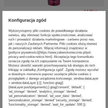
54,90 zł
/
szt.
Najniższa cena produktu w okresie
Konfiguracja zgód
30 dni przed wprowadzeniem
Kubek termiczny na kawę Contigo
obniżki:
78,99 zł
-30%
Huron 470ml - Vivacious
Cena regularna:
119,99 zł
-54%
Wykorzystujemy pliki cookies do prawidłowego działania
serwisu, aby oferować funkcje społecznościowe, analizować
ruch i prowadzić działania marketingowe - zarówno przez nas,
jak i naszych Zaufanych Partnerów. Pliki cookies służą również
PROMOCJA
PRZECENA
+ Dodaj do porównania
do personalizacji reklam. Więcej informacji znajdziesz w
[polityce prywatności](https://www.zabierzkoniecznie.pl/pol-
privacy-and-cookie-notice.html). Akceptacja tego komunikatu
oznacza zgodę na ich zapisywanie na Twoim komputerze.
Możesz określić warunki przechowywania lub dostępu do nich
klikając w zakładkę „Konfiguracja zgód”. Zgodę możesz wycofać
w dowolnym momencie poprzez usunięcie plików cookies z
przeglądarki z danego urządzenia końcowego. window.dataLayer
54,90 zł
/
szt.
= window.dataLayer || []; function gtag()
{dataLayer.push(arguments);} gtag('consent', 'default', {
Najniższa cena produktu w okresie
'ad_storage': 'denied', 'analytics_storage': 'denied',
30 dni przed wprowadzeniem
Kubek termiczny na kawę Contigo
'ad_personalization': 'denied', 'ad_user_data': 'denied',
obniżki:
72,99 zł
-24%
Huron 470ml - Gunmetal
'personalization_storage': 'denied' 'security_storage': 'denied',
Cena regularna:
119,99 zł
-54%
'functionality_storage': 'denied', 'wait_for_update': 500 });