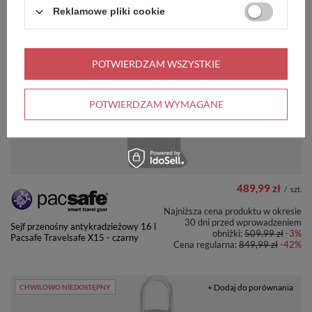
Najniższa cena produktu w okresie
Reklamowe pliki cookie
30 dni przed wprowadzeniem
Sejf podróżny antykradzieżowy duży
obniżki:
400,00 zł
0%
Pacsafe Travelsafe 12 l GII - czarny
Cena regularna:
649,99 zł
-38%
POTWIERDZAM WSZYSTKIE
+ Dodaj do porównania
CHWILOWO NIEDOSTĘPNY
POTWIERDZAM WYMAGANE
489,99 zł
/
szt.
Najniższa cena produktu w okresie
30 dni przed wprowadzeniem
Sejf przenośny antykradzieżowy 16 l
obniżki:
509,99 zł
-3%
Pacsafe Travelsafe X15 - czarny
Cena regularna:
849,99 zł
-42%
+ Dodaj do porównania
CHWILOWO NIEDOSTĘPNY