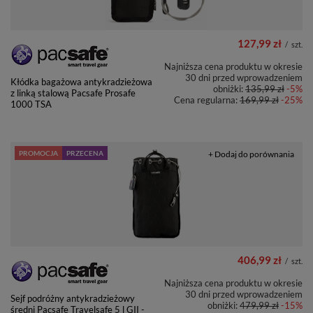
127,99 zł
/
szt.
Najniższa cena produktu w okresie
30 dni przed wprowadzeniem
Kłódka bagażowa antykradzieżowa
obniżki:
135,99 zł
-5%
z linką stalową Pacsafe Prosafe
Cena regularna:
169,99 zł
-25%
1000 TSA
PROMOCJA
PRZECENA
+ Dodaj do porównania
406,99 zł
/
szt.
Najniższa cena produktu w okresie
30 dni przed wprowadzeniem
Sejf podróżny antykradzieżowy
obniżki:
479,99 zł
-15%
średni Pacsafe Travelsafe 5 l GII -