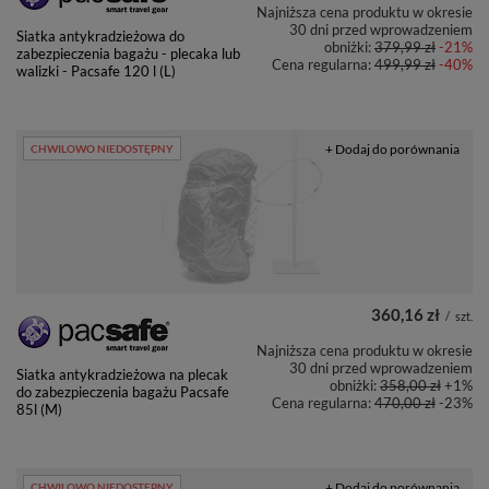
Najniższa cena produktu w okresie
30 dni przed wprowadzeniem
Siatka antykradzieżowa do
obniżki:
379,99 zł
-21%
zabezpieczenia bagażu - plecaka lub
Cena regularna:
499,99 zł
-40%
walizki - Pacsafe 120 l (L)
+ Dodaj do porównania
CHWILOWO NIEDOSTĘPNY
360,16 zł
/
szt.
Najniższa cena produktu w okresie
30 dni przed wprowadzeniem
Siatka antykradzieżowa na plecak
obniżki:
358,00 zł
+1%
do zabezpieczenia bagażu Pacsafe
Cena regularna:
470,00 zł
-23%
85l (M)
+ Dodaj do porównania
CHWILOWO NIEDOSTĘPNY