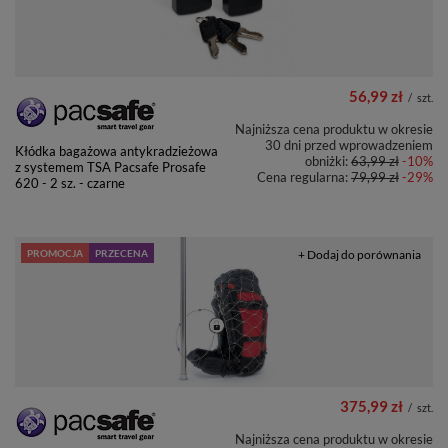
56,99 zł
/
szt.
Najniższa cena produktu w okresie
30 dni przed wprowadzeniem
Kłódka bagażowa antykradzieżowa
obniżki:
63,99 zł
-10%
z systemem TSA Pacsafe Prosafe
Cena regularna:
79,99 zł
-29%
620 - 2 sz. - czarne
PROMOCJA
PRZECENA
+ Dodaj do porównania
375,99 zł
/
szt.
Najniższa cena produktu w okresie