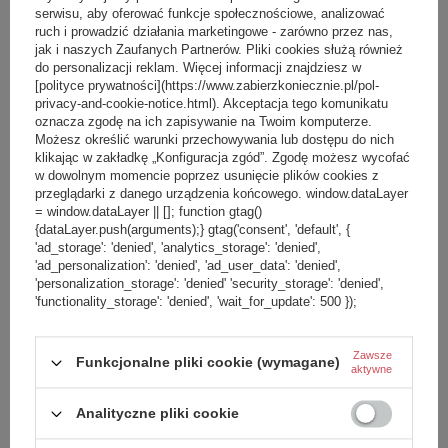
serwisu, aby oferować funkcje społecznościowe, analizować
ruch i prowadzić działania marketingowe - zarówno przez nas,
jak i naszych Zaufanych Partnerów. Pliki cookies służą również
do personalizacji reklam. Więcej informacji znajdziesz w
[polityce prywatności](https://www.zabierzkoniecznie.pl/pol-
privacy-and-cookie-notice.html). Akceptacja tego komunikatu
oznacza zgodę na ich zapisywanie na Twoim komputerze.
84,99 zł
/
szt.
Możesz określić warunki przechowywania lub dostępu do nich
klikając w zakładkę „Konfiguracja zgód”. Zgodę możesz wycofać
Najniższa cena produktu w okresie
w dowolnym momencie poprzez usunięcie plików cookies z
30 dni przed wprowadzeniem
Pasek antykradzieżowy do portfela
przeglądarki z danego urządzenia końcowego. window.dataLayer
obniżki:
85,00 zł
-1%
Pacsafe - Szary
= window.dataLayer || []; function gtag()
{dataLayer.push(arguments);} gtag('consent', 'default', {
'ad_storage': 'denied', 'analytics_storage': 'denied',
'ad_personalization': 'denied', 'ad_user_data': 'denied',
+ Dodaj do porównania
CHWILOWO NIEDOSTĘPNY
'personalization_storage': 'denied' 'security_storage': 'denied',
'functionality_storage': 'denied', 'wait_for_update': 500 });
Zawsze
Funkcjonalne pliki cookie (wymagane)
aktywne
Analityczne pliki cookie
400,00 zł
/
szt.