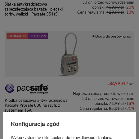
30 dni przed wprowadzeniem
Siatka antykradzieżowa
obniżki:
469,99 zł
-20%
zabezpieczająca bagaże - plecaki,
Cena regularna:
429,99 zł
-13%
torby, walizki - Pacsafe 55 l (S)
PROMOCJA
PRZECENA
+ Dodaj do porównania
58,99 zł
/
szt.
Najniższa cena produktu w okresie
30 dni przed wprowadzeniem
Kłódka bagażowa antykradzieżowa
obniżki:
71,99 zł
-18%
Pacsafe Prosafe 800 na szyfr, z
Cena regularna:
85,01 zł
-31%
systemem TSA
Konfiguracja zgód
+ Dodaj do porównania
CHWILOWO NIEDOSTĘPNY
Wykorzystujemy pliki cookies do prawidłowego działania