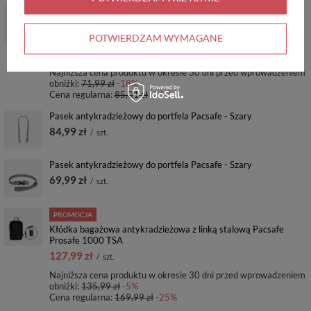
PROMOCJA
Kłódka bagażowa antykradzieżowa Pacsafe Prosafe 800 na
szyfr, z systemem TSA
POTWIERDZAM WYMAGANE
58,99 zł
/
szt.
Najniższa cena produktu w okresie 30 dni przed wprowadzeniem
obniżki:
71,99 zł
-18%
Cena regularna:
85,01 zł
-31%
Pasek antykradzieżowy do portfela Pacsafe - Szary
84,99 zł
/
szt.
Pasek antykradzieżowy do portfela Pacsafe - Szary
69,99 zł
/
szt.
PROMOCJA
Kłódka bagażowa antykradzieżowa z linką stalową Pacsafe
Prosafe 1000 TSA
127,99 zł
/
szt.
Najniższa cena produktu w okresie 30 dni przed wprowadzeniem
obniżki:
135,99 zł
-5%
Cena regularna:
169,99 zł
-25%