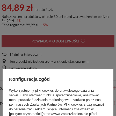
84,89 zł
brutto
/
szt.
Najniższa cena produktu w okresie 30 dni przed wprowadzeniem obniżki:
84,90 zł
-1%
Cena regularna:
99,99 zł
-15%
POWIADOM O DOSTĘPNOŚCI
14
dni na łatwy zwrot
Ten produkt nie jest dostępny w sklepie stacjonarnym
Bezpieczne zakupy
Konfiguracja zgód
SZCZEGÓŁOWE INFORMACJE
Wykorzystujemy pliki cookies do prawidłowego działania
serwisu, aby oferować funkcje społecznościowe, analizować
ruch i prowadzić działania marketingowe - zarówno przez nas,
DO POBRANIA
jak i naszych Zaufanych Partnerów. Pliki cookies służą również
do personalizacji reklam. Więcej informacji znajdziesz w
[polityce prywatności](https://www.zabierzkoniecznie.pl/pol-