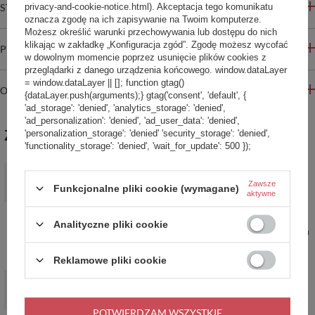
privacy-and-cookie-notice.html). Akceptacja tego komunikatu
STREFA REKOMENDACJI
oznacza zgodę na ich zapisywanie na Twoim komputerze.
Możesz określić warunki przechowywania lub dostępu do nich
klikając w zakładkę „Konfiguracja zgód”. Zgodę możesz wycofać
PYTANIA INNYCH KLIENTÓW
w dowolnym momencie poprzez usunięcie plików cookies z
przeglądarki z danego urządzenia końcowego. window.dataLayer
= window.dataLayer || []; function gtag()
OPINIE
{dataLayer.push(arguments);} gtag('consent', 'default', {
'ad_storage': 'denied', 'analytics_storage': 'denied',
'ad_personalization': 'denied', 'ad_user_data': 'denied',
ZABIERZ JESZCZE :)
'personalization_storage': 'denied' 'security_storage': 'denied',
'functionality_storage': 'denied', 'wait_for_update': 500 });
PROMOCJA
Zawsze
Kłódka bagażowa antykradzieżowa z systemem TSA Pacsafe
Funkcjonalne pliki cookie (wymagane)
aktywne
Prosafe 620 - 2 sz. - czarne
56,99 zł
/
szt.
Analityczne pliki cookie
Najniższa cena produktu w okresie 30 dni przed wprowadzeniem
obniżki:
63,99 zł
-10%
Cena regularna:
79,99 zł
-29%
Reklamowe pliki cookie
Kłódka do walizki antykradzieżowa, kłódka bagażowa z
systemem TSA Pacsafe Prosafe 1000
59,97 zł
/
szt.
POTWIERDZAM WSZYSTKIE