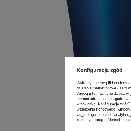
Konfiguracja zgód
Wykorzystujemy pliki cookies d
działania marketingowe - zarówn
Więcej informacji znajdziesz w 
komunikatu oznacza zgodę na i
w zakładkę „Konfiguracja zgód
urządzenia końcowego. window.dat
'ad_storage': 'denied', 'analytics
'security_storage': 'denied', 'func