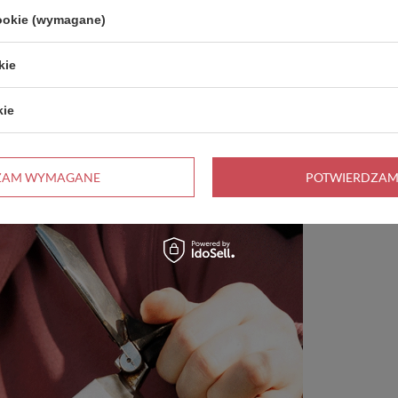
cookie (wymagane)
kie
kie
ZAM WYMAGANE
POTWIERDZAM