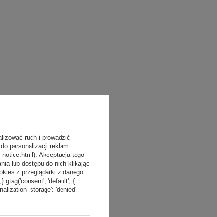
alizować ruch i prowadzić
do personalizacji reklam.
-notice.html). Akceptacja tego
a lub dostępu do nich klikając
kies z przeglądarki z danego
tag('consent', 'default', {
onalization_storage': 'denied'