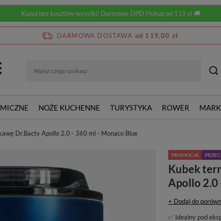
Kupuj bez kosztów wysyłki! Darmowe DPD Pickup od 119 zł 🚚
DARMOWA DOSTAWA
od 119,00 zł
RMICZNE
NOŻE KUCHENNE
TURYSTYKA
ROWER
MARK
kawę Dr.Bacty Apollo 2.0 - 360 ml - Monaco Blue
PROMOCJA
PRZE
Kubek ter
Apollo 2.0
+ Dodaj do porówn
✅ Idealny pod eks