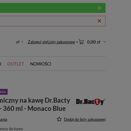
zł
Zaloguj się
Listy zakupowe
0,00 zł
I
OUTLET
NOWOŚCI
CENA
miczny na kawę Dr.Bacty
 - 360 ml - Monaco Blue
ania
Dodaj do listy zakupowej
presy do kawy