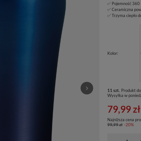
✅ Pojemność 360 
✅ Ceramiczna pow
✅ Trzyma ciepło d
Kolor
11 szt.
Produkt do
Wysyłka
w ponied
79,99 zł
Najniższa cena pr
99,99 zł
-20%