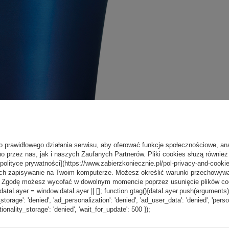
o prawidłowego działania serwisu, aby oferować funkcje społecznościowe, an
o przez nas, jak i naszych Zaufanych Partnerów. Pliki cookies służą również 
[polityce prywatności](https://www.zabierzkoniecznie.pl/pol-privacy-and-cookie
ch zapisywanie na Twoim komputerze. Możesz określić warunki przechowywani
”. Zgodę możesz wycofać w dowolnym momencie poprzez usunięcie plików coo
aLayer = window.dataLayer || []; function gtag(){dataLayer.push(arguments);} g
_storage': 'denied', 'ad_personalization': 'denied', 'ad_user_data': 'denied', 'pers
tionality_storage': 'denied', 'wait_for_update': 500 });