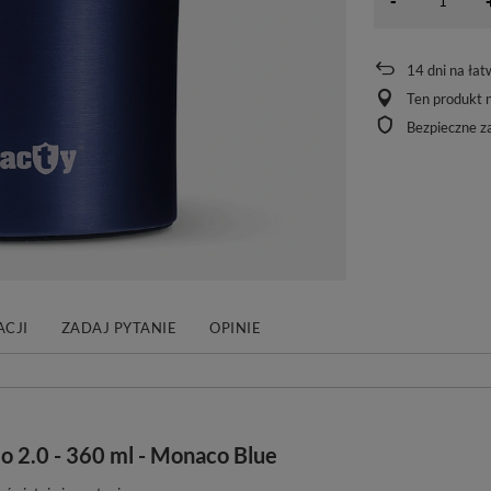
-
14
dni na łat
Ten produkt n
Bezpieczne z
CJI
ZADAJ PYTANIE
OPINIE
o 2.0 - 360 ml - Monaco Blue