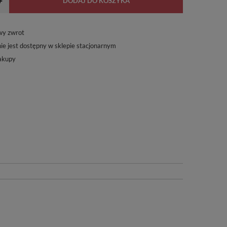
+
DODAJ DO KOSZYKA
wy zwrot
ie jest dostępny w sklepie stacjonarnym
akupy