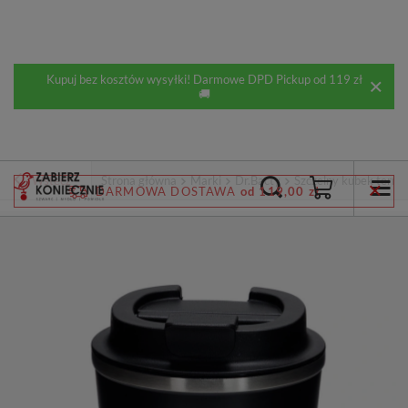
Kupuj bez kosztów wysyłki! Darmowe DPD Pickup od 119 zł
🚚
Wstecz
Strona główna
Marki
Dr.Bacty
Szczelny kubek termic
DARMOWA DOSTAWA
od 119,00 zł