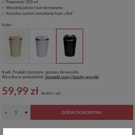
✅ Pojemność 300 ml
✅ Wysokiej jakości stal nierdzewna
✅ Szczelny system zamykania typu „click”
Kolor
4 szt.
Produkt dostępny i gotowy do wysyłki
Wysyłka
w poniedziałek
Sprawdź czasy i koszty wysyłki
59,99 zł
brutto
/
szt.
-
+
DODAJ DO KOSZYKA
14
dni na łatwy zwrot