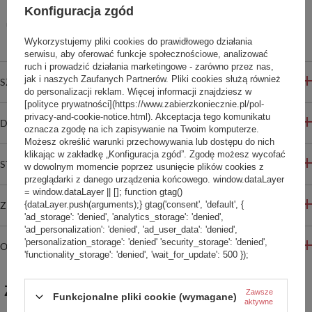
Konfiguracja zgód
Ten produkt nie jest dostępny w sklepie stacjonarnym
Bezpieczne zakupy
Wykorzystujemy pliki cookies do prawidłowego działania
serwisu, aby oferować funkcje społecznościowe, analizować
ruch i prowadzić działania marketingowe - zarówno przez nas,
jak i naszych Zaufanych Partnerów. Pliki cookies służą również
SZCZEGÓŁOWE INFORMACJE
do personalizacji reklam. Więcej informacji znajdziesz w
[polityce prywatności](https://www.zabierzkoniecznie.pl/pol-
privacy-and-cookie-notice.html). Akceptacja tego komunikatu
DO POBRANIA
oznacza zgodę na ich zapisywanie na Twoim komputerze.
Możesz określić warunki przechowywania lub dostępu do nich
klikając w zakładkę „Konfiguracja zgód”. Zgodę możesz wycofać
STREFA REKOMENDACJI
w dowolnym momencie poprzez usunięcie plików cookies z
przeglądarki z danego urządzenia końcowego. window.dataLayer
= window.dataLayer || []; function gtag()
{dataLayer.push(arguments);} gtag('consent', 'default', {
ZADAJ PYTANIE
'ad_storage': 'denied', 'analytics_storage': 'denied',
'ad_personalization': 'denied', 'ad_user_data': 'denied',
'personalization_storage': 'denied' 'security_storage': 'denied',
OPINIE
'functionality_storage': 'denied', 'wait_for_update': 500 });
ZABIERZ JESZCZE :)
Zawsze
Funkcjonalne pliki cookie (wymagane)
aktywne