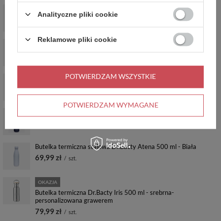
Butelka termiczna stalowa Dr.Bacty Atena 500 ml - Fluo Fuksja
Analityczne pliki cookie
69,99 zł
/
szt.
Reklamowe pliki cookie
Butelka termiczna stalowa Dr.Bacty Iris 500 ml - biała
69,99 zł
/
szt.
POTWIERDZAM WSZYSTKIE
Butelka termiczna stalowa Dr.Bacty Atena 500 ml - Biały mat
69,99 zł
/
szt.
POTWIERDZAM WYMAGANE
Butelka termiczna stalowa Dr.Bacty Atena 500 ml - Granatowa
69,99 zł
/
szt.
Butelka termiczna stalowa Dr.Bacty Atena 500 ml - Biała
69,99 zł
/
szt.
OKAZJA
Butelka termiczna Dr.Bacty Iris 500 ml - srebrna-
personalizowana grawerem
79,99 zł
/
szt.