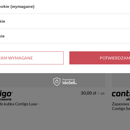
cookie (wymagane)
+ Dodaj do porównania
O NIEDOSTĘPNY
CHWILOW
kie
kie
ZAM WYMAGANE
POTWIERDZAM
30,00 zł
/
szt.
do kubka Contigo Luxe -
Zapasowa n
Contigo Sw