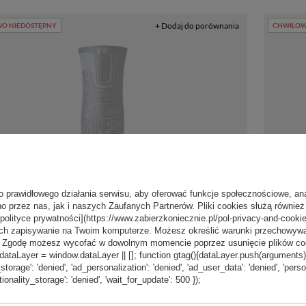
+ Dodaj do porównania
O NIEDOSTĘPNY
CHWILOW
o prawidłowego działania serwisu, aby oferować funkcje społecznościowe, an
o przez nas, jak i naszych Zaufanych Partnerów. Pliki cookies służą również 
139,99 zł
[polityce prywatności](https://www.zabierzkoniecznie.pl/pol-privacy-and-cookie
/
szt.
ch zapisywanie na Twoim komputerze. Możesz określić warunki przechowywani
Najniższa cena produktu w okresie
”. Zgodę możesz wycofać w dowolnym momencie poprzez usunięcie plików coo
30 dni przed wprowadzeniem
aLayer = window.dataLayer || []; function gtag(){dataLayer.push(arguments);} g
miczny Contigo West Loop
Kubek ter
obniżki:
139,99 zł
0%
- Electric - czarny
2.0 470 ml
_storage': 'denied', 'ad_personalization': 'denied', 'ad_user_data': 'denied', 'pers
Cena regularna:
169,99 zł
-18%
tionality_storage': 'denied', 'wait_for_update': 500 });