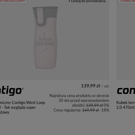
+ Dodaj do porównania
O NIEDOSTĘPNY
CHWILOW
139,99 zł
/
szt.
Najniższa cena produktu w okresie
30 dni przed wprowadzeniem
miczny Contigo West Loop
Kubek ter
obniżki:
139,99 zł
0%
 - Tak wygląda super
2.0 470ml 
Cena regularna:
169,99 zł
-18%
óżowy