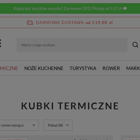
Kupuj bez kosztów wysyłki! Darmowe DPD Pickup od 119 zł 🚚
DARMOWA DOSTAWA
od 119,00 zł
RMICZNE
NOŻE KUCHENNE
TURYSTYKA
ROWER
MARK
KUBKI TERMICZNE
rtowanie
o cenie rosnąco
Zmień ilość wyświetlanych produktów
Pokaż 88