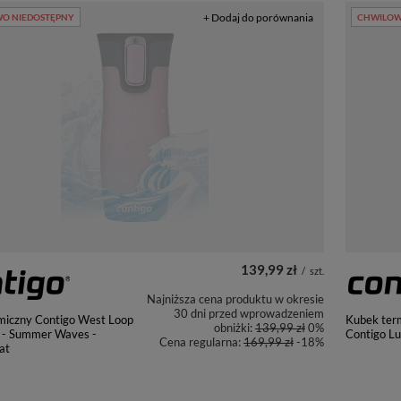
+ Dodaj do porównania
O NIEDOSTĘPNY
CHWILOW
139,99 zł
/
szt.
Najniższa cena produktu w okresie
30 dni przed wprowadzeniem
miczny Contigo West Loop
Kubek ter
obniżki:
139,99 zł
0%
 - Summer Waves -
Contigo Lu
Cena regularna:
169,99 zł
-18%
at