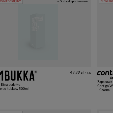
+ Dodaj do porównania
O NIEDOSTĘPNY
CHWILOW
49,99 zł
/
szt.
Zapasowa 
Etna pudełko
Contigo W
e do kubków 500ml
- Czarna