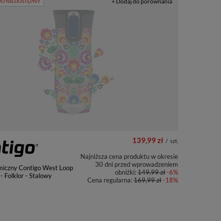
+ Dodaj do porównania
O NIEDOSTĘPNY
139,99 zł
/
szt.
Najniższa cena produktu w okresie
30 dni przed wprowadzeniem
miczny Contigo West Loop
obniżki:
149,99 zł
-6%
- Folklor - Stalowy
Cena regularna:
169,99 zł
-18%