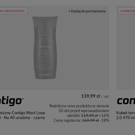
+ Dodaj do porównania
O NIEDOSTĘPNY
CHWILOW
139,99 zł
/
szt.
Najniższa cena produktu w okresie
30 dni przed wprowadzeniem
miczny Contigo West Loop
Kubek ter
obniżki:
119,99 zł
+16%
 - Na 40 urodziny - czarny
2.0 470 ml
Cena regularna:
169,99 zł
-18%