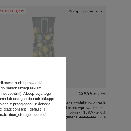
+ Dodaj do porównania
O NIEDOSTĘPNY
alizować ruch i prowadzić
do personalizacji reklam.
139,99 zł
-notice.html). Akceptacja tego
/
szt.
a lub dostępu do nich klikając
Najniższa cena produktu w okresie
kies z przeglądarki z danego
30 dni przed wprowadzeniem
tag('consent', 'default', {
miczny Contigo West Loop
obniżki:
139,99 zł
0%
 - Lemon - czarny
onalization_storage': 'denied'
Cena regularna:
169,99 zł
-18%