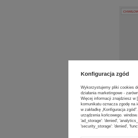
CHWILOW
Konfiguracja zgód
Wykorzystujemy pliki cookies d
działania marketingowe - zarówn
Więcej informacji znajdziesz w 
komunikatu oznacza zgodę na i
w zakładkę „Konfiguracja zgód
urządzenia końcowego. window.dat
Kubek ter
2.0 470 ml 
'ad_storage': 'denied', 'analytics
'security_storage': 'denied', 'func