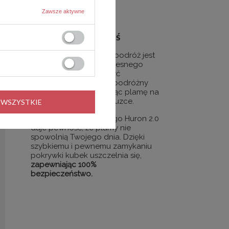
Zawsze aktywne
Pewny kompan,
gdziekolwiek jesteś
Zabieranie napojów w podróż jest
ważną częścią współczesnego
stylu życia, ale może być
frustrujące, gdy kubek podróżny
przecieka, pozostawiając plamę na
ulubionej koszuli lub bluzce.
 WSZYSTKIE
Kubek podróżny Contigo Huron 2.0
daje pewność, że plamy nie
spowolnią Twojego dnia. Dzięki
szybkiemu i pewnemu zamykaniu
pokrywki kubek uszczelnia się,
zapewniając 100%
bezpieczeństwo.