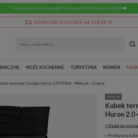
Kupuj bez kosztów wysyłki! Darmowe DPD Pickup od 119 zł 🚚
DARMOWA DOSTAWA
od 119,00 zł
RMICZNE
NOŻE KUCHENNE
TURYSTYKA
ROWER
MAR
iczny na kawę Contigo Huron 2.0 470ml - Meksyk - Czarny
OKAZJA
Kubek ter
Huron 2.0 
+ Dodaj do porów
✅Praktyczny kube