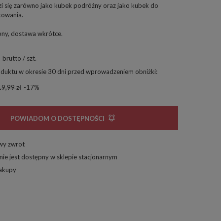
i się zarówno jako kubek podróżny oraz jako kubek do
kowania.
pny, dostawa wkrótce
brutto
/
szt.
oduktu w okresie 30 dni przed wprowadzeniem obniżki:
9,99 zł
-17%
POWIADOM O DOSTĘPNOŚCI
twy zwrot
nie jest dostępny w sklepie stacjonarnym
zakupy