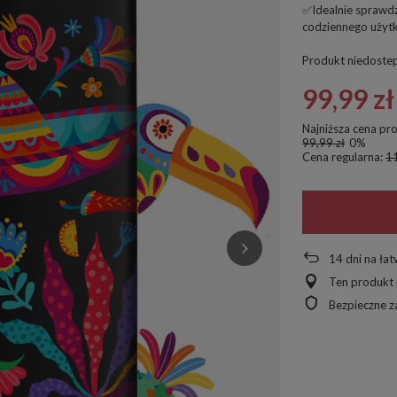
✅Idealnie sprawdz
codziennego użyt
Produkt niedoste
99,99 zł
Najniższa cena pr
99,99 zł
0%
Cena regularna:
11
14
dni na ła
Ten produkt 
Bezpieczne 