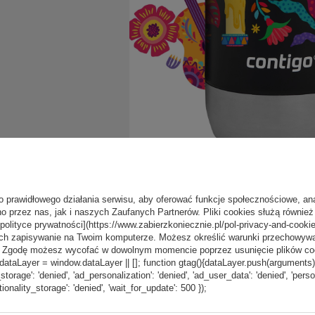
o prawidłowego działania serwisu, aby oferować funkcje społecznościowe, an
o przez nas, jak i naszych Zaufanych Partnerów. Pliki cookies służą również 
[polityce prywatności](https://www.zabierzkoniecznie.pl/pol-privacy-and-cookie
ch zapisywanie na Twoim komputerze. Możesz określić warunki przechowywani
”. Zgodę możesz wycofać w dowolnym momencie poprzez usunięcie plików coo
aLayer = window.dataLayer || []; function gtag(){dataLayer.push(arguments);} g
_storage': 'denied', 'ad_personalization': 'denied', 'ad_user_data': 'denied', 'pers
tionality_storage': 'denied', 'wait_for_update': 500 });