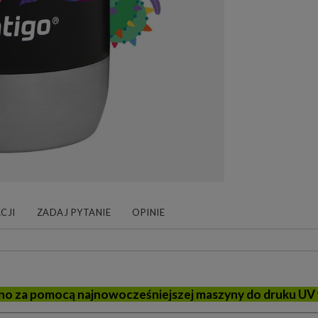
CJI
ZADAJ PYTANIE
OPINIE
o za pomocą najnowocześniejszej maszyny do druku UV 