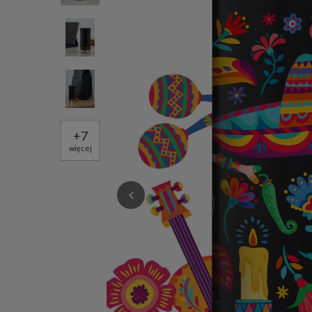
+
7
więcej