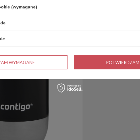
cookie (wymagane)
kie
kie
ZAM WYMAGANE
POTWIERDZAM