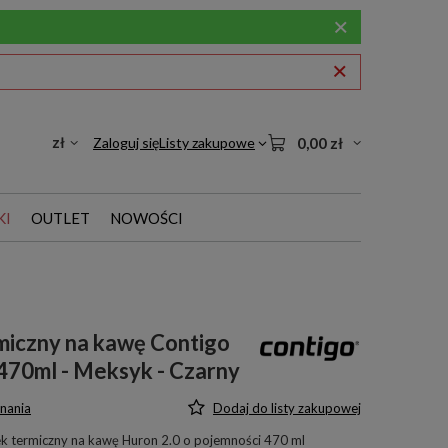
zł
Zaloguj się
Listy zakupowe
0,00 zł
KI
OUTLET
NOWOŚCI
miczny na kawę Contigo
470ml - Meksyk - Czarny
nania
Dodaj do listy zakupowej
k termiczny na kawę Huron 2.0 o pojemności 470 ml