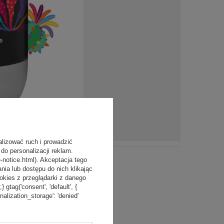
alizować ruch i prowadzić
do personalizacji reklam.
-notice.html). Akceptacja tego
a lub dostępu do nich klikając
kies z przeglądarki z danego
tag('consent', 'default', {
onalization_storage': 'denied'