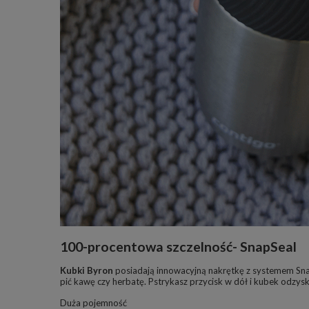
100-procentowa szczelność- SnapSeal
Kubki Byron
posiadają innowacyjną nakrętkę z systemem Snap
pić kawę czy herbatę. Pstrykasz przycisk w dół i kubek odzy
Duża pojemność