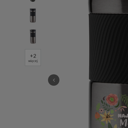
+
2
więcej