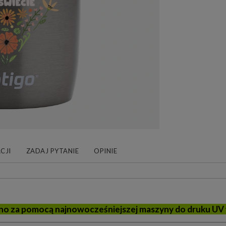
CJI
ZADAJ PYTANIE
OPINIE
o za pomocą najnowocześniejszej maszyny do druku UV 