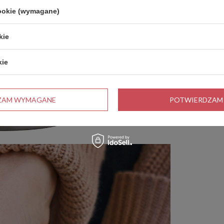
cookie (wymagane)
kie
kie
ZAM WYMAGANE
POTWIERDZAM