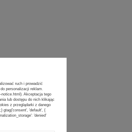
alizować ruch i prowadzić
do personalizacji reklam.
-notice.html). Akceptacja tego
a lub dostępu do nich klikając
kies z przeglądarki z danego
tag('consent', 'default', {
onalization_storage': 'denied'