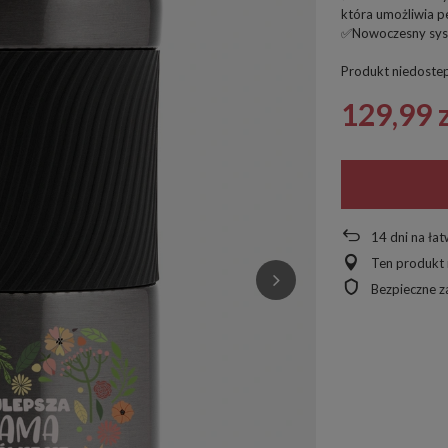
która umożliwia 
✅Nowoczesny syst
Produkt niedoste
129,99 
14
dni na ła
Ten produkt 
Bezpieczne 