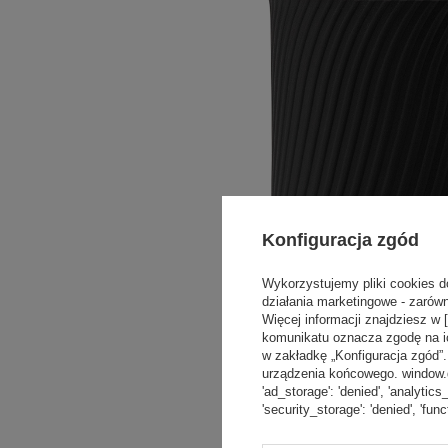
Konfiguracja zgód
Wykorzystujemy pliki cookies d
działania marketingowe - zarówn
Więcej informacji znajdziesz w 
komunikatu oznacza zgodę na i
w zakładkę „Konfiguracja zgód
urządzenia końcowego. window.dat
'ad_storage': 'denied', 'analytics
'security_storage': 'denied', 'func