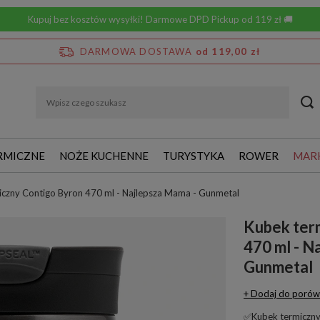
Kupuj bez kosztów wysyłki! Darmowe DPD Pickup od 119 zł 🚚
DARMOWA DOSTAWA
od 119,00 zł
RMICZNE
NOŻE KUCHENNE
TURYSTYKA
ROWER
MAR
iczny Contigo Byron 470 ml - Najlepsza Mama - Gunmetal
Kubek ter
470 ml - N
Gunmetal
+ Dodaj do porów
✅Kubek termiczny 