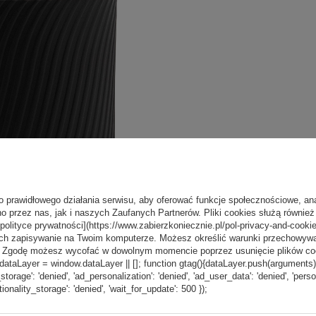
o prawidłowego działania serwisu, aby oferować funkcje społecznościowe, an
o przez nas, jak i naszych Zaufanych Partnerów. Pliki cookies służą również 
[polityce prywatności](https://www.zabierzkoniecznie.pl/pol-privacy-and-cookie
ch zapisywanie na Twoim komputerze. Możesz określić warunki przechowywani
”. Zgodę możesz wycofać w dowolnym momencie poprzez usunięcie plików coo
aLayer = window.dataLayer || []; function gtag(){dataLayer.push(arguments);} g
_storage': 'denied', 'ad_personalization': 'denied', 'ad_user_data': 'denied', 'pers
tionality_storage': 'denied', 'wait_for_update': 500 });