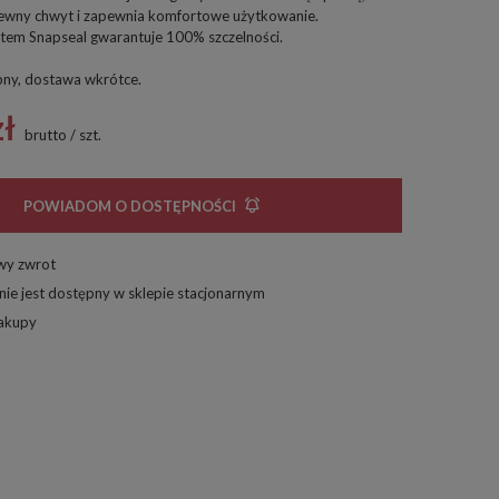
pewny chwyt i zapewnia komfortowe użytkowanie.
em Snapseal gwarantuje 100% szczelności.
pny, dostawa wkrótce
zł
brutto
/
szt.
POWIADOM O DOSTĘPNOŚCI
twy zwrot
nie jest dostępny w sklepie stacjonarnym
zakupy