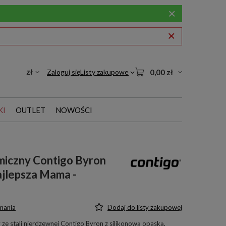
zł
Zaloguj się
Listy zakupowe
0,00 zł
KI
OUTLET
NOWOŚCI
miczny Contigo Byron
ajlepsza Mama -
nania
Dodaj do listy zakupowej
ze stali nierdzewnej Contigo Byron z silikonową opaską,