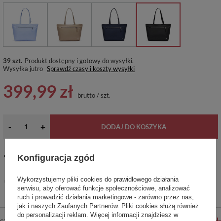
39 szt.
Produkt dostępny i gotowy do wysyłki
Wysyłka
jutro
Sprawdź czasy i koszty wysyłki
399,99 zł
brutto
/
szt.
-
+
DODAJ DO KOSZYKA
Konfiguracja zgód
14
dni na łatwy zwrot
Ten produkt nie jest dostępny w sklepie stacjonarnym
Wykorzystujemy pliki cookies do prawidłowego działania
Bezpieczne zakupy
serwisu, aby oferować funkcje społecznościowe, analizować
ruch i prowadzić działania marketingowe - zarówno przez nas,
jak i naszych Zaufanych Partnerów. Pliki cookies służą również
do personalizacji reklam. Więcej informacji znajdziesz w