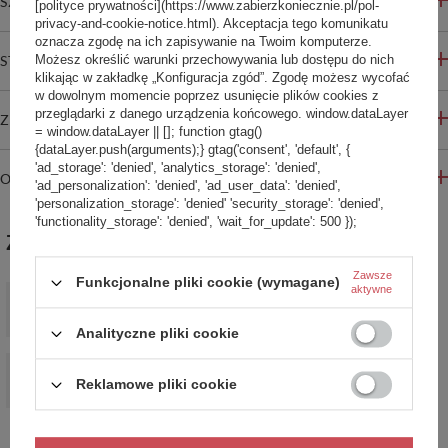
SZCZEGÓŁOWE INFORMACJE
[polityce prywatności](https://www.zabierzkoniecznie.pl/pol-
privacy-and-cookie-notice.html). Akceptacja tego komunikatu
oznacza zgodę na ich zapisywanie na Twoim komputerze.
STREFA REKOMENDACJI
Możesz określić warunki przechowywania lub dostępu do nich
klikając w zakładkę „Konfiguracja zgód”. Zgodę możesz wycofać
w dowolnym momencie poprzez usunięcie plików cookies z
przeglądarki z danego urządzenia końcowego. window.dataLayer
ZADAJ PYTANIE
= window.dataLayer || []; function gtag()
{dataLayer.push(arguments);} gtag('consent', 'default', {
'ad_storage': 'denied', 'analytics_storage': 'denied',
OPINIE
'ad_personalization': 'denied', 'ad_user_data': 'denied',
'personalization_storage': 'denied' 'security_storage': 'denied',
'functionality_storage': 'denied', 'wait_for_update': 500 });
ZABIERZ JESZCZE :)
Zawsze
Funkcjonalne pliki cookie (wymagane)
Rozkładana torebka damska antykradzieżowa Pacsafe Go -
aktywne
Lawendowa
349,99 zł
/
szt.
Analityczne pliki cookie
OKAZJA
Plecak damski antykradzieżowy Pacsafe Citysafe CX Econyl -
Reklamowe pliki cookie
różowy
500,00 zł
/
szt.