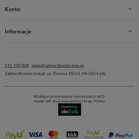
Konto
Informacje
515 100 008
sklep@zabierzkoniecznie.pl
ZabierzKoniecznie.pl
,
ul. Żniwna 10/14
,
94-250
Łódź
W sklepie prezentujemy ceny brutto (z VAT).
Stawki VAT dla konsumentów z kraju:
Polska
.