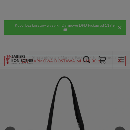
Kupuj bez kosztów wysyłki! Darmowe DPD Pickup od 119 zł
🚚
Wstecz
Strona główna
Marki
Pacsafe
Torba damska antykra
DARMOWA DOSTAWA
od 119,00 zł