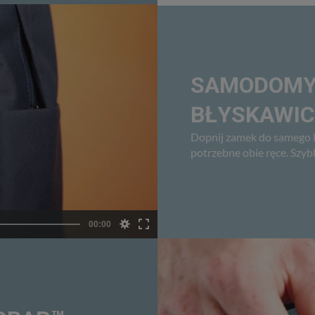
SAMODOMYK
BŁYSKAWI
Dopnij zamek do samego ko
potrzebne obie ręce. Szy