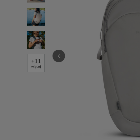
+
11
więcej