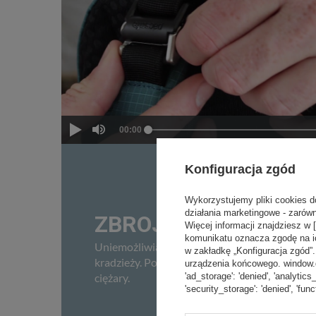
Konfiguracja zgód
Wykorzystujemy pliki cookies d
działania marketingowe - zarówn
ZBROJONE STALOWĄ 
Więcej informacji znajdziesz w 
komunikatu oznacza zgodę na i
Uniemożliwiają kradzież polegającą na ich przec
w zakładkę „Konfiguracja zgód
kradzieży. Ponadto pozwalają bezpiecznie prz
urządzenia końcowego. window.dat
'ad_storage': 'denied', 'analytics
ciężary.
'security_storage': 'denied', 'func