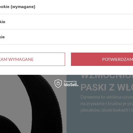
cookie (wymagane)
kie
kie
ZAM WYMAGANE
POTWIERDZAM
WZMOCNION
PASKI Z W
Dyneema to włókna używa
na zrywanie i trudno je pr
plecaków, biodrówkach i t