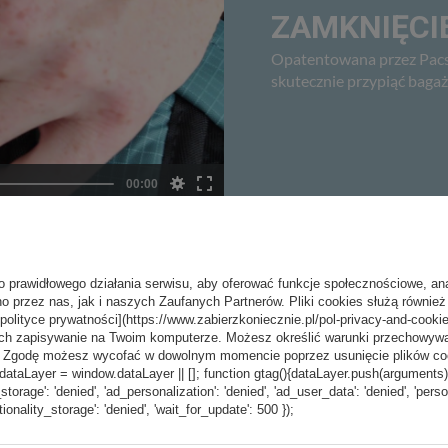
ZAMKNIĘCIE
Opatentowana przez Pacs
skutecznie przypiąć bagaż
o prawidłowego działania serwisu, aby oferować funkcje społecznościowe, an
o przez nas, jak i naszych Zaufanych Partnerów. Pliki cookies służą również 
LINKĄ PASKI
[polityce prywatności](https://www.zabierzkoniecznie.pl/pol-privacy-and-cookie
ch zapisywanie na Twoim komputerze. Możesz określić warunki przechowywani
ięciu i ucieczce z miejsca
”. Zgodę możesz wycofać w dowolnym momencie poprzez usunięcie plików coo
enosić w torbie większe
aLayer = window.dataLayer || []; function gtag(){dataLayer.push(arguments);} g
_storage': 'denied', 'ad_personalization': 'denied', 'ad_user_data': 'denied', 'pers
tionality_storage': 'denied', 'wait_for_update': 500 });