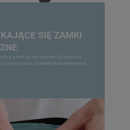
AJĄCE SIĘ ZAMKI
CZNE
ńca, a sam się nie rozsunie. Do otwarcia
bki i łatwy sposób przeciwko kieszonkowcom.