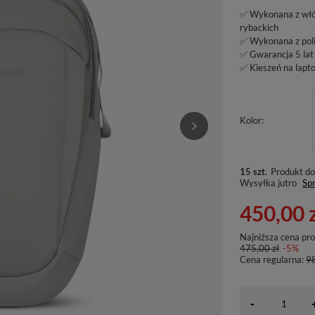
✅ Wykonana z włó
rybackich
✅ Wykonana z poli
✅ Gwarancja 5 lat
✅ Kieszeń na lapt
Kolor
15 szt.
Produkt do
Wysyłka
jutro
Spr
450,00 
Najniższa cena pr
475,00 zł
-5%
Cena regularna:
98
-