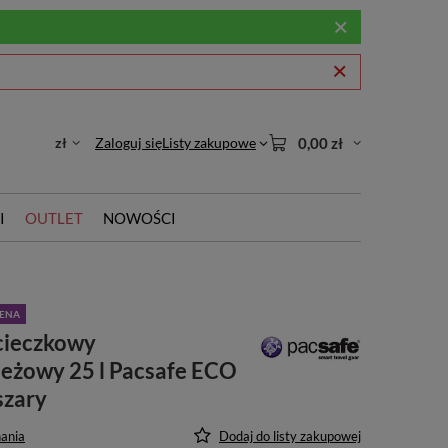
zł
Zaloguj się
Listy zakupowe
0,00 zł
I
OUTLET
NOWOŚCI
CENA
cieczkowy
ieżowy 25 l Pacsafe ECO
szary
ania
Dodaj do listy zakupowej