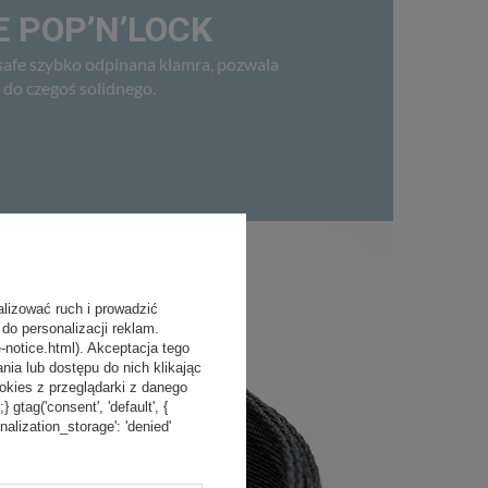
 POP’N’LOCK
afe szybko odpinana klamra, pozwala
 do czegoś solidnego.
alizować ruch i prowadzić
do personalizacji reklam.
-notice.html). Akceptacja tego
a lub dostępu do nich klikając
kies z przeglądarki z danego
tag('consent', 'default', {
onalization_storage': 'denied'