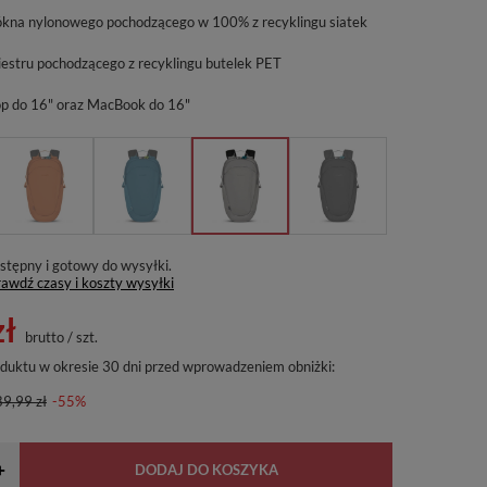
kna nylonowego pochodzącego w 100% z recyklingu siatek
estru pochodzącego z recyklingu butelek PET
op do 16" oraz MacBook do 16"
stępny i gotowy do wysyłki
awdź czasy i koszty wysyłki
zł
brutto
/
szt.
oduktu w okresie 30 dni przed wprowadzeniem obniżki:
9,99 zł
-55%
+
DODAJ DO KOSZYKA