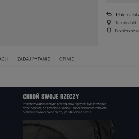
14
dni na łat
Ten produkt n
Bezpieczne z
CJI
ZADAJ PYTANIE
OPINIE