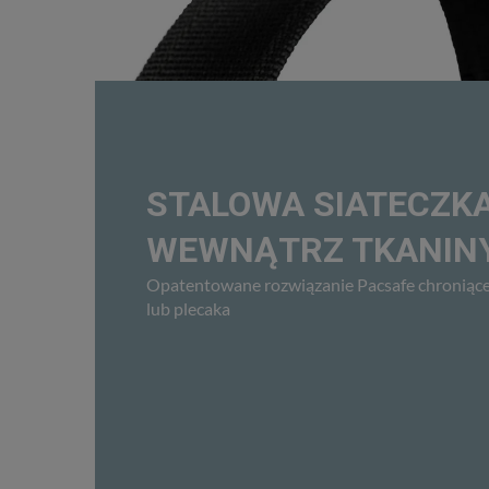
STALOWA SIATECZK
WEWNĄTRZ TKANIN
Opatentowane rozwiązanie Pacsafe chroniące
lub plecaka