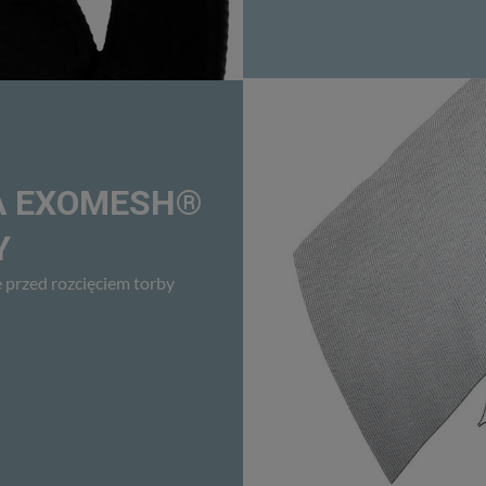
A EXOMESH®
Y
 przed rozcięciem torby