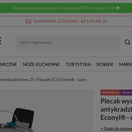
Kupuj bez kosztów wysyłki! Darmowe DPD Pickup od 119 zł 🚚
DARMOWA DOSTAWA
od 119,00 zł
RMICZNE
NOŻE KUCHENNE
TURYSTYKA
ROWER
MARK
antykradzieżowy 25 l Pacsafe ECO Econyl® - szary
PROMOCJA
PRZE
Plecak wy
antykradz
Econyl® - 
+ Dodaj do porówn