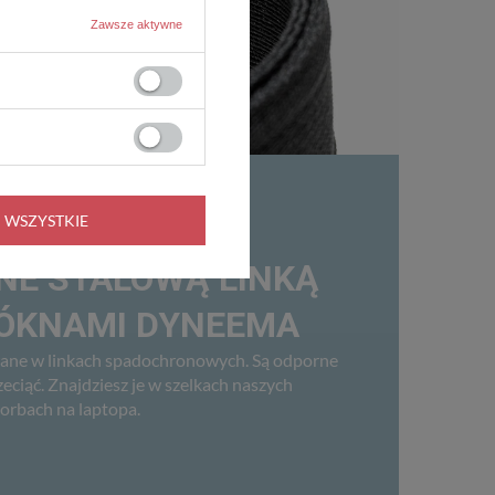
Zawsze aktywne
 WSZYSTKIE
E STALOWĄ LINKĄ
ŁÓKNAMI DYNEEMA
ne w linkach spadochronowych. Są odporne
zeciąć. Znajdziesz je w szelkach naszych
orbach na laptopa.