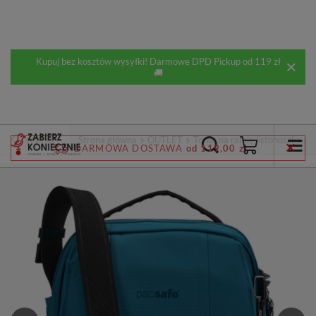
Kupuj bez kosztów wysyłki! Darmowe DPD Pickup od 119 zł
🚚
Wstecz
Strona główna
OUTLET
Torba na ramię listonoszka a
DARMOWA DOSTAWA
od 119,00 zł