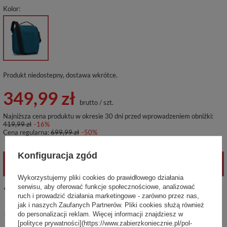
Kolor
Produkt niedostepny, dostawa wkrótce
349,99 zł
brutto
/
szt.
Najniższa cena produktu w okresie 30 dni przed wprowadzeniem obniżki:
419,99 zł
-16%
Cena regularna:
699,99 zł
-50%
Konfiguracja zgód
POWIADOM O DOSTĘPNOŚCI
Wykorzystujemy pliki cookies do prawidłowego działania
serwisu, aby oferować funkcje społecznościowe, analizować
14
dni na łatwy zwrot
ruch i prowadzić działania marketingowe - zarówno przez nas,
Ten produkt nie jest dostępny w sklepie stacjonarnym
jak i naszych Zaufanych Partnerów. Pliki cookies służą również
do personalizacji reklam. Więcej informacji znajdziesz w
Bezpieczne zakupy
[polityce prywatności](https://www.zabierzkoniecznie.pl/pol-