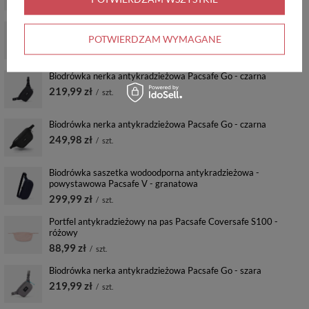
469,99 zł
/
szt.
Biodrówka saszetka wodoodporna antykradzieżowa Pacsafe V -
beżowa
POTWIERDZAM WYMAGANE
469,99 zł
/
szt.
Biodrówka nerka antykradzieżowa Pacsafe Go - czarna
219,99 zł
/
szt.
Biodrówka nerka antykradzieżowa Pacsafe Go - czarna
249,98 zł
/
szt.
Biodrówka saszetka wodoodporna antykradzieżowa -
powystawowa Pacsafe V - granatowa
299,99 zł
/
szt.
Portfel antykradzieżowy na pas Pacsafe Coversafe S100 -
różowy
88,99 zł
/
szt.
Biodrówka nerka antykradzieżowa Pacsafe Go - szara
219,99 zł
/
szt.