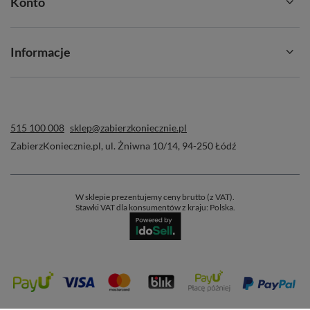
Konto
Informacje
515 100 008
sklep@zabierzkoniecznie.pl
ZabierzKoniecznie.pl
,
ul. Żniwna 10/14
,
94-250
Łódź
W sklepie prezentujemy ceny brutto (z VAT).
Stawki VAT dla konsumentów z kraju:
Polska
.