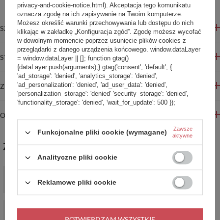
privacy-and-cookie-notice.html). Akceptacja tego komunikatu
oznacza zgodę na ich zapisywanie na Twoim komputerze.
Możesz określić warunki przechowywania lub dostępu do nich
SZCZEGÓŁOWE INFORMACJE
klikając w zakładkę „Konfiguracja zgód”. Zgodę możesz wycofać
w dowolnym momencie poprzez usunięcie plików cookies z
przeglądarki z danego urządzenia końcowego. window.dataLayer
STREFA REKOMENDACJI
= window.dataLayer || []; function gtag()
{dataLayer.push(arguments);} gtag('consent', 'default', {
'ad_storage': 'denied', 'analytics_storage': 'denied',
'ad_personalization': 'denied', 'ad_user_data': 'denied',
ZADAJ PYTANIE
'personalization_storage': 'denied' 'security_storage': 'denied',
'functionality_storage': 'denied', 'wait_for_update': 500 });
OPINIE
Zawsze
Funkcjonalne pliki cookie (wymagane)
aktywne
ZABIERZ JESZCZE :)
Analityczne pliki cookie
Biodrówka nerka antykradzieżowa Pacsafe Go - niebieski
219,99 zł
/
szt.
Reklamowe pliki cookie
Biodrówka saszetka wodoodporna antykradzieżowa Pacsafe V -
szara
POTWIERDZAM WSZYSTKIE