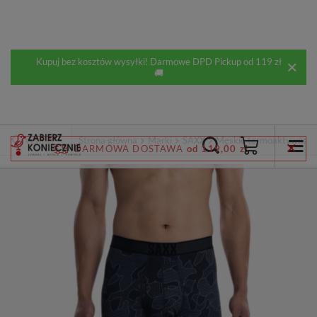
Kupuj bez kosztów wysyłki! Darmowe DPD Pickup od 119 zł
🚚
Wstecz
Strona główna
Marki
SAXX
Męskie termoaktywne l
DARMOWA DOSTAWA
od 119,00 zł