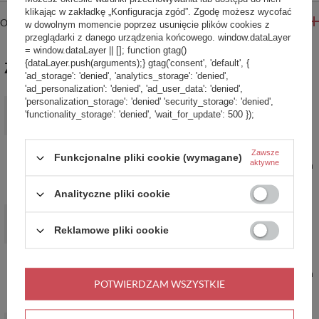
klikając w zakładkę „Konfiguracja zgód”. Zgodę możesz wycofać
OPINIE
w dowolnym momencie poprzez usunięcie plików cookies z
przeglądarki z danego urządzenia końcowego. window.dataLayer
= window.dataLayer || []; function gtag()
{dataLayer.push(arguments);} gtag('consent', 'default', {
ZABIERZ JESZCZE :)
'ad_storage': 'denied', 'analytics_storage': 'denied',
'ad_personalization': 'denied', 'ad_user_data': 'denied',
'personalization_storage': 'denied' 'security_storage': 'denied',
PROMOCJA
'functionality_storage': 'denied', 'wait_for_update': 500 });
Bokserki męskie sportowe SAXX VOLT Boxer Brief kanadyjski
lager – czarne
19,99 zł
/
szt.
Zawsze
Funkcjonalne pliki cookie (wymagane)
aktywne
Najniższa cena produktu w okresie 30 dni przed wprowadzeniem
obniżki:
29,99 zł
-33%
Cena regularna:
169,99 zł
-88%
Analityczne pliki cookie
PROMOCJA
Bokserki męskie SAXX DAYTRIPPER Boxer Brief Fly Rekiny -
Reklamowe pliki cookie
granatowe
29,00 zł
/
szt.
Najniższa cena produktu w okresie 30 dni przed wprowadzeniem
POTWIERDZAM WSZYSTKIE
obniżki:
59,99 zł
-51%
Cena regularna:
129,99 zł
-78%