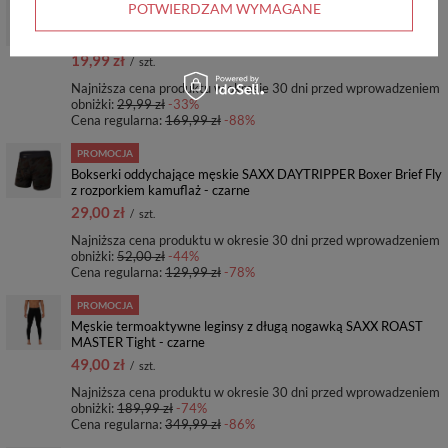
PROMOCJA
POTWIERDZAM WYMAGANE
Bokserki męskie sportowe SAXX VOLT Boxer Brief piwne
sześciopaki – niebieskie
19,99 zł
/
szt.
Najniższa cena produktu w okresie 30 dni przed wprowadzeniem
obniżki:
29,99 zł
-33%
Cena regularna:
169,99 zł
-88%
PROMOCJA
Bokserki oddychające męskie SAXX DAYTRIPPER Boxer Brief Fly
z rozporkiem kamuflaż - czarne
29,00 zł
/
szt.
Najniższa cena produktu w okresie 30 dni przed wprowadzeniem
obniżki:
52,00 zł
-44%
Cena regularna:
129,99 zł
-78%
PROMOCJA
Męskie termoaktywne leginsy z długą nogawką SAXX ROAST
MASTER Tight - czarne
49,00 zł
/
szt.
Najniższa cena produktu w okresie 30 dni przed wprowadzeniem
obniżki:
189,99 zł
-74%
Cena regularna:
349,99 zł
-86%