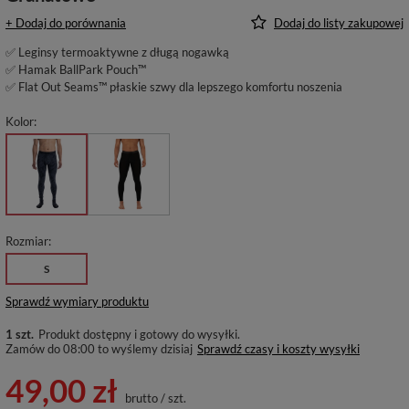
+ Dodaj do porównania
Dodaj do listy zakupowej
✅ Leginsy termoaktywne z długą nogawką
✅ Hamak BallPark Pouch™
✅ Flat Out Seams™ płaskie szwy dla lepszego komfortu noszenia
Kolor
Rozmiar
S
Sprawdź wymiary produktu
1 szt.
Produkt dostępny i gotowy do wysyłki
Zamów do
08:00 to wyślemy dzisiaj
Sprawdź czasy i koszty wysyłki
49,00 zł
brutto
/
szt.