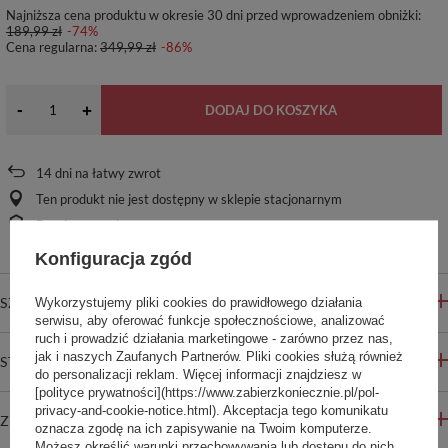
Najniższa cena produktu w okresie 30 dni przed wprowadzeniem obniżki:
189,99 zł
-74%
Cena regularna:
349,99 zł
-86%
-
+
DODAJ DO KOSZYKA
14
dni na łatwy zwrot
Ten produkt nie jest dostępny w sklepie stacjonarnym
Bezpieczne zakupy
Konfiguracja zgód
SZCZEGÓŁOWE INFORMACJE
Wykorzystujemy pliki cookies do prawidłowego działania
serwisu, aby oferować funkcje społecznościowe, analizować
ruch i prowadzić działania marketingowe - zarówno przez nas,
jak i naszych Zaufanych Partnerów. Pliki cookies służą również
STREFA REKOMENDACJI
do personalizacji reklam. Więcej informacji znajdziesz w
[polityce prywatności](https://www.zabierzkoniecznie.pl/pol-
privacy-and-cookie-notice.html). Akceptacja tego komunikatu
ZADAJ PYTANIE
oznacza zgodę na ich zapisywanie na Twoim komputerze.
Możesz określić warunki przechowywania lub dostępu do nich