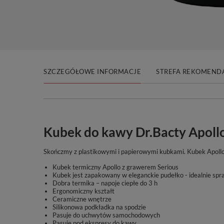
SZCZEGÓŁOWE INFORMACJE
STREFA REKOMENDA
Kubek do kawy Dr.Bacty Apollo 
Skończmy z plastikowymi i papierowymi kubkami. Kubek Apollo 
Kubek termiczny Apollo z grawerem Serious
Kubek jest zapakowany w eleganckie pudełko - idealnie spra
Dobra termika – napoje ciepłe do 3 h
Ergonomiczny kształt
Ceramiczne wnętrze
Silikonowa podkładka na spodzie
Pasuje do uchwytów samochodowych
Pasuje pod ekspresy do kawy