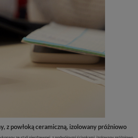
ny, z powłoką ceramiczną, izolowany próżniowo
ykonany ze stali nierdzewnej, z podwójnymi ściankami, izolowany próżniowo.