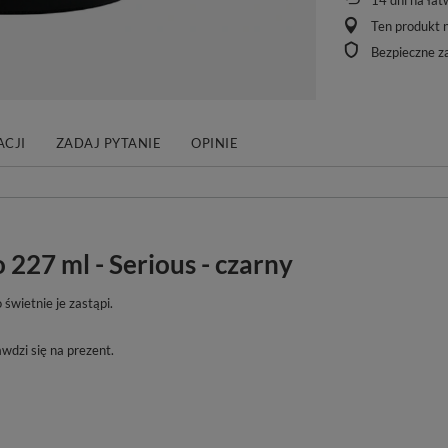
14
dni na łat
Ten produkt n
Bezpieczne z
CJI
ZADAJ PYTANIE
OPINIE
227 ml - Serious - czarny
świetnie je zastąpi.
wdzi się na prezent.