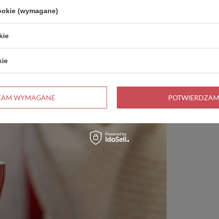
cookie (wymagane)
kie
kie
ZAM WYMAGANE
POTWIERDZAM