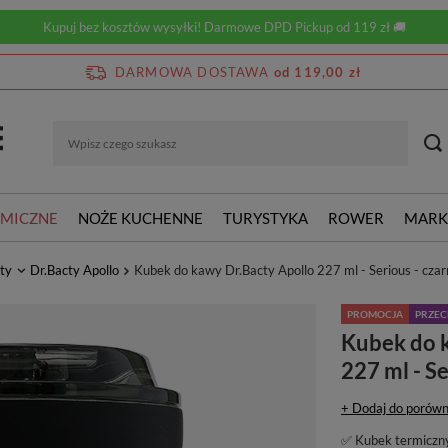
Kupuj bez kosztów wysyłki! Darmowe DPD Pickup od 119 zł 🚚
DARMOWA DOSTAWA
od 119,00 zł
RMICZNE
NOŻE KUCHENNE
TURYSTYKA
ROWER
MARK
ty
Dr.Bacty Apollo
Kubek do kawy Dr.Bacty Apollo 227 ml - Serious - cza
PROMOCJA
PRZE
Kubek do 
227 ml - Se
+ Dodaj do porówn
✅ Kubek termiczn