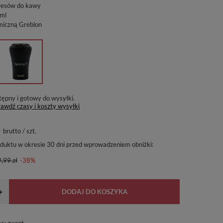
presów do kawy
ml
miczną Greblon
tępny i gotowy do wysyłki
awdź czasy i koszty wysyłki
brutto
/
szt.
oduktu w okresie 30 dni przed wprowadzeniem obniżki:
,99 zł
-38%
+
DODAJ DO KOSZYKA