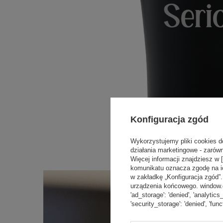
Konfiguracja zgód
Wykorzystujemy pliki cookies d
działania marketingowe - zarówn
Więcej informacji znajdziesz w 
komunikatu oznacza zgodę na i
w zakładkę „Konfiguracja zgód
urządzenia końcowego. window.dat
'ad_storage': 'denied', 'analytics
'security_storage': 'denied', 'func