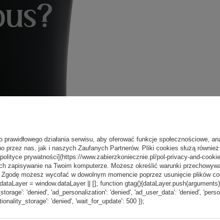
o prawidłowego działania serwisu, aby oferować funkcje społecznościowe, an
o przez nas, jak i naszych Zaufanych Partnerów. Pliki cookies służą również 
[polityce prywatności](https://www.zabierzkoniecznie.pl/pol-privacy-and-cookie
ch zapisywanie na Twoim komputerze. Możesz określić warunki przechowywani
”. Zgodę możesz wycofać w dowolnym momencie poprzez usunięcie plików coo
aLayer = window.dataLayer || []; function gtag(){dataLayer.push(arguments);} g
_storage': 'denied', 'ad_personalization': 'denied', 'ad_user_data': 'denied', 'pers
tionality_storage': 'denied', 'wait_for_update': 500 });