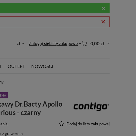
zł
Zaloguj się
Listy zakupowe
0,00 zł
I
OUTLET
NOWOŚCI
rny
CENA
kawy Dr.Bacty Apollo
rious - czarny
ania
Dodaj do listy zakupowej
y z grawerem