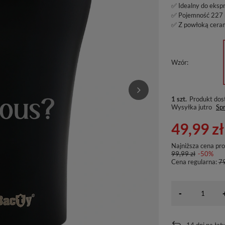
✅ Idealny do eks
✅ Pojemność 227 
✅ Z powłoką cera
Wzór
1 szt.
Produkt dos
Wysyłka
jutro
Spr
49,99 zł
Najniższa cena pr
99,99 zł
-50%
Cena regularna:
79
-