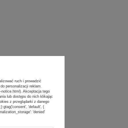
alizować ruch i prowadzić
do personalizacji reklam.
-notice.html). Akceptacja tego
a lub dostępu do nich klikając
kies z przeglądarki z danego
tag('consent', 'default', {
onalization_storage': 'denied'