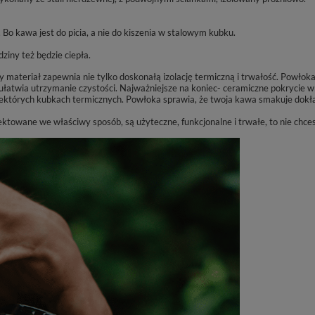
 Bo kawa jest do picia, a nie do kiszenia w stalowym kubku.
dziny też będzie ciepła.
ateriał zapewnia nie tylko doskonałą izolację termiczną i trwałość. Powłoka j
łatwia utrzymanie czystości. Najważniejsze na koniec- ceramiczne pokrycie w
ektórych kubkach termicznych. Powłoka sprawia, że twoja kawa smakuje dokładn
towane we właściwy sposób, są użyteczne, funkcjonalne i trwałe, to nie chcesz