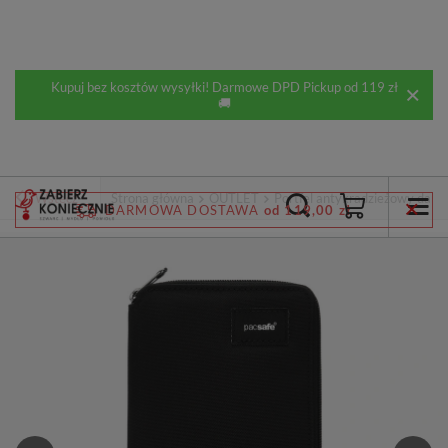
Kupuj bez kosztów wysyłki! Darmowe DPD Pickup od 119 zł
🚚
Wstecz
Strona główna
OUTLET
Portfel antykradzieżowy dams
DARMOWA DOSTAWA
od 119,00 zł