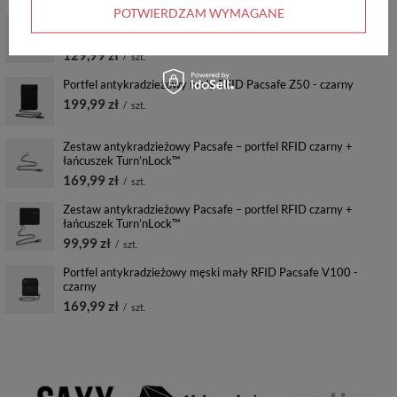
POTWIERDZAM WYMAGANE
Zestaw antykradzieżowy Pacsafe – portfel RFID + pasek
Dyneema
129,99 zł
/
szt.
Portfel antykradzieżowy mały RFID Pacsafe Z50 - czarny
199,99 zł
/
szt.
Zestaw antykradzieżowy Pacsafe – portfel RFID czarny +
łańcuszek Turn’nLock™
169,99 zł
/
szt.
Zestaw antykradzieżowy Pacsafe – portfel RFID czarny +
łańcuszek Turn’nLock™
99,99 zł
/
szt.
Portfel antykradzieżowy męski mały RFID Pacsafe V100 -
czarny
169,99 zł
/
szt.