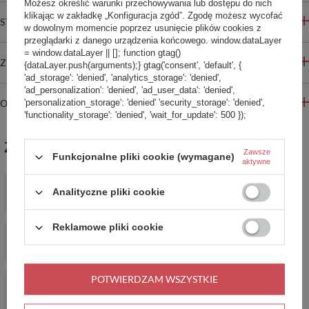
Możesz określić warunki przechowywania lub dostępu do nich
klikając w zakładkę „Konfiguracja zgód”. Zgodę możesz wycofać
STREFA REKOMENDACJI
w dowolnym momencie poprzez usunięcie plików cookies z
przeglądarki z danego urządzenia końcowego. window.dataLayer
= window.dataLayer || []; function gtag()
ZADAJ PYTANIE
{dataLayer.push(arguments);} gtag('consent', 'default', {
'ad_storage': 'denied', 'analytics_storage': 'denied',
'ad_personalization': 'denied', 'ad_user_data': 'denied',
OPINIE
'personalization_storage': 'denied' 'security_storage': 'denied',
'functionality_storage': 'denied', 'wait_for_update': 500 });
ZABIERZ JESZCZE :)
Zawsze
Funkcjonalne pliki cookie (wymagane)
aktywne
Portfel mały RFID Pacsafe - brązowy
Analityczne pliki cookie
86,99 zł
/
szt.
Reklamowe pliki cookie
Portfel antykradzieżowy męski mały RFID Pacsafe - szary
207,99 zł
/
szt.
Portfel antykradzieżowy męski duży RFID Pacsafe - czarny -
POTWIERDZAM WSZYSTKIE
powystawowy
299,99 zł
/
szt.