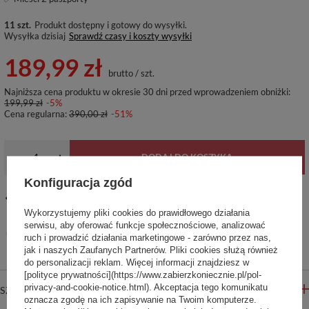
11 szt.
Produkt dostępny i gotowy do wysyłki
Wysyłka
dzisiaj
Sprawdź czasy i koszty wysyłki
189,99 zł
brutto
/
szt.
Najniższa cena produktu w okresie 30 dni przed wprowadzeniem obniżki:
199,99 zł
-5%
Cena regularna:
390,00 zł
-51%
-
+
DODAJ DO KOSZYKA
Konfiguracja zgód
14
dni na łatwy zwrot
Wykorzystujemy pliki cookies do prawidłowego działania
Ten produkt nie jest dostępny w sklepie stacjonarnym
serwisu, aby oferować funkcje społecznościowe, analizować
Bezpieczne zakupy
ruch i prowadzić działania marketingowe - zarówno przez nas,
jak i naszych Zaufanych Partnerów. Pliki cookies służą również
do personalizacji reklam. Więcej informacji znajdziesz w
[polityce prywatności](https://www.zabierzkoniecznie.pl/pol-
privacy-and-cookie-notice.html). Akceptacja tego komunikatu
SZCZEGÓŁOWE INFORMACJE
oznacza zgodę na ich zapisywanie na Twoim komputerze.