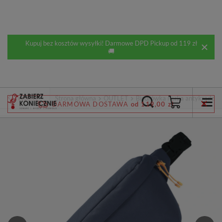
Kupuj bez kosztów wysyłki! Darmowe DPD Pickup od 119 zł
🚚
Wstecz
Strona główna
OUTLET
Biodrówka nerka antykradzie
DARMOWA DOSTAWA
od 119,00 zł