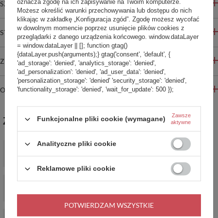
oznacza zgodę na ich zapisywanie na Twoim komputerze.
SZCZEGÓŁOWE INFORMACJE
Możesz określić warunki przechowywania lub dostępu do nich
klikając w zakładkę „Konfiguracja zgód”. Zgodę możesz wycofać
w dowolnym momencie poprzez usunięcie plików cookies z
STREFA REKOMENDACJI
przeglądarki z danego urządzenia końcowego. window.dataLayer
= window.dataLayer || []; function gtag()
{dataLayer.push(arguments);} gtag('consent', 'default', {
ZADAJ PYTANIE
'ad_storage': 'denied', 'analytics_storage': 'denied',
'ad_personalization': 'denied', 'ad_user_data': 'denied',
'personalization_storage': 'denied' 'security_storage': 'denied',
OPINIE
'functionality_storage': 'denied', 'wait_for_update': 500 });
Zawsze
ZABIERZ JESZCZE :)
Funkcjonalne pliki cookie (wymagane)
aktywne
Analityczne pliki cookie
Torba mała na ramię listonoszka antykradzieżowa Pacsafe
Metrosafe X - ciemnoszara
375,99 zł
/
szt.
Reklamowe pliki cookie
Biodrówka nerka antykradzieżowa Pacsafe Go - miętowy
195,99 zł
/
szt.
POTWIERDZAM WSZYSTKIE
Torebka miejska na ramię antykradzieżowa Pacsafe Go -