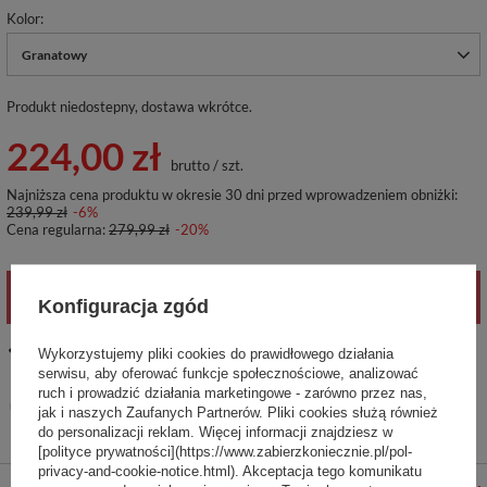
Kolor
Granatowy
Produkt niedostepny, dostawa wkrótce
224,00 zł
brutto
/
szt.
Najniższa cena produktu w okresie 30 dni przed wprowadzeniem obniżki:
239,99 zł
-6%
Cena regularna:
279,99 zł
-20%
POWIADOM O DOSTĘPNOŚCI
Konfiguracja zgód
14
dni na łatwy zwrot
Wykorzystujemy pliki cookies do prawidłowego działania
serwisu, aby oferować funkcje społecznościowe, analizować
Ten produkt nie jest dostępny w sklepie stacjonarnym
ruch i prowadzić działania marketingowe - zarówno przez nas,
Bezpieczne zakupy
jak i naszych Zaufanych Partnerów. Pliki cookies służą również
do personalizacji reklam. Więcej informacji znajdziesz w
[polityce prywatności](https://www.zabierzkoniecznie.pl/pol-
privacy-and-cookie-notice.html). Akceptacja tego komunikatu