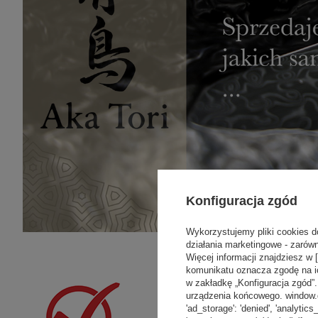
Konfiguracja zgód
Wykorzystujemy pliki cookies d
działania marketingowe - zarówn
Więcej informacji znajdziesz w 
komunikatu oznacza zgodę na i
w zakładkę „Konfiguracja zgód
urządzenia końcowego. window.dat
'ad_storage': 'denied', 'analytics