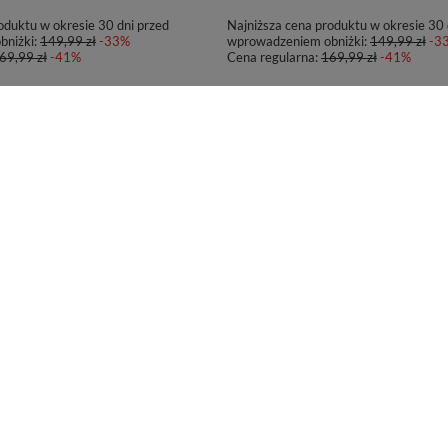
oduktu w okresie 30 dni przed
Najniższa cena produktu w okresie 30 
bniżki:
149,99 zł
-33%
wprowadzeniem obniżki:
149,99 zł
-3
69,99 zł
-41%
Cena regularna:
169,99 zł
-41%
PROMOCJA
Contigo West Loop 2.0 470ml -
Kubek termiczny Contigo West Loop 2
Różowy Mat
72,77 zł
/
szt.
oduktu w okresie 30 dni przed
Najniższa cena produktu w okresie 30 
bniżki:
129,99 zł
-41%
wprowadzeniem obniżki:
129,99 zł
-4