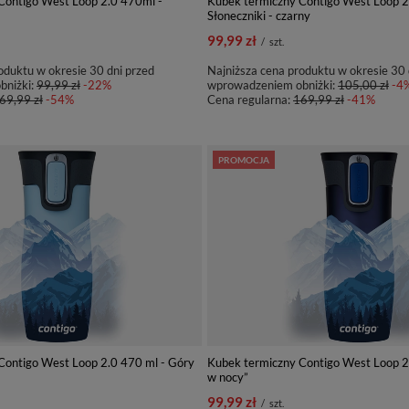
Contigo West Loop 2.0 470ml -
Kubek termiczny Contigo West Loop 2
Słoneczniki - czarny
99,99 zł
/
szt.
oduktu w okresie 30 dni przed
Najniższa cena produktu w okresie 30 
bniżki:
99,99 zł
-22%
wprowadzeniem obniżki:
105,00 zł
-4
69,99 zł
-54%
Cena regularna:
169,99 zł
-41%
PROMOCJA
Contigo West Loop 2.0 470 ml - Góry
Kubek termiczny Contigo West Loop 2
w nocy”
99,99 zł
/
szt.