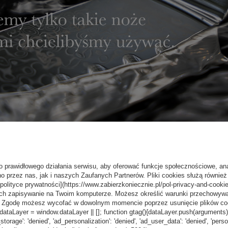
o prawidłowego działania serwisu, aby oferować funkcje społecznościowe, an
o przez nas, jak i naszych Zaufanych Partnerów. Pliki cookies służą również 
[polityce prywatności](https://www.zabierzkoniecznie.pl/pol-privacy-and-cookie
ch zapisywanie na Twoim komputerze. Możesz określić warunki przechowywani
”. Zgodę możesz wycofać w dowolnym momencie poprzez usunięcie plików coo
aLayer = window.dataLayer || []; function gtag(){dataLayer.push(arguments);} g
_storage': 'denied', 'ad_personalization': 'denied', 'ad_user_data': 'denied', 'pers