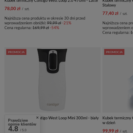
Kubek termiczny Contigo West Loop 2.0 470ml - Latte
Kubek termiczny 
Stalowy
78,00 zł
/
szt.
77,40 zł
/
szt.
Najniższa cena produktu w okresie 30 dni przed
wprowadzeniem obniżki:
99,99 zł
-21%
Najniższa cena pr
Cena regularna:
169,99 zł
-54%
wprowadzeniem o
Cena regularna:
1
PROMOCJA
PROMOCJA
Kubek termiczny Contigo West Loop Mini 300ml - biały
Kubek termiczny 
Prawdziwe
metalik
w dzień
opinie klientów
4.8
82,00 zł
99,99 zł
/ 5.0
/
szt.
/
szt.