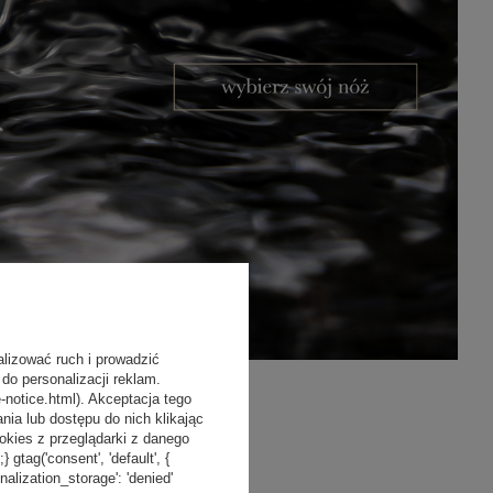
alizować ruch i prowadzić
do personalizacji reklam.
-notice.html). Akceptacja tego
a lub dostępu do nich klikając
kies z przeglądarki z danego
tag('consent', 'default', {
onalization_storage': 'denied'