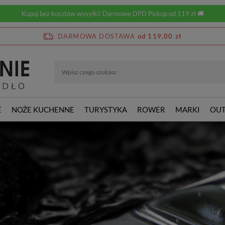
Kupuj bez kosztów wysyłki! Darmowe DPD Pickup od 119 zł 🚚
DARMOWA DOSTAWA
od 119,00 zł
E
NOŻE KUCHENNE
TURYSTYKA
ROWER
MARKI
OUT