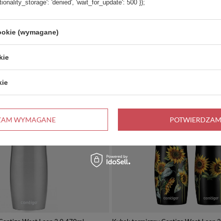
tionality_storage': 'denied', 'wait_for_update': 500 });
cookie (wymagane)
kie
kie
PROMOCJA
ZAM WYMAGANE
POTWIERDZAM