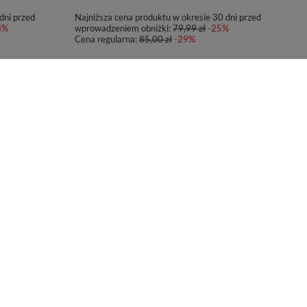
dni przed
Najniższa cena produktu w okresie 30 dni przed
3%
wprowadzeniem obniżki:
79,99 zł
-25%
Cena regularna:
85,00 zł
-29%
PROMOCJA
.0 470ml -
Kubek termiczny Contigo West Loop 2.0 470ml - Dark
Plum
79,80 zł
/
szt.
dni przed
Najniższa cena produktu w okresie 30 dni przed
4%
wprowadzeniem obniżki:
129,99 zł
-38%