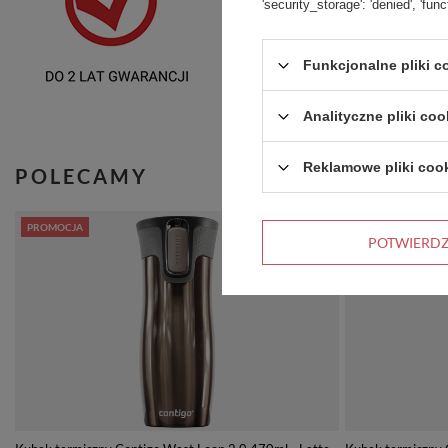
'security_storage': 'denied', 'func
Funkcjonalne pliki 
Analityczne pliki coo
Reklamowe pliki coo
POLECAMY
PROMOCJA
PROMOCJA
POTWIERD