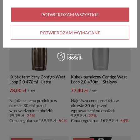
POLECAMY
POTWIERDZAM WSZYSTKIE
PROMOCJA
PROMOCJA
POTWIERDZAM WYMAGANE
Kubek termiczny Contigo West
Kubek termiczny Contigo West
Loop 2.0 470ml - Latte
Loop 2.0 470ml - Stalowy
78,00 zł
77,40 zł
/
szt.
/
szt.
Najniższa cena produktu w
Najniższa cena produktu w
okresie 30 dni przed
okresie 30 dni przed
wprowadzeniem obniżki:
wprowadzeniem obniżki:
99,99 zł
-21%
99,99 zł
-22%
Cena regularna:
169,99 zł
-54%
Cena regularna:
169,99 zł
-54%