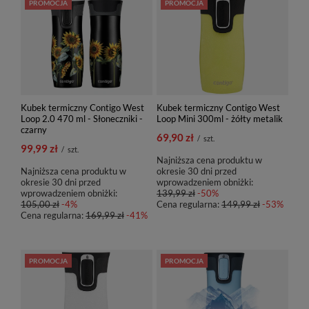
PROMOCJA
PROMOCJA
Kubek termiczny Contigo West
Kubek termiczny Contigo West
Loop 2.0 470 ml - Słoneczniki -
Loop Mini 300ml - żółty metalik
czarny
69,90 zł
/
szt.
99,99 zł
/
szt.
Najniższa cena produktu w
Najniższa cena produktu w
okresie 30 dni przed
okresie 30 dni przed
wprowadzeniem obniżki:
wprowadzeniem obniżki:
139,99 zł
-50%
105,00 zł
-4%
Cena regularna:
149,99 zł
-53%
Cena regularna:
169,99 zł
-41%
PROMOCJA
PROMOCJA