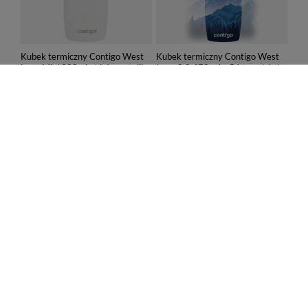
Kubek termiczny Contigo West
Kubek termiczny Contigo West
Loop Mini 300ml - biały metalik
Loop 2.0 470 ml - Góry w dzień
82,00 zł
99,99 zł
/
szt.
/
szt.
Najniższa cena produktu w
Najniższa cena produktu w
okresie 30 dni przed
okresie 30 dni przed
wprowadzeniem obniżki:
wprowadzeniem obniżki:
82,99 zł
-1%
149,99 zł
-33%
Cena regularna:
149,99 zł
-45%
Cena regularna:
169,99 zł
-41%
PROMOCJA
PROMOCJA
Kubek termiczny Contigo West
Butelka na wodę Contigo