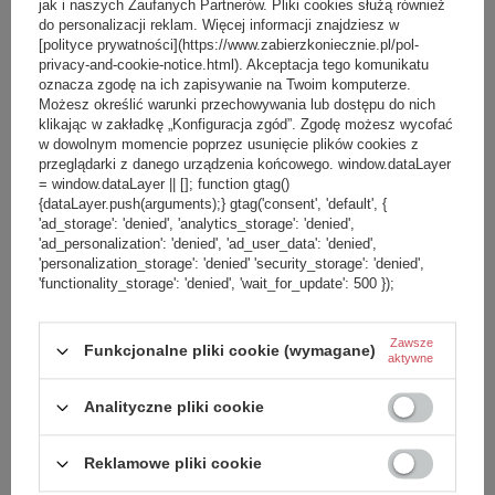
jak i naszych Zaufanych Partnerów. Pliki cookies służą również
do personalizacji reklam. Więcej informacji znajdziesz w
[polityce prywatności](https://www.zabierzkoniecznie.pl/pol-
privacy-and-cookie-notice.html). Akceptacja tego komunikatu
oznacza zgodę na ich zapisywanie na Twoim komputerze.
Możesz określić warunki przechowywania lub dostępu do nich
klikając w zakładkę „Konfiguracja zgód”. Zgodę możesz wycofać
w dowolnym momencie poprzez usunięcie plików cookies z
przeglądarki z danego urządzenia końcowego. window.dataLayer
= window.dataLayer || []; function gtag()
{dataLayer.push(arguments);} gtag('consent', 'default', {
'ad_storage': 'denied', 'analytics_storage': 'denied',
'ad_personalization': 'denied', 'ad_user_data': 'denied',
'personalization_storage': 'denied' 'security_storage': 'denied',
'functionality_storage': 'denied', 'wait_for_update': 500 });
Zawsze
Funkcjonalne pliki cookie (wymagane)
aktywne
Analityczne pliki cookie
Reklamowe pliki cookie