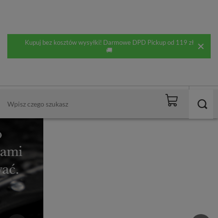
Kupuj bez kosztów wysyłki! Darmowe DPD Pickup od 119 zł
🚚
DARMOWA DOSTAWA
od 119,00 zł