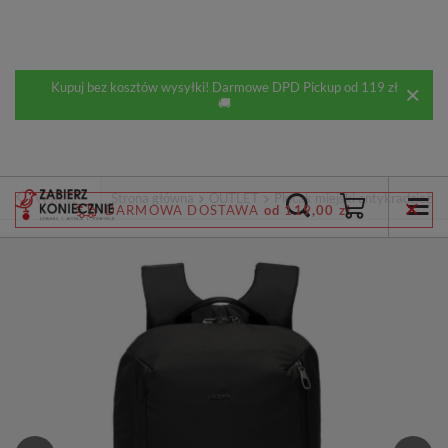
Kupuj bez kosztów wysyłki! Darmowe DPD Pickup od 119 zł
🚚
Wstecz
Strona główna
OUTLET
Plecak miejski antykradzieżow
DARMOWA DOSTAWA
od 119,00 zł