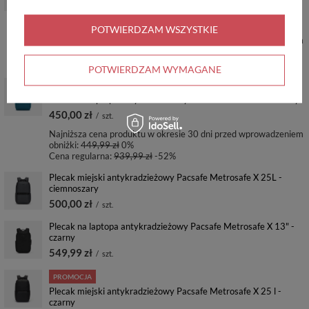
ciemnoszary
399,99 zł
/
szt.
POTWIERDZAM WSZYSTKIE
Najniższa cena produktu w okresie 30 dni przed wprowadzeniem
obniżki:
449,99 zł
-11%
Cena regularna:
799,99 zł
-50%
POTWIERDZAM WYMAGANE
OKAZJA
Plecak na laptopa antykradzieżowy Pacsafe LS450 - turkusowy
450,00 zł
/
szt.
Najniższa cena produktu w okresie 30 dni przed wprowadzeniem
obniżki:
449,99 zł
0%
Cena regularna:
939,99 zł
-52%
Plecak miejski antykradzieżowy Pacsafe Metrosafe X 25L -
ciemnoszary
500,00 zł
/
szt.
Plecak na laptopa antykradzieżowy Pacsafe Metrosafe X 13" -
czarny
549,99 zł
/
szt.
PROMOCJA
Plecak miejski antykradzieżowy Pacsafe Metrosafe X 25 l -
czarny