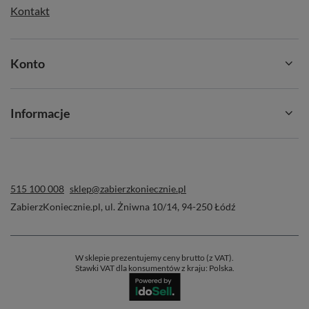
Kontakt
Konto
Informacje
515 100 008
sklep@zabierzkoniecznie.pl
ZabierzKoniecznie.pl
,
ul. Żniwna 10/14
,
94-250
Łódź
W sklepie prezentujemy ceny brutto (z VAT).
Stawki VAT dla konsumentów z kraju:
Polska
.