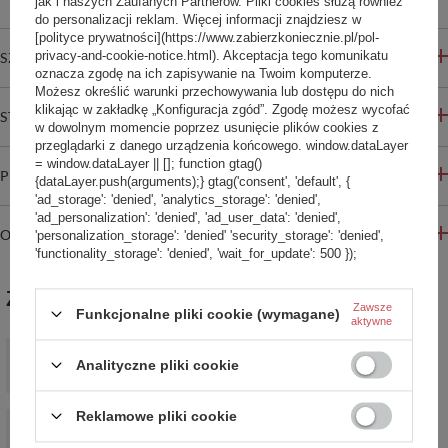
jak i naszych Zaufanych Partnerów. Pliki cookies służą również
do personalizacji reklam. Więcej informacji znajdziesz w
[polityce prywatności](https://www.zabierzkoniecznie.pl/pol-
privacy-and-cookie-notice.html). Akceptacja tego komunikatu
SZCZEGÓŁOWE INFORMACJE
oznacza zgodę na ich zapisywanie na Twoim komputerze.
Możesz określić warunki przechowywania lub dostępu do nich
klikając w zakładkę „Konfiguracja zgód”. Zgodę możesz wycofać
STREFA REKOMENDACJI
w dowolnym momencie poprzez usunięcie plików cookies z
przeglądarki z danego urządzenia końcowego. window.dataLayer
= window.dataLayer || []; function gtag()
PYTANIA INNYCH KLIENTÓW
{dataLayer.push(arguments);} gtag('consent', 'default', {
'ad_storage': 'denied', 'analytics_storage': 'denied',
'ad_personalization': 'denied', 'ad_user_data': 'denied',
OPINIE
'personalization_storage': 'denied' 'security_storage': 'denied',
'functionality_storage': 'denied', 'wait_for_update': 500 });
ZABIERZ JESZCZE :)
Zawsze
Funkcjonalne pliki cookie (wymagane)
aktywne
Plecak miejski antykradzieżowy Pacsafe Metrosafe X 20L -
ciemnoszary
Analityczne pliki cookie
449,99 zł
/
szt.
Reklamowe pliki cookie
PROMOCJA
Plecak na laptopa antykradzieżowy Pacsafe Metrosafe X 13" -