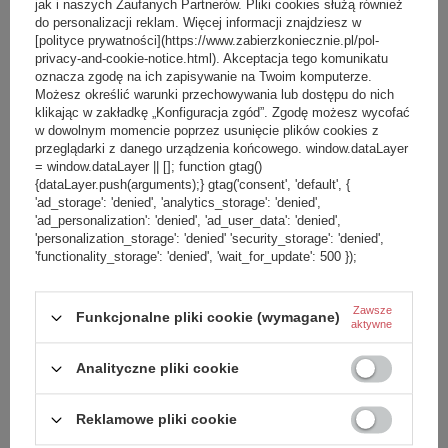
jak i naszych Zaufanych Partnerów. Pliki cookies służą również
do personalizacji reklam. Więcej informacji znajdziesz w
[polityce prywatności](https://www.zabierzkoniecznie.pl/pol-
privacy-and-cookie-notice.html). Akceptacja tego komunikatu
oznacza zgodę na ich zapisywanie na Twoim komputerze.
Możesz określić warunki przechowywania lub dostępu do nich
klikając w zakładkę „Konfiguracja zgód”. Zgodę możesz wycofać
w dowolnym momencie poprzez usunięcie plików cookies z
przeglądarki z danego urządzenia końcowego. window.dataLayer
= window.dataLayer || []; function gtag()
{dataLayer.push(arguments);} gtag('consent', 'default', {
'ad_storage': 'denied', 'analytics_storage': 'denied',
'ad_personalization': 'denied', 'ad_user_data': 'denied',
'personalization_storage': 'denied' 'security_storage': 'denied',
'functionality_storage': 'denied', 'wait_for_update': 500 });
Zawsze
Funkcjonalne pliki cookie (wymagane)
aktywne
Analityczne pliki cookie
Reklamowe pliki cookie