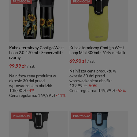
PROMOCJA
PROMOCJA
Kubek termiczny Contigo West
Kubek termiczny Contigo West
Loop 2.0 470 ml - Słoneczniki -
Loop Mini 300ml - żółty metalik
czarny
69,90 zł
/
szt.
99,99 zł
/
szt.
Najniższa cena produktu w
Najniższa cena produktu w
okresie 30 dni przed
okresie 30 dni przed
wprowadzeniem obniżki:
wprowadzeniem obniżki:
139,99 zł
-50%
105,00 zł
-4%
Cena regularna:
149,99 zł
-53%
Cena regularna:
169,99 zł
-41%
PROMOCJA
PROMOCJA