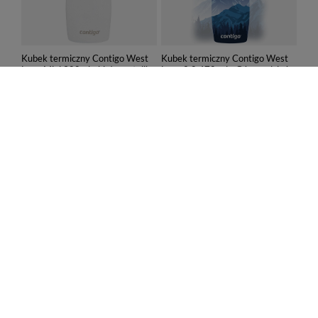
Kubek termiczny Contigo West
Kubek termiczny Contigo West
Loop Mini 300ml - biały metalik
Loop 2.0 470 ml - Góry w dzień
82,00 zł
99,99 zł
/
szt.
/
szt.
Najniższa cena produktu w
Najniższa cena produktu w
okresie 30 dni przed
okresie 30 dni przed
wprowadzeniem obniżki:
wprowadzeniem obniżki:
82,99 zł
-1%
149,99 zł
-33%
Cena regularna:
149,99 zł
-45%
Cena regularna:
169,99 zł
-41%
PROMOCJA
PROMOCJA
Kubek termiczny Contigo West
Butelka na wodę Contigo