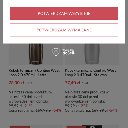
POLECAMY
POTWIERDZAM WSZYSTKIE
PROMOCJA
PROMOCJA
POTWIERDZAM WYMAGANE
Kubek termiczny Contigo West
Kubek termiczny Contigo West
Loop 2.0 470ml - Latte
Loop 2.0 470ml - Stalowy
78,00 zł
77,40 zł
/
szt.
/
szt.
Najniższa cena produktu w
Najniższa cena produktu w
okresie 30 dni przed
okresie 30 dni przed
wprowadzeniem obniżki:
wprowadzeniem obniżki:
99,99 zł
-21%
99,99 zł
-22%
Cena regularna:
169,99 zł
-54%
Cena regularna:
169,99 zł
-54%