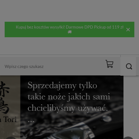
Kupuj bez kosztów wysyłki! Darmowe DPD Pickup od 119 zł
🚚
DARMOWA DOSTAWA
od 119,00 zł