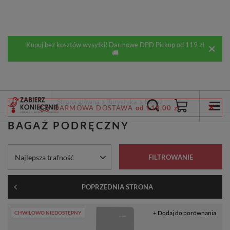
Kupuj bez kosztów wysyłki! Darmowe DPD Pickup od 119 zł
🚚
Wstecz
Strona główna
Turystyka
Bagaż
DARMOWA DOSTAWA
od 119,00 zł
BAGAŻ PODRĘCZNY
Zmień sortowanie
Najlepsza trafność
FILTROWANIE
POPRZEDNIA STRONA
+ Dodaj do porównania
CHWILOWO NIEDOSTĘPNY