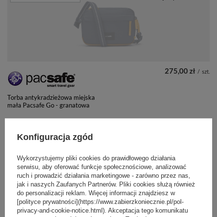
275,00 zł
/
szt.
Torba antykradzieżowa miejska
mała Pacsafe Go - granatowa
Konfiguracja zgód
+ Dodaj do porównania
CHWILOWO NIEDOSTĘPNY
Wykorzystujemy pliki cookies do prawidłowego działania
serwisu, aby oferować funkcje społecznościowe, analizować
ruch i prowadzić działania marketingowe - zarówno przez nas,
jak i naszych Zaufanych Partnerów. Pliki cookies służą również
do personalizacji reklam. Więcej informacji znajdziesz w
[polityce prywatności](https://www.zabierzkoniecznie.pl/pol-
privacy-and-cookie-notice.html). Akceptacja tego komunikatu
279,99 zł
/
szt.