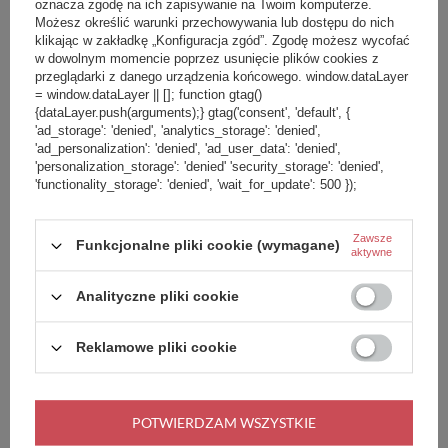
oznacza zgodę na ich zapisywanie na Twoim komputerze.
Możesz określić warunki przechowywania lub dostępu do nich
klikając w zakładkę „Konfiguracja zgód”. Zgodę możesz wycofać
Biodrówka nerka antykradzieżowa
w dowolnym momencie poprzez usunięcie plików cookies z
Pacsafe Go - granatowa
przeglądarki z danego urządzenia końcowego. window.dataLayer
= window.dataLayer || []; function gtag()
{dataLayer.push(arguments);} gtag('consent', 'default', {
'ad_storage': 'denied', 'analytics_storage': 'denied',
+ Dodaj do porównania
CHWILOWO NIEDOSTĘPNY
'ad_personalization': 'denied', 'ad_user_data': 'denied',
'personalization_storage': 'denied' 'security_storage': 'denied',
'functionality_storage': 'denied', 'wait_for_update': 500 });
Zawsze
Funkcjonalne pliki cookie (wymagane)
aktywne
279,99 zł
/
szt.
Analityczne pliki cookie
Biodrówka nerka antykradzieżowa
Reklamowe pliki cookie
Pacsafe Go - szara
POTWIERDZAM WSZYSTKIE
+ Dodaj do porównania
CHWILOWO NIEDOSTĘPNY