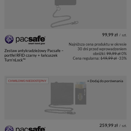
99,99 zł
/
szt.
Najniższa cena produktu w okresie
30 dni przed wprowadzeniem
Zestaw antykradzieżowy Pacsafe –
obniżki:
99,99 zł
0%
portfel RFID czarny + łańcuszek
Cena regularna:
149,99 zł
-33%
Turn’nLock™
+ Dodaj do porównania
CHWILOWO NIEDOSTĘPNY
259,99 zł
/
szt.