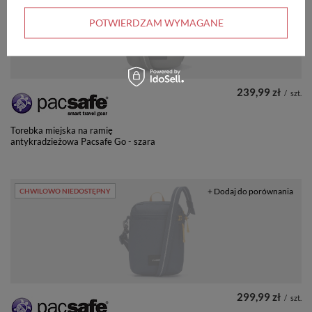
POTWIERDZAM WYMAGANE
239,99 zł
/
szt.
Torebka miejska na ramię
antykradzieżowa Pacsafe Go - szara
+ Dodaj do porównania
CHWILOWO NIEDOSTĘPNY
299,99 zł
/
szt.