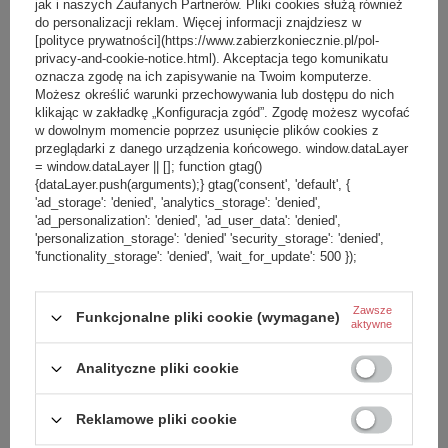
jak i naszych Zaufanych Partnerów. Pliki cookies służą również
do personalizacji reklam. Więcej informacji znajdziesz w
[polityce prywatności](https://www.zabierzkoniecznie.pl/pol-
privacy-and-cookie-notice.html). Akceptacja tego komunikatu
oznacza zgodę na ich zapisywanie na Twoim komputerze.
Możesz określić warunki przechowywania lub dostępu do nich
klikając w zakładkę „Konfiguracja zgód”. Zgodę możesz wycofać
w dowolnym momencie poprzez usunięcie plików cookies z
przeglądarki z danego urządzenia końcowego. window.dataLayer
= window.dataLayer || []; function gtag()
{dataLayer.push(arguments);} gtag('consent', 'default', {
'ad_storage': 'denied', 'analytics_storage': 'denied',
'ad_personalization': 'denied', 'ad_user_data': 'denied',
'personalization_storage': 'denied' 'security_storage': 'denied',
'functionality_storage': 'denied', 'wait_for_update': 500 });
Zawsze
Funkcjonalne pliki cookie (wymagane)
aktywne
Analityczne pliki cookie
Reklamowe pliki cookie