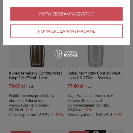
POLECAMY
POTWIERDZAM WSZYSTKIE
PROMOCJA
PROMOCJA
POTWIERDZAM WYMAGANE
Kubek termiczny Contigo West
Kubek termiczny Contigo West
Loop 2.0 470ml - Latte
Loop 2.0 470ml - Stalowy
78,00 zł
77,40 zł
/
szt.
/
szt.
Najniższa cena produktu w
Najniższa cena produktu w
okresie 30 dni przed
okresie 30 dni przed
wprowadzeniem obniżki:
wprowadzeniem obniżki:
99,99 zł
-21%
99,99 zł
-22%
Cena regularna:
169,99 zł
-54%
Cena regularna:
169,99 zł
-54%