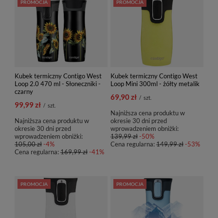
PROMOCJA
PROMOCJA
Kubek termiczny Contigo West
Kubek termiczny Contigo West
Loop 2.0 470 ml - Słoneczniki -
Loop Mini 300ml - żółty metalik
czarny
69,90 zł
/
szt.
99,99 zł
/
szt.
Najniższa cena produktu w
Najniższa cena produktu w
okresie 30 dni przed
okresie 30 dni przed
wprowadzeniem obniżki:
wprowadzeniem obniżki:
139,99 zł
-50%
105,00 zł
-4%
Cena regularna:
149,99 zł
-53%
Cena regularna:
169,99 zł
-41%
PROMOCJA
PROMOCJA