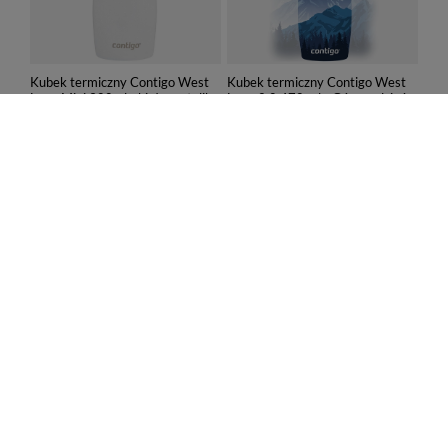
Kubek termiczny Contigo West
Kubek termiczny Contigo West
Loop Mini 300ml - biały metalik
Loop 2.0 470 ml - Góry w dzień
82,00 zł
99,99 zł
/
szt.
/
szt.
Najniższa cena produktu w
Najniższa cena produktu w
okresie 30 dni przed
okresie 30 dni przed
wprowadzeniem obniżki:
wprowadzeniem obniżki:
82,99 zł
-1%
149,99 zł
-33%
Cena regularna:
149,99 zł
-45%
Cena regularna:
169,99 zł
-41%
PROMOCJA
PROMOCJA
Kubek termiczny Contigo West
Butelka na wodę Contigo