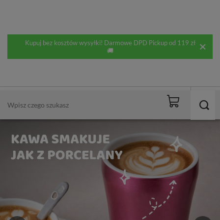
Kupuj bez kosztów wysyłki! Darmowe DPD Pickup od 119 zł
🚚
DARMOWA DOSTAWA
od 119,00 zł