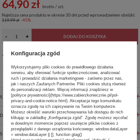
64,90 zł
brutto
/
szt.
Najniższa cena produktu w okresie 30 dni przed wprowadzeniem obniżki:
119,99 zł
-45%
-
+
DODAJ DO KOSZYKA
Konfiguracja zgód
14
dni na łatwy zwrot
Ten produkt nie jest dostępny w sklepie stacjonarnym
Wykorzystujemy pliki cookies do prawidłowego działania
Bezpieczne zakupy
serwisu, aby oferować funkcje społecznościowe, analizować
ruch i prowadzić działania marketingowe - zarówno przez nas,
jak i naszych Zaufanych Partnerów. Pliki cookies służą również
do personalizacji reklam. Więcej informacji znajdziesz w
[polityce prywatności](https://www.zabierzkoniecznie.pl/pol-
SZCZEGÓŁOWE INFORMACJE
privacy-and-cookie-notice.html). Akceptacja tego komunikatu
oznacza zgodę na ich zapisywanie na Twoim komputerze.
Możesz określić warunki przechowywania lub dostępu do nich
DO POBRANIA
klikając w zakładkę „Konfiguracja zgód”. Zgodę możesz wycofać
w dowolnym momencie poprzez usunięcie plików cookies z
przeglądarki z danego urządzenia końcowego. window.dataLayer
STREFA REKOMENDACJI
= window.dataLayer || []; function gtag()