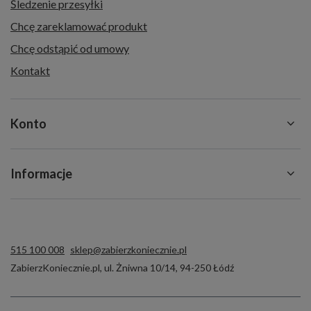
Śledzenie przesyłki
Chcę zareklamować produkt
Chcę odstąpić od umowy
Kontakt
Konto
Informacje
515 100 008
sklep@zabierzkoniecznie.pl
ZabierzKoniecznie.pl
,
ul. Żniwna 10/14
,
94-250
Łódź