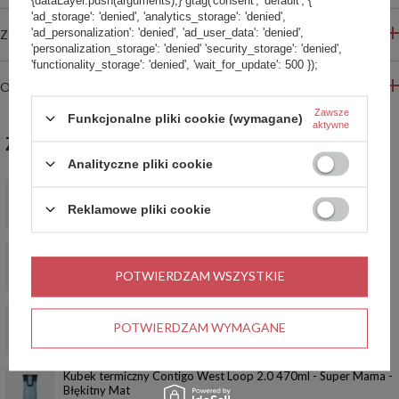
{dataLayer.push(arguments);} gtag('consent', 'default', {
'ad_storage': 'denied', 'analytics_storage': 'denied',
'ad_personalization': 'denied', 'ad_user_data': 'denied',
ZADAJ PYTANIE
'personalization_storage': 'denied' 'security_storage': 'denied',
'functionality_storage': 'denied', 'wait_for_update': 500 });
OPINIE
Zawsze
Funkcjonalne pliki cookie (wymagane)
aktywne
ZABIERZ JESZCZE :)
Analityczne pliki cookie
Kubek do kawy na wynos Dr.Bacty Apollo 227 ml - Serio -
czarny
Reklamowe pliki cookie
49,99 zł
/
szt.
Kubek termiczny na wodę z grawerem Streeterville Tumbler
1200 ml - Salt
POTWIERDZAM WSZYSTKIE
169,99 zł
/
szt.
Kubek termiczny Contigo West Loop 2.0 470 ml - Mother -
czarny
POTWIERDZAM WYMAGANE
119,00 zł
/
szt.
Kubek termiczny Contigo West Loop 2.0 470ml - Super Mama -
Błękitny Mat