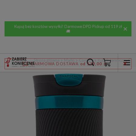
Kupuj bez kosztów wysyłki! Darmowe DPD Pickup od 119 zł
🚚
Wstecz
Strona główna
Marki
Contigo
Kubek termiczny Con
DARMOWA DOSTAWA
od 119,00 zł