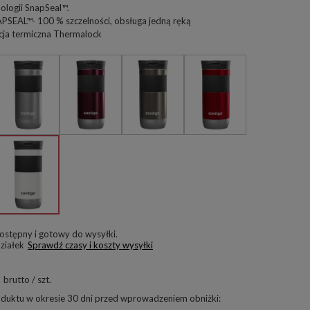
ologii SnapSeal™.
SEAL™- 100 % szczelności, obsługa jedną ręką
cja termiczna Thermalock
ostępny i gotowy do wysyłki
ziałek
Sprawdź czasy i koszty wysyłki
brutto
/
szt.
oduktu w okresie 30 dni przed wprowadzeniem obniżki: