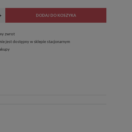
+
DODAJ DO KOSZYKA
twy zwrot
nie jest dostępny w sklepie stacjonarnym
zakupy