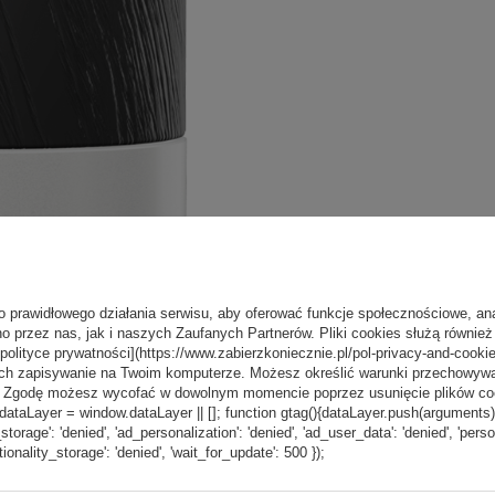
o prawidłowego działania serwisu, aby oferować funkcje społecznościowe, an
o przez nas, jak i naszych Zaufanych Partnerów. Pliki cookies służą również 
[polityce prywatności](https://www.zabierzkoniecznie.pl/pol-privacy-and-cookie
ch zapisywanie na Twoim komputerze. Możesz określić warunki przechowywani
”. Zgodę możesz wycofać w dowolnym momencie poprzez usunięcie plików coo
aLayer = window.dataLayer || []; function gtag(){dataLayer.push(arguments);} g
_storage': 'denied', 'ad_personalization': 'denied', 'ad_user_data': 'denied', 'pers
tionality_storage': 'denied', 'wait_for_update': 500 });