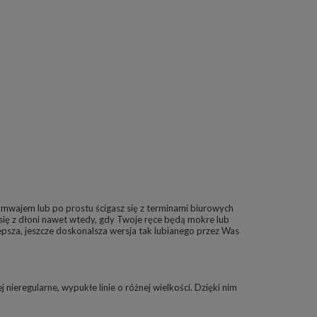
ramwajem lub po prostu ścigasz się z terminami biurowych
 się z dłoni nawet wtedy, gdy Twoje ręce będą mokre lub
 lepsza, jeszcze doskonalsza wersja tak lubianego przez Was
 nieregularne, wypukłe linie o różnej wielkości. Dzięki nim