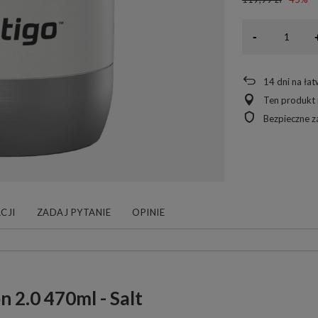
-
14
dni na ła
Ten produkt 
Bezpieczne 
CJI
ZADAJ PYTANIE
OPINIE
 2.0 470ml - Salt