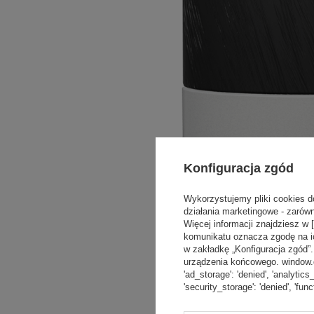
Konfiguracja zgód
Wykorzystujemy pliki cookies d
działania marketingowe - zarówn
Więcej informacji znajdziesz w 
komunikatu oznacza zgodę na i
w zakładkę „Konfiguracja zgód
urządzenia końcowego. window.dat
'ad_storage': 'denied', 'analytics
'security_storage': 'denied', 'func