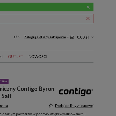
zł
Zaloguj się
Listy zakupowe
0,00 zł
KI
OUTLET
NOWOŚCI
CENA
miczny Contigo Byron
 Salt
nania
Dodaj do listy zakupowej
t idealnym partnerem w podróży dzięki wyrafinowanemu