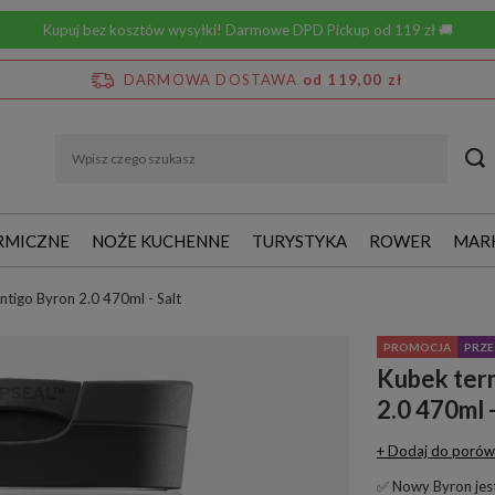
Kupuj bez kosztów wysyłki! Darmowe DPD Pickup od 119 zł 🚚
DARMOWA DOSTAWA
od 119,00 zł
RMICZNE
NOŻE KUCHENNE
TURYSTYKA
ROWER
MAR
tigo Byron 2.0 470ml - Salt
PROMOCJA
PRZE
Kubek ter
2.0 470ml -
+ Dodaj do porów
✅ Nowy Byron jes