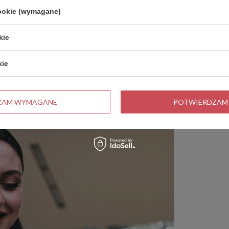
cookie (wymagane)
kie
kie
ZAM WYMAGANE
POTWIERDZAM