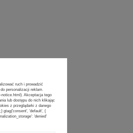
alizować ruch i prowadzić
do personalizacji reklam.
-notice.html). Akceptacja tego
a lub dostępu do nich klikając
kies z przeglądarki z danego
tag('consent', 'default', {
onalization_storage': 'denied'