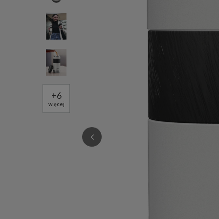
+
6
więcej