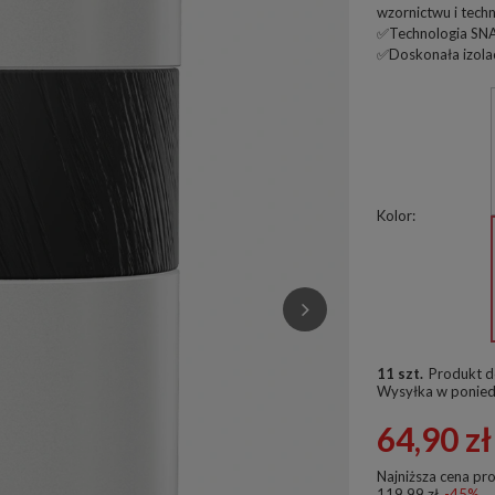
wzornictwu i techn
✅Technologia SNAP
✅Doskonała izola
Kolor
11 szt.
Produkt d
Wysyłka
w ponied
64,90 zł
Najniższa cena pr
119,99 zł
-45%