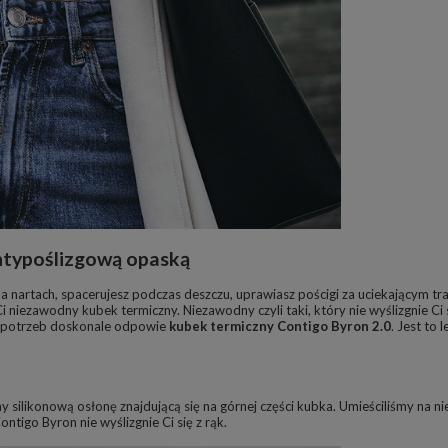
ntypoślizgową opaską
na nartach, spacerujesz podczas deszczu, uprawiasz pościgi za uciekającym t
i niezawodny kubek termiczny. Niezawodny czyli taki, który nie wyślizgnie Ci
ch potrzeb doskonale odpowie
kubek termiczny Contigo Byron 2.0
. Jest to
 silikonową osłonę znajdującą się na górnej części kubka. Umieściliśmy na niej
tigo Byron nie wyślizgnie Ci się z rąk.