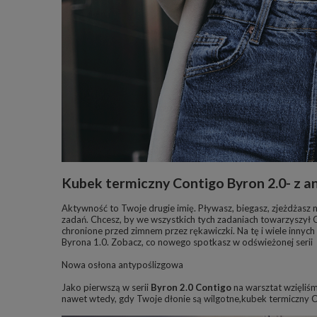
Kubek termiczny Contigo Byron 2.0- z a
Aktywność to Twoje drugie imię. Pływasz, biegasz, zjeżdżasz 
zadań. Chcesz, by we wszystkich tych zadaniach towarzyszył C
chronione przed zimnem przez rękawiczki. Na tę i wiele inny
Byrona 1.0. Zobacz, co nowego spotkasz w odświeżonej serii
Nowa osłona antypoślizgowa
Jako pierwszą w serii
Byron 2.0 Contigo
na warsztat wzięliśmy
nawet wtedy, gdy Twoje dłonie są wilgotne,kubek termiczny Con