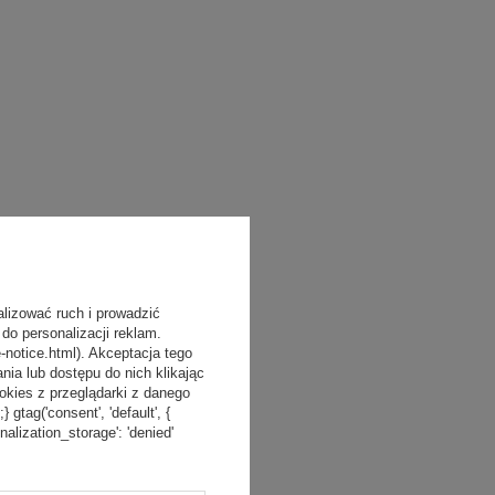
alizować ruch i prowadzić
do personalizacji reklam.
-notice.html). Akceptacja tego
a lub dostępu do nich klikając
kies z przeglądarki z danego
tag('consent', 'default', {
onalization_storage': 'denied'