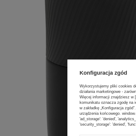
Konfiguracja zgód
Wykorzystujemy pliki cookies d
działania marketingowe - zarówn
Więcej informacji znajdziesz w 
komunikatu oznacza zgodę na i
w zakładkę „Konfiguracja zgód
urządzenia końcowego. window.dat
'ad_storage': 'denied', 'analytics
'security_storage': 'denied', 'func