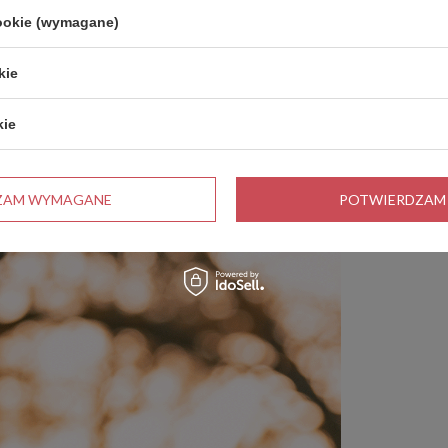
cookie (wymagane)
kie
kie
ZAM WYMAGANE
POTWIERDZAM