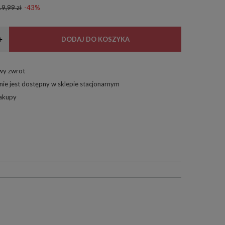
9,99 zł
-43%
+
DODAJ DO KOSZYKA
twy zwrot
nie jest dostępny w sklepie stacjonarnym
zakupy