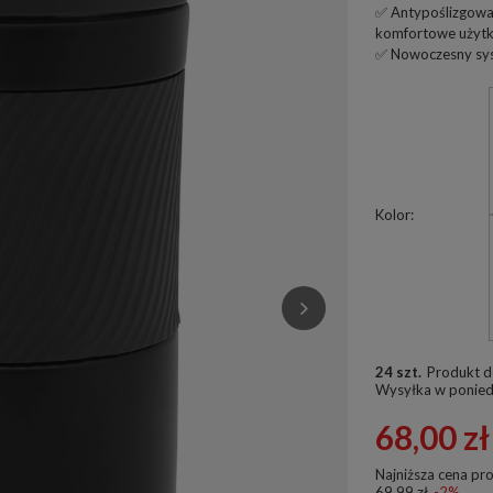
✅ Antypoślizgowa,
komfortowe użytk
✅ Nowoczesny sys
Kolor
24 szt.
Produkt d
Wysyłka
w ponied
68,00 zł
Najniższa cena pr
69,99 zł
-2%