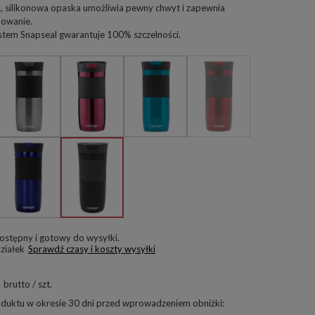
 silikonowa opaska umożliwia pewny chwyt i zapewnia
owanie.
tem Snapseal gwarantuje 100% szczelności.
ostępny i gotowy do wysyłki
ziałek
Sprawdź czasy i koszty wysyłki
brutto
/
szt.
oduktu w okresie 30 dni przed wprowadzeniem obniżki: