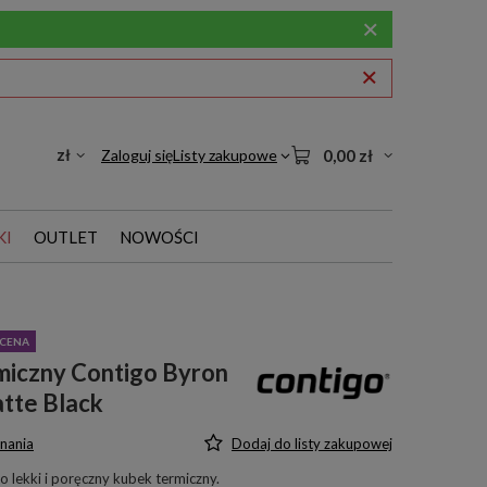
zł
Zaloguj się
Listy zakupowe
0,00 zł
KI
OUTLET
NOWOŚCI
CENA
miczny Contigo Byron
tte Black
nania
Dodaj do listy zakupowej
 lekki i poręczny kubek termiczny.