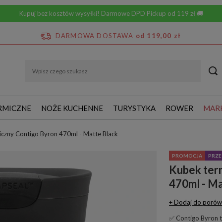
Kupuj bez kosztów wysyłki! Darmowe DPD Pickup od 119 zł 🚚
DARMOWA DOSTAWA
od 119,00 zł
RMICZNE
NOŻE KUCHENNE
TURYSTYKA
ROWER
MAR
czny Contigo Byron 470ml - Matte Black
PROMOCJA
PRZE
Kubek ter
470ml - Ma
+ Dodaj do porów
✅ Contigo Byron to