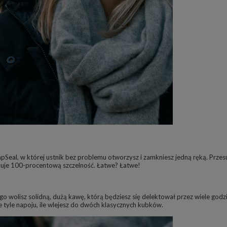
Seal, w której ustnik bez problemu otworzysz i zamkniesz jedną ręką. Prz
skuje 100-procentową szczelność. Łatwe? Łatwe!
o wolisz solidną, dużą kawę, którą będziesz się delektował przez wiele godz
 tyle napoju, ile wlejesz do dwóch klasycznych kubków.