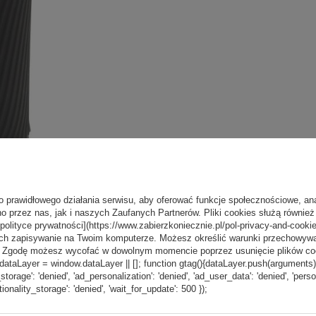
o prawidłowego działania serwisu, aby oferować funkcje społecznościowe, an
o przez nas, jak i naszych Zaufanych Partnerów. Pliki cookies służą również 
[polityce prywatności](https://www.zabierzkoniecznie.pl/pol-privacy-and-cookie
ch zapisywanie na Twoim komputerze. Możesz określić warunki przechowywani
”. Zgodę możesz wycofać w dowolnym momencie poprzez usunięcie plików coo
aLayer = window.dataLayer || []; function gtag(){dataLayer.push(arguments);} g
_storage': 'denied', 'ad_personalization': 'denied', 'ad_user_data': 'denied', 'pers
tionality_storage': 'denied', 'wait_for_update': 500 });