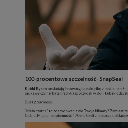
100-procentowa szczelność- SnapSeal
Kubki Byron
posiadają innowacyjną nakrętkę z systemem Snap
pić kawę czy herbatę. Pstrykasz przycisk w dół i kubek odzy
Duża pojemność
“Mała czarna” to zdecydowanie nie Twoje klimaty? Zamiast teg
Ciebie. Mają one pojemność 470 ml. Czyli zmieszczą dokładnie