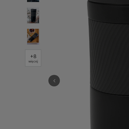
+
8
więcej