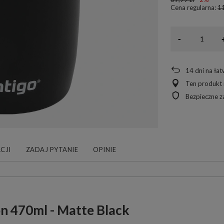
Cena regularna:
11
-
14
dni na ła
Ten produkt 
Bezpieczne 
CJI
ZADAJ PYTANIE
OPINIE
n 470ml - Matte Black