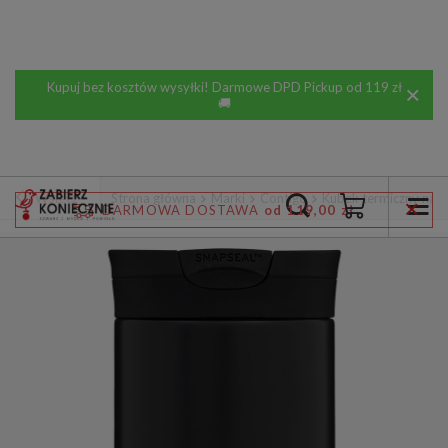
Kupuj bez kosztów wysyłki! Darmowe DPD Pickup od 119 zł
🚚
Wstecz
Strona główna
Marki
Contigo
Kubek termiczny na 
DARMOWA DOSTAWA
od 119,00 zł