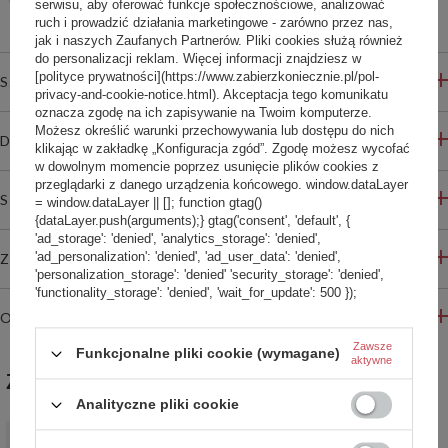
Bezpieczne zakupy
serwisu, aby oferować funkcje społecznościowe, analizować
ruch i prowadzić działania marketingowe - zarówno przez nas,
jak i naszych Zaufanych Partnerów. Pliki cookies służą również
do personalizacji reklam. Więcej informacji znajdziesz w
[polityce prywatności](https://www.zabierzkoniecznie.pl/pol-
SZCZEGÓŁOWE INFORMACJE
privacy-and-cookie-notice.html). Akceptacja tego komunikatu
oznacza zgodę na ich zapisywanie na Twoim komputerze.
Możesz określić warunki przechowywania lub dostępu do nich
DO POBRANIA
klikając w zakładkę „Konfiguracja zgód”. Zgodę możesz wycofać
w dowolnym momencie poprzez usunięcie plików cookies z
przeglądarki z danego urządzenia końcowego. window.dataLayer
STREFA REKOMENDACJI
= window.dataLayer || []; function gtag()
{dataLayer.push(arguments);} gtag('consent', 'default', {
'ad_storage': 'denied', 'analytics_storage': 'denied',
'ad_personalization': 'denied', 'ad_user_data': 'denied',
ZADAJ PYTANIE
'personalization_storage': 'denied' 'security_storage': 'denied',
'functionality_storage': 'denied', 'wait_for_update': 500 });
OPINIE
Zawsze
Funkcjonalne pliki cookie (wymagane)
aktywne
ZABIERZ JESZCZE :)
Analityczne pliki cookie
Kubek termiczny Contigo West Loop 2.0 470ml - Dark Plum -
powystawowy