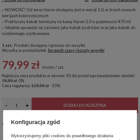
✅NOWOŚĆ! Od teraz Huron dostępny jest w wersji 2.0, w trzech nowych
wersjach kolorystycznych
✅Praktyczny kubek termiczny na kawę Huron 2.0 o pojemności 470 ml
✅Idealnie sprawdzi się zarówno jako kubek podróżny oraz jako kubek do
codziennego użytkowania.
1 szt.
Produkt dostępny i gotowy do wysyłki
Wysyłka
w poniedziałek
Sprawdź czasy i koszty wysyłki
79,99 zł
brutto
/
szt.
Najniższa cena produktu w okresie 30 dni przed wprowadzeniem obniżki:
79,99 zł
0%
Cena regularna:
119,99 zł
-33%
-
+
DODAJ DO KOSZYKA
Konfiguracja zgód
14
dni na łatwy zwrot
Ten produkt nie jest dostępny w sklepie stacjonarnym
Wykorzystujemy pliki cookies do prawidłowego działania