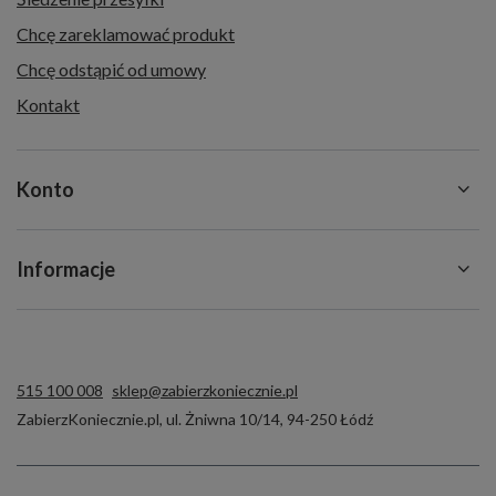
Chcę zareklamować produkt
Chcę odstąpić od umowy
Kontakt
Konto
Informacje
515 100 008
sklep@zabierzkoniecznie.pl
ZabierzKoniecznie.pl
,
ul. Żniwna 10/14
,
94-250
Łódź