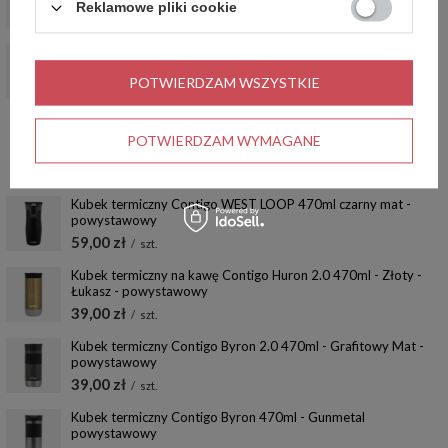
Reklamowe pliki cookie
59,00 zł
/
szt.
OKAZJA
Kubek termiczny Byron Contigo 720ml Gunmetal -
POTWIERDZAM WSZYSTKIE
powystawowy
89,99 zł
/
szt.
POTWIERDZAM WYMAGANE
Najniższa cena produktu w okresie 30 dni przed
wprowadzeniem obniżki:
89,99 zł
0%
Cena regularna:
149,99 zł
-40%
Kubek termiczny Contigo WEST LOOP 470ml czarny mat -
powystawowy
59,00 zł
/
szt.
Kubek termiczny na kawę Contigo Huron 2.0 470ml - Złoty -
Łukasz - powystawowy
39,00 zł
/
szt.
Kubek termiczny Contigo Byron 2.0 470ml - Grafitowy Mat -
powystawowy
39,00 zł
/
szt.
Kubek termiczny Contigo Byron 470ml - Gunmetal
powystawowy