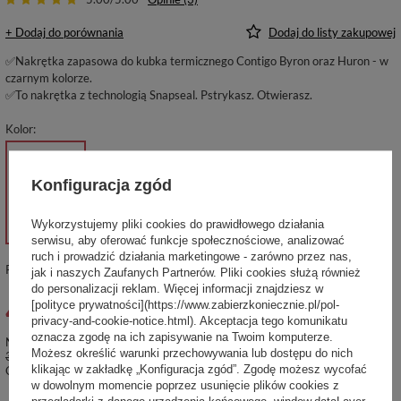
+ Dodaj do porównania
Dodaj do listy zakupowej
✅Nakrętka zapasowa do kubka termicznego Contigo Byron oraz Huron - w
czarnym kolorze.
✅To nakrętka z technologią Snapseal. Pstrykasz. Otwierasz.
Kolor
Konfiguracja zgód
Wykorzystujemy pliki cookies do prawidłowego działania
serwisu, aby oferować funkcje społecznościowe, analizować
ruch i prowadzić działania marketingowe - zarówno przez nas,
Produkt niedostepny, dostawa wkrótce
jak i naszych Zaufanych Partnerów. Pliki cookies służą również
do personalizacji reklam. Więcej informacji znajdziesz w
42,90 zł
[polityce prywatności](https://www.zabierzkoniecznie.pl/pol-
brutto
/
szt.
privacy-and-cookie-notice.html). Akceptacja tego komunikatu
oznacza zgodę na ich zapisywanie na Twoim komputerze.
Najniższa cena produktu w okresie 30 dni przed wprowadzeniem obniżki:
Możesz określić warunki przechowywania lub dostępu do nich
30,00 zł
+43%
klikając w zakładkę „Konfiguracja zgód”. Zgodę możesz wycofać
Cena regularna:
53,99 zł
-21%
w dowolnym momencie poprzez usunięcie plików cookies z