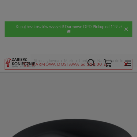
Kupuj bez kosztów wysyłki! Darmowe DPD Pickup od 119 zł
🚚
Wstecz
Strona główna
Marki
Contigo
Nakrętka do kubka ter
DARMOWA DOSTAWA
od 119,00 zł