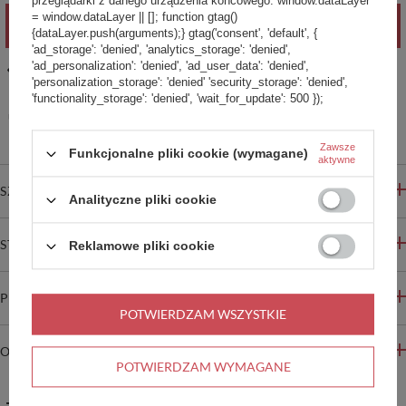
przeglądarki z danego urządzenia końcowego. window.dataLayer
= window.dataLayer || []; function gtag()
POWIADOM O DOSTĘPNOŚCI
{dataLayer.push(arguments);} gtag('consent', 'default', {
'ad_storage': 'denied', 'analytics_storage': 'denied',
'ad_personalization': 'denied', 'ad_user_data': 'denied',
14
dni na łatwy zwrot
'personalization_storage': 'denied' 'security_storage': 'denied',
Ten produkt nie jest dostępny w sklepie stacjonarnym
'functionality_storage': 'denied', 'wait_for_update': 500 });
Bezpieczne zakupy
Zawsze
Funkcjonalne pliki cookie (wymagane)
aktywne
SZCZEGÓŁOWE INFORMACJE
Analityczne pliki cookie
STREFA REKOMENDACJI
Reklamowe pliki cookie
PYTANIA INNYCH KLIENTÓW
POTWIERDZAM WSZYSTKIE
OPINIE
POTWIERDZAM WYMAGANE