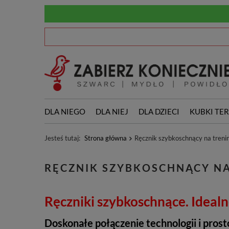
DLA NIEGO
DLA NIEJ
DLA DZIECI
KUBKI TE
Jesteś tutaj:
Strona główna
Ręcznik szybkoschnący na treni
RĘCZNIK SZYBKOSCHNĄCY NA
Ręczniki szybkoschnące. Idealn
Doskonałe połączenie technologii i prost