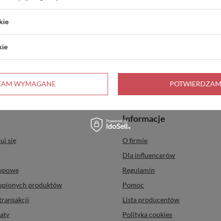
kie
kie
ZAM WYMAGANE
POTWIERDZAM
Informacje
uj się
O firmie
Dla influencerów
kupowe
Regulamin
kupionych produktów
Pomoc
transakcji
Lista producentów
aty
Polityka cookies