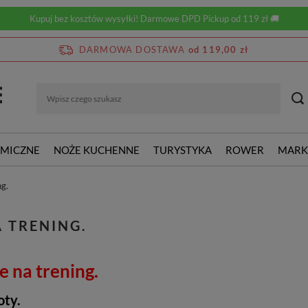
Kupuj bez kosztów wysyłki! Darmowe DPD Pickup od 119 zł 🚚
DARMOWA DOSTAWA
od 119,00 zł
RMICZNE
NOŻE KUCHENNE
TURYSTYKA
ROWER
MARK
ng.
 TRENING.
e na trening.
oty.