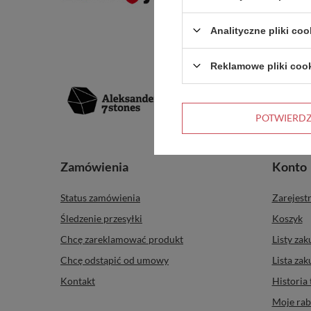
Analityczne pliki coo
Reklamowe pliki coo
POTWIERD
Zamówienia
Konto
Status zamówienia
Zarejestr
Śledzenie przesyłki
Koszyk
Chcę zareklamować produkt
Listy za
Chcę odstąpić od umowy
Lista za
Kontakt
Historia 
Moje rab