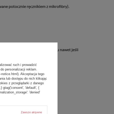
ane potocznie ręcznikiem z mikrofibry).
na ręczniku bakterii dzięki czemu nawet jeśli
alizować ruch i prowadzić
do personalizacji reklam.
-notice.html). Akceptacja tego
a lub dostępu do nich klikając
ką lub innym opakowaniem.
kies z przeglądarki z danego
tag('consent', 'default', {
onalization_storage': 'denied'
Zawsze aktywne