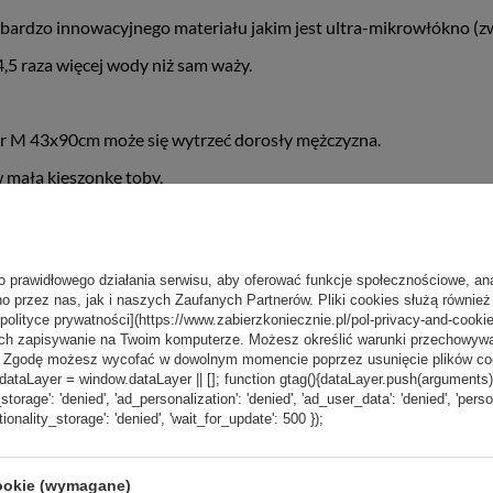
bardzo innowacyjnego materiału jakim jest ultra-mikrowłókno (zw
4,5 raza więcej wody niż sam waży.
iar M 43x90cm może się wytrzeć dorosły mężczyzna.
w małą kieszonkę toby.
ykończone technologią Polygiene, która zapobiega gromadzeniu się 
rzydko pachniał.
nie to już norma.
o prawidłowego działania serwisu, aby oferować funkcje społecznościowe, an
o przez nas, jak i naszych Zaufanych Partnerów. Pliki cookies służą również 
 więcej wilgoci niż bawełniany.
[polityce prywatności](https://www.zabierzkoniecznie.pl/pol-privacy-and-cookie
ch zapisywanie na Twoim komputerze. Możesz określić warunki przechowywani
la firm, z własnym logo, z indywidualnie zaprojektowaną saszet
”. Zgodę możesz wycofać w dowolnym momencie poprzez usunięcie plików coo
aLayer = window.dataLayer || []; function gtag(){dataLayer.push(arguments);} g
b na prezent.
_storage': 'denied', 'ad_personalization': 'denied', 'ad_user_data': 'denied', 'pers
tionality_storage': 'denied', 'wait_for_update': 500 });
cookie (wymagane)