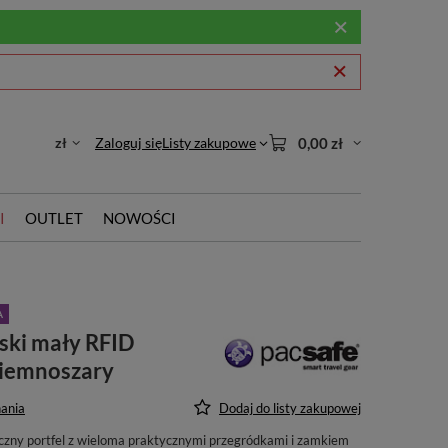
zł
Zaloguj się
Listy zakupowe
0,00 zł
I
OUTLET
NOWOŚCI
A
ski mały RFID
ciemnoszary
ania
Dodaj do listy zakupowej
yczny portfel z wieloma praktycznymi przegródkami i zamkiem