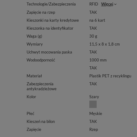
Technologie/Zabezpieczenia
RFID
Więcej
Zapięcie na rzep
TAK
Kieszonki na karty kredytowe
na 6 kart
Kieszonka na identyfikator
TAK
Waga (g)
30 g
Wymiary
11,5 x 8 x 1,8 cm
Uchwyt mocowania paska
TAK
Wodoodporność
1000 mm
TAK
Materiał
Plastik PET z recyklingu
Zabezpieczenia
TAK
antykradzieżowe
Kolor
Szary
Płeć
Męskie
Kieszeń na bilon
TAK
Zapięcie
Rzep