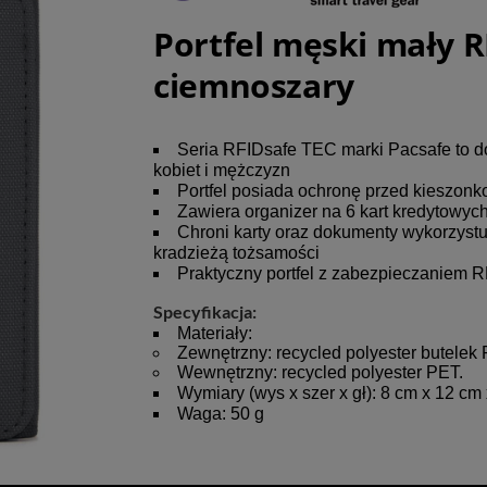
Portfel męski mały R
ciemnoszary
Seria RFIDsafe TEC marki Pacsafe to do
kobiet i mężczyzn
Portfel posiada ochronę przed kieszonk
Zawiera organizer na 6 kart kredytowyc
Chroni karty oraz dokumenty wykorzyst
kradzieżą tożsamości
Praktyczny portfel z zabezpieczaniem RF
Specyfikacja:
Materiały:
Zewnętrzny: recycled polyester butelek 
Wewnętrzny: recycled polyester PET.
Wymiary (wys x szer x gł): 8 cm x 12 cm
Waga: 50 g