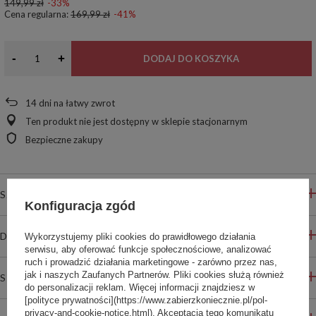
149,99 zł
-33%
Cena regularna:
169,99 zł
-41%
-
+
DODAJ DO KOSZYKA
14
dni na łatwy zwrot
Ten produkt nie jest dostępny w sklepie stacjonarnym
Bezpieczne zakupy
SZCZEGÓŁOWE INFORMACJE
Konfiguracja zgód
DO POBRANIA
Wykorzystujemy pliki cookies do prawidłowego działania
serwisu, aby oferować funkcje społecznościowe, analizować
ruch i prowadzić działania marketingowe - zarówno przez nas,
jak i naszych Zaufanych Partnerów. Pliki cookies służą również
STREFA REKOMENDACJI
do personalizacji reklam. Więcej informacji znajdziesz w
[polityce prywatności](https://www.zabierzkoniecznie.pl/pol-
privacy-and-cookie-notice.html). Akceptacja tego komunikatu