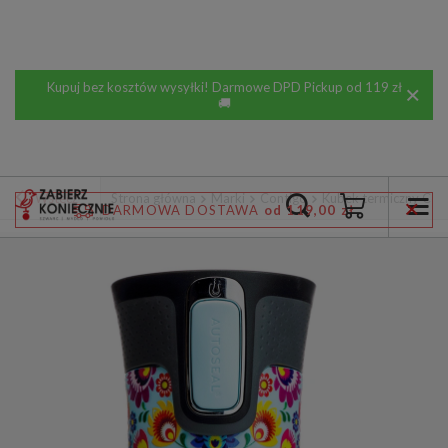
Kupuj bez kosztów wysyłki! Darmowe DPD Pickup od 119 zł
🚚
Wstecz
Strona główna
Marki
Contigo
Kubek termiczny Cont
DARMOWA DOSTAWA
od 119,00 zł