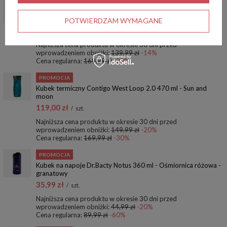
PROMOCJA
Kubek termiczny Contigo West Loop 2.0 470 ml - Hitchcock -
czarny
POTWIERDZAM WYMAGANE
119,99 zł
/
szt.
Najniższa cena produktu w okresie 30 dni przed
wprowadzeniem obniżki:
139,99 zł
-14%
Cena regularna:
169,99 zł
-29%
PROMOCJA
Kubek termiczny Contigo West Loop 2.0 470 ml - Sun and
moon
119,00 zł
/
szt.
Najniższa cena produktu w okresie 30 dni przed
wprowadzeniem obniżki:
149,99 zł
-20%
Cena regularna:
169,99 zł
-30%
PROMOCJA
Kubek na napoje Dr.Bacty Notus 360 ml - Ośmiornica różowa -
granatowy
35,99 zł
/
szt.
Najniższa cena produktu w okresie 30 dni przed
wprowadzeniem obniżki:
44,99 zł
-20%
Cena regularna:
89,99 zł
-60%