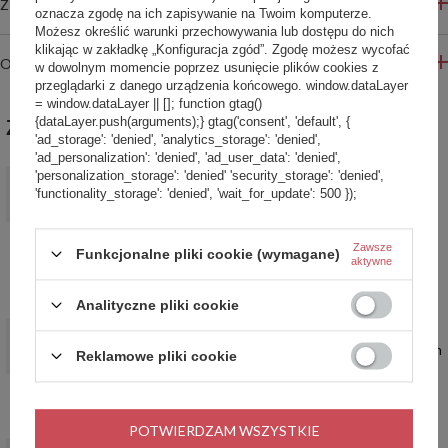
ZADAJ PYTANIE
oznacza zgodę na ich zapisywanie na Twoim komputerze.
Możesz określić warunki przechowywania lub dostępu do nich
klikając w zakładkę „Konfiguracja zgód”. Zgodę możesz wycofać
OPINIE
w dowolnym momencie poprzez usunięcie plików cookies z
przeglądarki z danego urządzenia końcowego. window.dataLayer
= window.dataLayer || []; function gtag()
{dataLayer.push(arguments);} gtag('consent', 'default', {
ZABIERZ JESZCZE :)
'ad_storage': 'denied', 'analytics_storage': 'denied',
'ad_personalization': 'denied', 'ad_user_data': 'denied',
'personalization_storage': 'denied' 'security_storage': 'denied',
PROMOCJA
'functionality_storage': 'denied', 'wait_for_update': 500 });
Kubek termiczny Contigo West Loop 2.0 470ml - Folklor -
Różowy Mat
99,99 zł
/
szt.
Zawsze
Funkcjonalne pliki cookie (wymagane)
aktywne
Najniższa cena produktu w okresie 30 dni przed
wprowadzeniem obniżki:
149,99 zł
-33%
Cena regularna:
169,99 zł
-41%
Analityczne pliki cookie
PROMOCJA
Kubek termiczny na kawę Contigo Huron 2.0 470ml - Macaroon
Reklamowe pliki cookie
79,99 zł
/
szt.
Najniższa cena produktu w okresie 30 dni przed
wprowadzeniem obniżki:
119,99 zł
-33%
POTWIERDZAM WSZYSTKIE