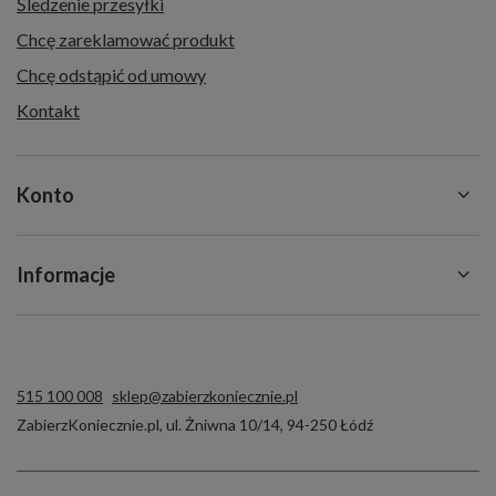
Śledzenie przesyłki
Chcę zareklamować produkt
Chcę odstąpić od umowy
Kontakt
Konto
Informacje
515 100 008
sklep@zabierzkoniecznie.pl
ZabierzKoniecznie.pl
,
ul. Żniwna 10/14
,
94-250
Łódź