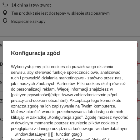
14
dni na łatwy zwrot
Ten produkt nie jest dostępny w sklepie stacjonarnym
Bezpieczne zakupy
SZCZEGÓŁOWE INFORMACJE
Konfiguracja zgód
DO POBRANIA
Wykorzystujemy pliki cookies do prawidłowego działania
serwisu, aby oferować funkcje społecznościowe, analizować
ruch i prowadzić działania marketingowe - zarówno przez nas,
STREFA REKOMENDACJI
jak i naszych Zaufanych Partnerów. Pliki cookies służą również
do personalizacji reklam. Więcej informacji znajdziesz w
[polityce prywatności](https://www.zabierzkoniecznie.pl/pol-
privacy-and-cookie-notice.html). Akceptacja tego komunikatu
ZADAJ PYTANIE
oznacza zgodę na ich zapisywanie na Twoim komputerze.
Możesz określić warunki przechowywania lub dostępu do nich
klikając w zakładkę „Konfiguracja zgód”. Zgodę możesz wycofać
OPINIE
w dowolnym momencie poprzez usunięcie plików cookies z
przeglądarki z danego urządzenia końcowego. window.dataLayer
= window.dataLayer || []; function gtag()
ZABIERZ JESZCZE :)
{dataLayer.push(arguments);} gtag('consent', 'default', {