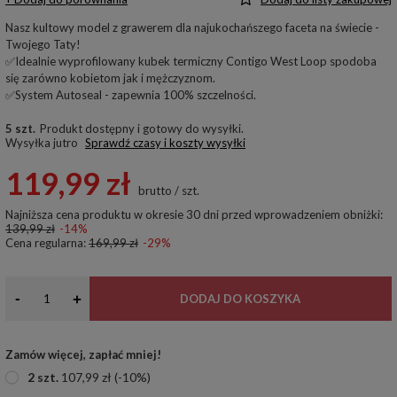
Nasz kultowy model z grawerem dla najukochańszego faceta na świecie -
Twojego Taty!
✅Idealnie wyprofilowany kubek termiczny Contigo West Loop spodoba
się zarówno kobietom jak i mężczyznom.
✅System Autoseal - zapewnia 100% szczelności.
5 szt.
Produkt dostępny i gotowy do wysyłki
Wysyłka
jutro
Sprawdź czasy i koszty wysyłki
119,99 zł
brutto
/
szt.
Najniższa cena produktu w okresie 30 dni przed wprowadzeniem obniżki:
139,99 zł
-14%
Cena regularna:
169,99 zł
-29%
-
+
DODAJ DO KOSZYKA
Zamów więcej, zapłać mniej!
2
szt.
107,99 zł
(-
10
%)