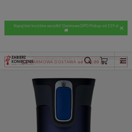
Kupuj bez kosztów wysyłki! Darmowe DPD Pickup od 119 zł
🚚
Wstecz
Strona główna
Marki
Contigo
Kubek termiczny dla 
DARMOWA DOSTAWA
od 119,00 zł