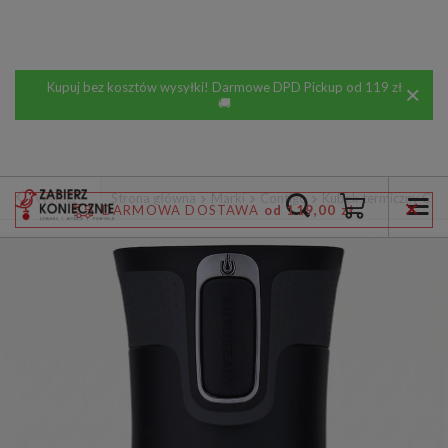
Kupuj bez kosztów wysyłki! Darmowe DPD Pickup od 119 zł
🚚
Wstecz
Strona główna
Marki
Contigo
Kubek termiczny Cont
DARMOWA DOSTAWA
od 119,00 zł