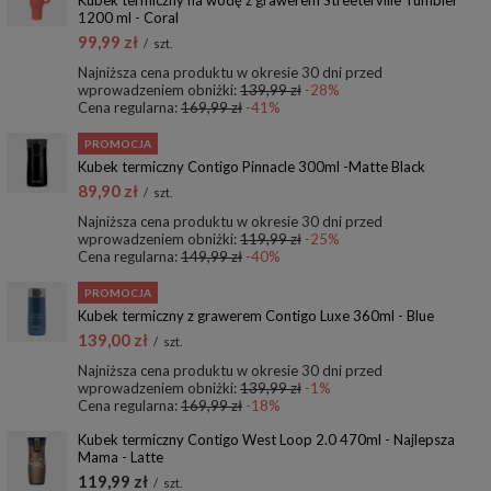
Kubek termiczny na wodę z grawerem Streeterville Tumbler
1200 ml - Coral
99,99 zł
/
szt.
Najniższa cena produktu w okresie 30 dni przed
wprowadzeniem obniżki:
139,99 zł
-28%
Cena regularna:
169,99 zł
-41%
PROMOCJA
Kubek termiczny Contigo Pinnacle 300ml -Matte Black
89,90 zł
/
szt.
Najniższa cena produktu w okresie 30 dni przed
wprowadzeniem obniżki:
119,99 zł
-25%
Cena regularna:
149,99 zł
-40%
PROMOCJA
Kubek termiczny z grawerem Contigo Luxe 360ml - Blue
139,00 zł
/
szt.
Najniższa cena produktu w okresie 30 dni przed
wprowadzeniem obniżki:
139,99 zł
-1%
Cena regularna:
169,99 zł
-18%
Kubek termiczny Contigo West Loop 2.0 470ml - Najlepsza
Mama - Latte
119,99 zł
/
szt.