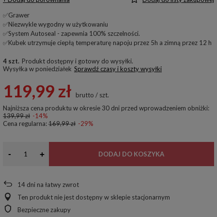
✅Grawer
✅Niezwykle wygodny w użytkowaniu
✅System Autoseal - zapewnia 100% szczelności.
✅Kubek utrzymuje ciepłą temperaturę napoju przez 5h a zimną przez 12 h
4 szt.
Produkt dostępny i gotowy do wysyłki
Wysyłka
w poniedziałek
Sprawdź czasy i koszty wysyłki
119,99 zł
brutto
/
szt.
Najniższa cena produktu w okresie 30 dni przed wprowadzeniem obniżki:
139,99 zł
-14%
Cena regularna:
169,99 zł
-29%
-
+
DODAJ DO KOSZYKA
14
dni na łatwy zwrot
Ten produkt nie jest dostępny w sklepie stacjonarnym
Bezpieczne zakupy