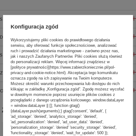
SZCZEGÓŁOWE INFORMACJE
Konfiguracja zgód
DO POBRANIA
Wykorzystujemy pliki cookies do prawidłowego działania
serwisu, aby oferować funkcje społecznościowe, analizować
ruch i prowadzić działania marketingowe - zarówno przez nas,
STREFA REKOMENDACJI
jak i naszych Zaufanych Partnerów. Pliki cookies służą również
do personalizacji reklam. Więcej informacji znajdziesz w
[polityce prywatności](https://www.zabierzkoniecznie.pl/pol-
ZADAJ PYTANIE
privacy-and-cookie-notice.html). Akceptacja tego komunikatu
oznacza zgodę na ich zapisywanie na Twoim komputerze.
Możesz określić warunki przechowywania lub dostępu do nich
klikając w zakładkę „Konfiguracja zgód”. Zgodę możesz wycofać
OPINIE
w dowolnym momencie poprzez usunięcie plików cookies z
przeglądarki z danego urządzenia końcowego. window.dataLayer
= window.dataLayer || []; function gtag()
ZABIERZ JESZCZE :)
{dataLayer.push(arguments);} gtag('consent', 'default', {
'ad_storage': 'denied', 'analytics_storage': 'denied',
'ad_personalization': 'denied', 'ad_user_data': 'denied',
PROMOCJA
'personalization_storage': 'denied' 'security_storage': 'denied',
Kubek termiczny z grawerem Contigo Byron 720ml - Gunmetal
'functionality_storage': 'denied', 'wait_for_update': 500 });