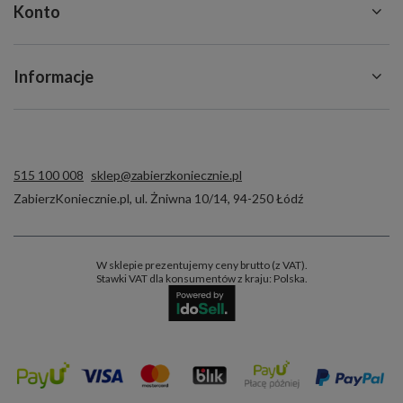
Konto
Informacje
515 100 008
sklep@zabierzkoniecznie.pl
ZabierzKoniecznie.pl
,
ul. Żniwna 10/14
,
94-250
Łódź
W sklepie prezentujemy ceny brutto (z VAT).
Stawki VAT dla konsumentów z kraju:
Polska
.