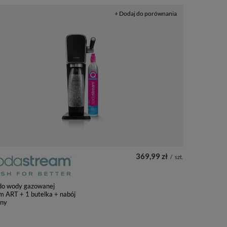
+ Dodaj do porównania
369,99 zł
/
szt.
 do wody gazowanej
m ART + 1 butelka + nabój
rny