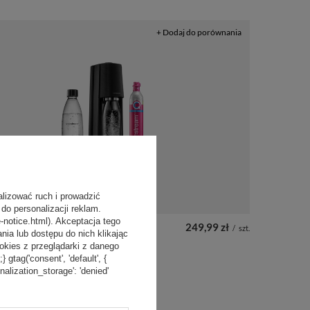
+ Dodaj do porównania
alizować ruch i prowadzić
do personalizacji reklam.
-notice.html). Akceptacja tego
249,99 zł
/
szt.
a lub dostępu do nich klikając
kies z przeglądarki z danego
tag('consent', 'default', {
 do wody gazowanej
onalization_storage': 'denied'
m TERRA czarny'+
 nabój CO2