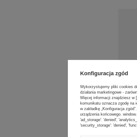
Konfiguracja zgód
Wykorzystujemy pliki cookies d
działania marketingowe - zarówn
Więcej informacji znajdziesz w 
komunikatu oznacza zgodę na i
w zakładkę „Konfiguracja zgód
urządzenia końcowego. window.dat
Saturator
'ad_storage': 'denied', 'analytics
SodaStrea
'security_storage': 'denied', 'func
+ nabój C