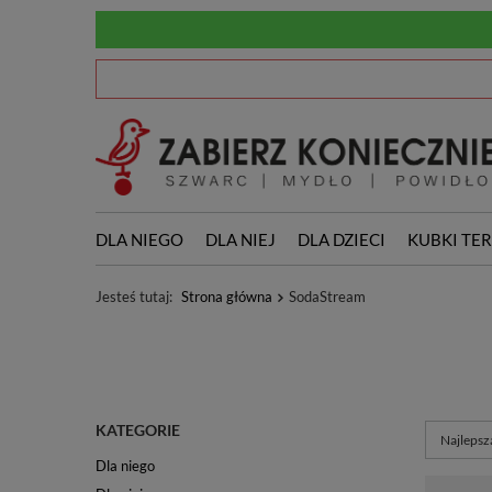
DLA NIEGO
DLA NIEJ
DLA DZIECI
KUBKI TE
Jesteś tutaj:
Strona główna
SodaStream
KATEGORIE
Zmień so
Najlepsz
Dla niego