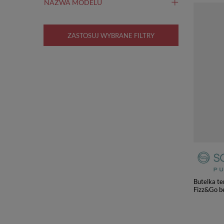
NAZWA MODELU
ZASTOSUJ WYBRANE FILTRY
Butelka t
Fizz&Go b