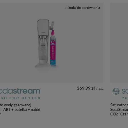
+ Dodaj do porównania
369,99 zł
/
szt.
 do wody gazowanej
Saturator
m ART + butelka + nabój
SodaStrea
y
CO2- Cza