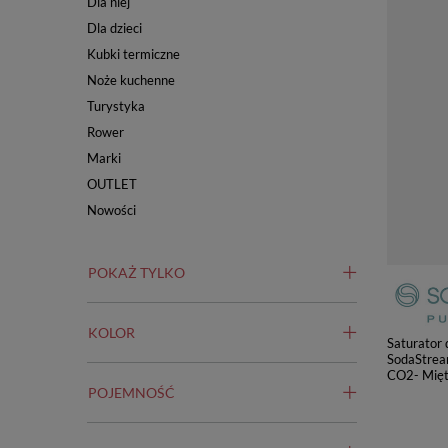
Dla niej
Dla dzieci
Kubki termiczne
Noże kuchenne
Turystyka
Rower
Marki
OUTLET
Nowości
POKAŻ TYLKO
KOLOR
Saturator
SodaStrea
CO2- Mię
POJEMNOŚĆ