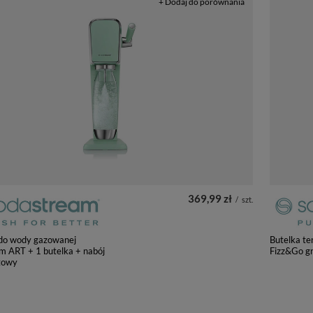
+ Dodaj do porównania
369,99 zł
/
szt.
 do wody gazowanej
Butelka t
m ART + 1 butelka + nabój
Fizz&Go g
towy