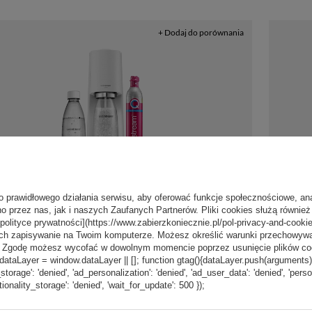
+ Dodaj do porównania
o prawidłowego działania serwisu, aby oferować funkcje społecznościowe, an
o przez nas, jak i naszych Zaufanych Partnerów. Pliki cookies służą również 
[polityce prywatności](https://www.zabierzkoniecznie.pl/pol-privacy-and-cookie
249,99 zł
/
szt.
ch zapisywanie na Twoim komputerze. Możesz określić warunki przechowywani
”. Zgodę możesz wycofać w dowolnym momencie poprzez usunięcie plików coo
aLayer = window.dataLayer || []; function gtag(){dataLayer.push(arguments);} g
 do wody gazowanej
Saturator
_storage': 'denied', 'ad_personalization': 'denied', 'ad_user_data': 'denied', 'pers
m TERRA biały'+ butelka
SodaStrea
tionality_storage': 'denied', 'wait_for_update': 500 });
O2
butelka +