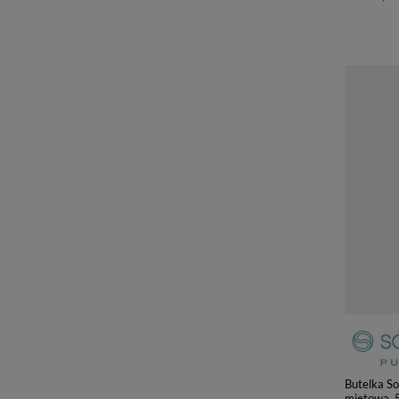
Butelka S
miętowa, 