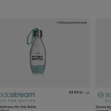
+ Dodaj do porównania
49,99 zł
/
szt.
odaStream My Only Bottle
Zestaw bu
500 ml
czarnych,