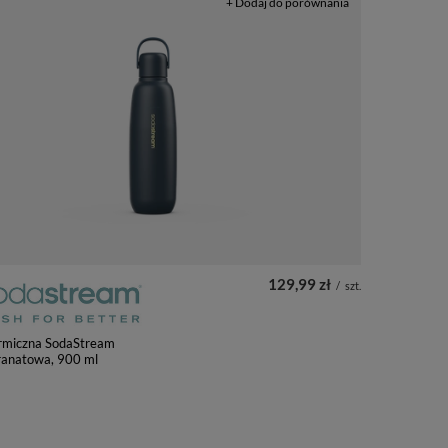
+ Dodaj do porównania
129,99 zł
/
szt.
ermiczna SodaStream
ranatowa, 900 ml