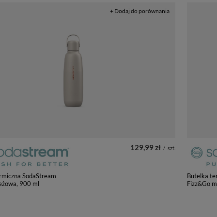
+ Dodaj do porównania
129,99 zł
/
szt.
ermiczna SodaStream
Butelka t
eżowa, 900 ml
Fizz&Go m