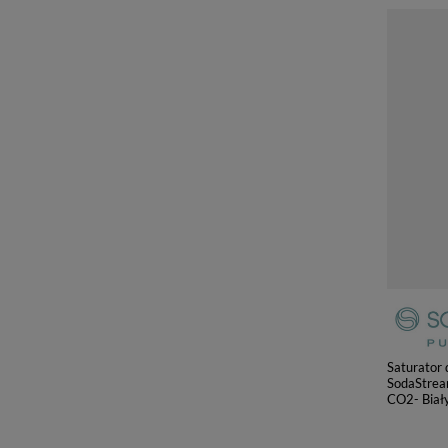
Saturator
SodaStrea
CO2- Biał