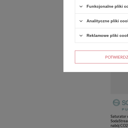
Funkcjonalne pliki 
Analityczne pliki coo
Reklamowe pliki coo
POTWIERD
Saturator
SodaStrea
nabój CO2