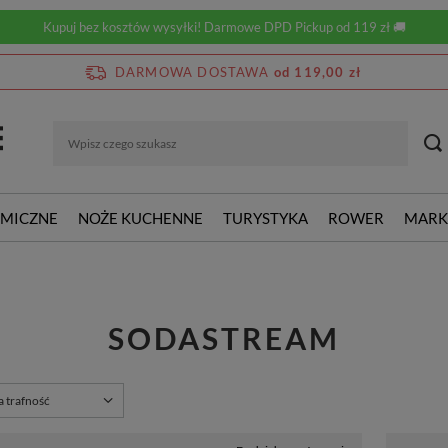
Kupuj bez kosztów wysyłki! Darmowe DPD Pickup od 119 zł 🚚
DARMOWA DOSTAWA
od 119,00 zł
RMICZNE
NOŻE KUCHENNE
TURYSTYKA
ROWER
MARK
SODASTREAM
rtowanie
a trafność