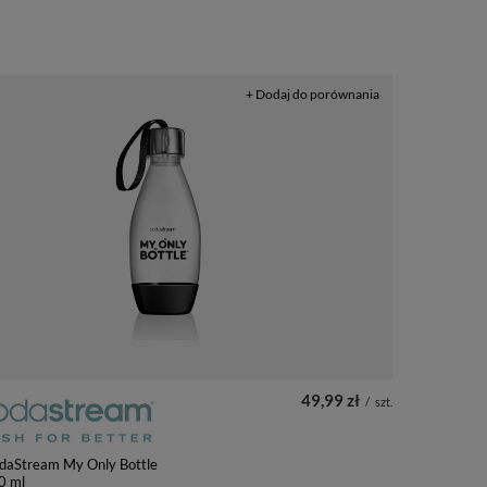
+ Dodaj do porównania
49,99 zł
/
szt.
odaStream My Only Bottle
0 ml