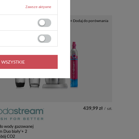
Zawsze aktywne
+ Dodaj do porównania
 WSZYSTKIE
439,99 zł
/
szt.
 do wody gazowanej
m Duo biały'+ 2
abój CO2