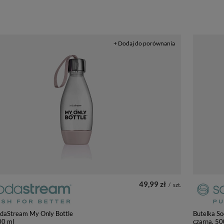
+ Dodaj do porównania
49,99 zł
/
szt.
odaStream My Only Bottle
Butelka S
00 ml
czarna, 50