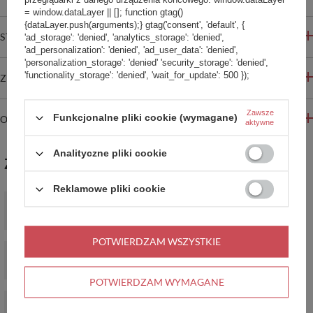
= window.dataLayer || []; function gtag()
{dataLayer.push(arguments);} gtag('consent', 'default', {
STREFA REKOMENDACJI
'ad_storage': 'denied', 'analytics_storage': 'denied',
'ad_personalization': 'denied', 'ad_user_data': 'denied',
'personalization_storage': 'denied' 'security_storage': 'denied',
'functionality_storage': 'denied', 'wait_for_update': 500 });
ZADAJ PYTANIE
Zawsze
Funkcjonalne pliki cookie (wymagane)
OPINIE
aktywne
Analityczne pliki cookie
ZABIERZ JESZCZE :)
Reklamowe pliki cookie
Saturator do wody gazowanej SodaStream TERRA biały'+
butelka + nabój CO2
249,99 zł
/
szt.
POTWIERDZAM WSZYSTKIE
Saturator do wody gazowanej SodaStream TERRA czarny'+
butelka + nabój CO2
249,99 zł
/
szt.
POTWIERDZAM WYMAGANE
Saturator do wody gazowanej SodaStream Duo biały'+ 2
butelki+ nabój CO2