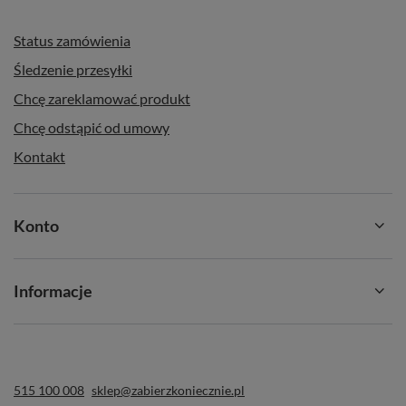
Status zamówienia
Śledzenie przesyłki
Chcę zareklamować produkt
Chcę odstąpić od umowy
Kontakt
Konto
Informacje
515 100 008
sklep@zabierzkoniecznie.pl