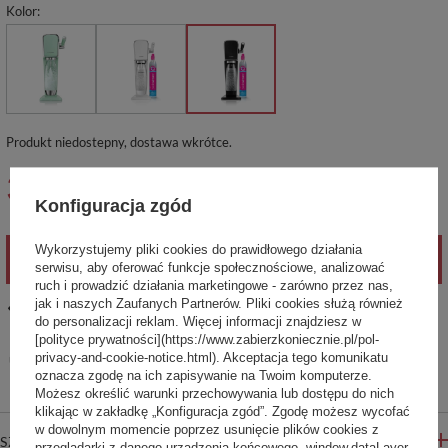
Kolor
Produkt niedostepny, dostawa wkrótce
369,99 zł
brutto
/
szt.
Konfiguracja zgód
Wykorzystujemy pliki cookies do prawidłowego działania
POWIADOM O DOSTĘPNOŚCI
serwisu, aby oferować funkcje społecznościowe, analizować
ruch i prowadzić działania marketingowe - zarówno przez nas,
jak i naszych Zaufanych Partnerów. Pliki cookies służą również
14
dni na łatwy zwrot
do personalizacji reklam. Więcej informacji znajdziesz w
Ten produkt nie jest dostępny w sklepie stacjonarnym
[polityce prywatności](https://www.zabierzkoniecznie.pl/pol-
privacy-and-cookie-notice.html). Akceptacja tego komunikatu
Bezpieczne zakupy
oznacza zgodę na ich zapisywanie na Twoim komputerze.
Możesz określić warunki przechowywania lub dostępu do nich
klikając w zakładkę „Konfiguracja zgód”. Zgodę możesz wycofać
w dowolnym momencie poprzez usunięcie plików cookies z
SZCZEGÓŁOWE INFORMACJE
przeglądarki z danego urządzenia końcowego. window.dataLayer