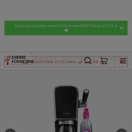
Kupuj bez kosztów wysyłki! Darmowe DPD Pickup od 119 zł
🚚
Wstecz
Strona główna
Marki
SodaStream
Saturator do wod
DARMOWA DOSTAWA
od 119,00 zł