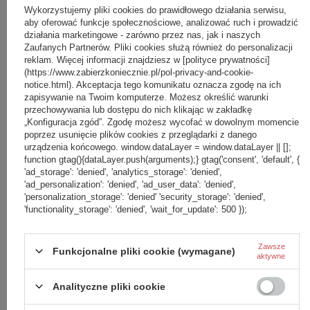
Wykorzystujemy pliki cookies do prawidłowego działania serwisu,
aby oferować funkcje społecznościowe, analizować ruch i prowadzić
OPINIE
działania marketingowe - zarówno przez nas, jak i naszych
Zaufanych Partnerów. Pliki cookies służą również do personalizacji
reklam. Więcej informacji znajdziesz w [polityce prywatności]
ZABIERZ JESZCZE :)
(https://www.zabierzkoniecznie.pl/pol-privacy-and-cookie-
notice.html). Akceptacja tego komunikatu oznacza zgodę na ich
zapisywanie na Twoim komputerze. Możesz określić warunki
Saturator do wody gazowanej SodaStream ART + butelka +
przechowywania lub dostępu do nich klikając w zakładkę
nabój CO2- Biały
„Konfiguracja zgód”. Zgodę możesz wycofać w dowolnym momencie
369,99 zł
poprzez usunięcie plików cookies z przeglądarki z danego
/
szt.
urządzenia końcowego. window.dataLayer = window.dataLayer || [];
Saturator do wody gazowanej SodaStream Duo biały'+ 2
function gtag(){dataLayer.push(arguments);} gtag('consent', 'default', {
butelki+ nabój CO2
'ad_storage': 'denied', 'analytics_storage': 'denied',
439,99 zł
'ad_personalization': 'denied', 'ad_user_data': 'denied',
/
szt.
'personalization_storage': 'denied' 'security_storage': 'denied',
Saturator do wody gazowanej SodaStream ART + 1 butelka +
'functionality_storage': 'denied', 'wait_for_update': 500 });
nabój CO2- Miętowy
369,99 zł
/
szt.
Zawsze
Funkcjonalne pliki cookie (wymagane)
Saturator do wody gazowanej SodaStream TERRA biały'+
aktywne
butelka + nabój CO2
249,99 zł
/
szt.
Analityczne pliki cookie
Saturator do wody gazowanej SodaStream TERRA czarny'+