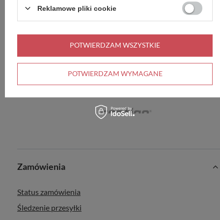
butelka + nabój CO2
Reklamowe pliki cookie
249,99 zł
/
szt.
Saturator do wody gazowanej SodaStream ART + 1 butelka +
nabój CO2- Czarny
POTWIERDZAM WSZYSTKIE
369,99 zł
/
szt.
POTWIERDZAM WYMAGANE
Zamówienia
Status zamówienia
Śledzenie przesyłki