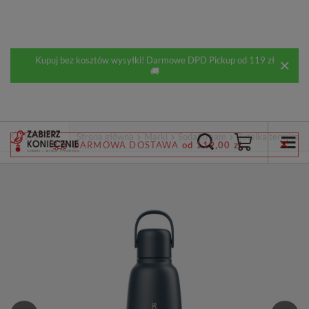
Kupuj bez kosztów wysyłki! Darmowe DPD Pickup od 119 zł
🚚
Wstecz
Strona główna
Marki
SodaStream
Butelka termiczn
DARMOWA DOSTAWA
od 119,00 zł