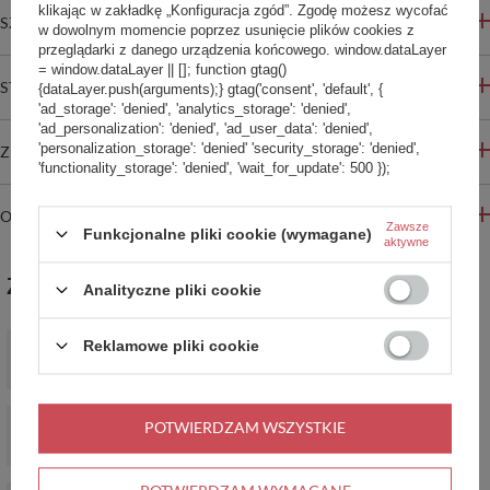
klikając w zakładkę „Konfiguracja zgód”. Zgodę możesz wycofać
SZCZEGÓŁOWE INFORMACJE
w dowolnym momencie poprzez usunięcie plików cookies z
przeglądarki z danego urządzenia końcowego. window.dataLayer
= window.dataLayer || []; function gtag()
STREFA REKOMENDACJI
{dataLayer.push(arguments);} gtag('consent', 'default', {
'ad_storage': 'denied', 'analytics_storage': 'denied',
'ad_personalization': 'denied', 'ad_user_data': 'denied',
'personalization_storage': 'denied' 'security_storage': 'denied',
ZADAJ PYTANIE
'functionality_storage': 'denied', 'wait_for_update': 500 });
OPINIE
Zawsze
Funkcjonalne pliki cookie (wymagane)
aktywne
ZABIERZ JESZCZE :)
Analityczne pliki cookie
Zestaw butelek SodaStream Fuse czarnych, 2x1L
Reklamowe pliki cookie
66,99 zł
/
szt.
Zestaw butelek SodaStream Fuse białych, 2x1L
POTWIERDZAM WSZYSTKIE
66,99 zł
/
szt.