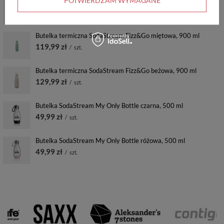
POTWIERDZAM WYMAGANE
Butelka SodaStream My Only Bottle miętowa, 500 ml
49,99 zł
/
szt.
Butelka termiczna SodaStream Fizz&Go miętowa, 900 ml
119,99 zł
/
szt.
Butelka termiczna SodaStream Fizz&Go beżowa, 900 ml
129,99 zł
/
szt.
Butelka SodaStream My Only Bottle czarna, 500 ml
49,99 zł
/
szt.
Butelka SodaStream My Only Bottle różowa, 500 ml
49,99 zł
/
szt.