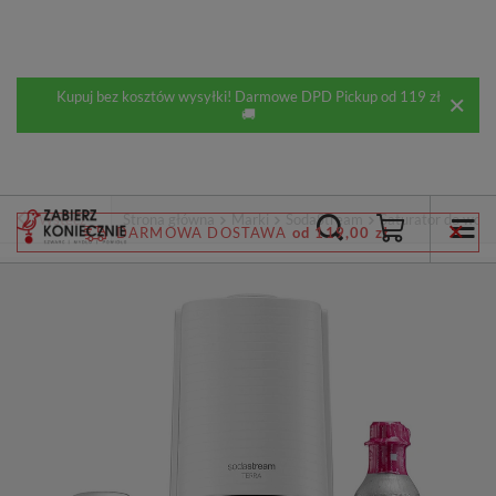
Kupuj bez kosztów wysyłki! Darmowe DPD Pickup od 119 zł
🚚
Wstecz
Strona główna
Marki
SodaStream
Saturator do wod
DARMOWA DOSTAWA
od 119,00 zł