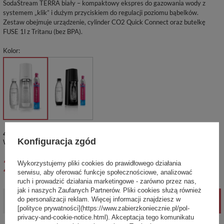
SodaStream TERRA biały – kompaktowy ekspres do gazowania wody z
systemem „klik” i dużym przyciskiem do regulacji poziomu bąbelków.
Zestaw obejmuje urządzenie, cylinder CO2 Quick Connect oraz butelkę
FUSE 1l z Tritanu (bez BPA).
Kolor
4 szt.
Produkt dostępny i gotowy do wysyłki
Konfiguracja zgód
Wysyłka
w poniedziałek
Sprawdź czasy i koszty wysyłki
249,99 zł
Wykorzystujemy pliki cookies do prawidłowego działania
brutto
/
szt.
serwisu, aby oferować funkcje społecznościowe, analizować
ruch i prowadzić działania marketingowe - zarówno przez nas,
jak i naszych Zaufanych Partnerów. Pliki cookies służą również
do personalizacji reklam. Więcej informacji znajdziesz w
-
+
DODAJ DO KOSZYKA
[polityce prywatności](https://www.zabierzkoniecznie.pl/pol-
privacy-and-cookie-notice.html). Akceptacja tego komunikatu