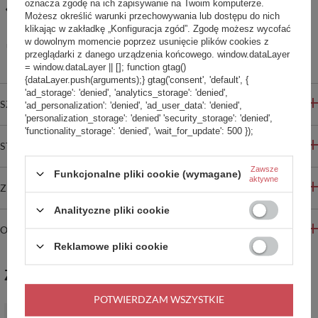
oznacza zgodę na ich zapisywanie na Twoim komputerze.
14
dni na łatwy zwrot
Możesz określić warunki przechowywania lub dostępu do nich
klikając w zakładkę „Konfiguracja zgód”. Zgodę możesz wycofać
Ten produkt nie jest dostępny w sklepie stacjonarnym
w dowolnym momencie poprzez usunięcie plików cookies z
Bezpieczne zakupy
przeglądarki z danego urządzenia końcowego. window.dataLayer
= window.dataLayer || []; function gtag()
{dataLayer.push(arguments);} gtag('consent', 'default', {
'ad_storage': 'denied', 'analytics_storage': 'denied',
SZCZEGÓŁOWE INFORMACJE
'ad_personalization': 'denied', 'ad_user_data': 'denied',
'personalization_storage': 'denied' 'security_storage': 'denied',
'functionality_storage': 'denied', 'wait_for_update': 500 });
STREFA REKOMENDACJI
Zawsze
Funkcjonalne pliki cookie (wymagane)
aktywne
ZADAJ PYTANIE
Analityczne pliki cookie
OPINIE
Reklamowe pliki cookie
ZABIERZ JESZCZE :)
POTWIERDZAM WSZYSTKIE
Saturator do wody gazowanej SodaStream Duo biały'+ 2