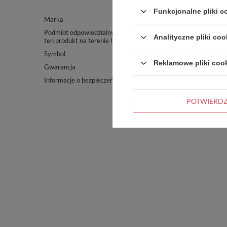
Funkcjonalne pliki 
Marka
Dr.Bacty
Podmiot odpowiedzialny za
Red Bird Sp. z o.o.
Więcej
Analityczne pliki coo
ten produkt na terenie UE
Symbol
DRT-XL-MIST
Reklamowe pliki coo
Gwarancja
24 miesiące gwarancji
Informacje o bezpieczeństwie
Ręcznik
Więcej
POTWIERD