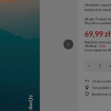
Ultralekki i super
dodają stylu. Ideal
24 szt.
Produkt do
Wysyłka
w ponied
69,99 zł
Najniższa cena pr
79,99 zł
-12%
Cena regularna:
99
-
14
dni na łat
Ten produkt n
Bezpieczne z