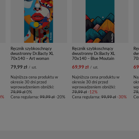
Ręcznik szybkoschnący
Ręcznik szybkoschnący
Rę
dwustronny Dr.Bacty XL
dwustronny Dr.Bacty XL
dw
70x140 – Art woman
70x140 – Blue Moutain
70
79,99 zł
69,99 zł
69
/
szt.
/
szt.
Najniższa cena produktu w
Najniższa cena produktu w
Naj
okresie 30 dni przed
okresie 30 dni przed
okr
wprowadzeniem obniżki:
wprowadzeniem obniżki:
wp
79,99 zł
0%
79,99 zł
-12%
79,
0%
Cena regularna:
99,99 zł
-20%
Cena regularna:
99,99 zł
-30%
Ce