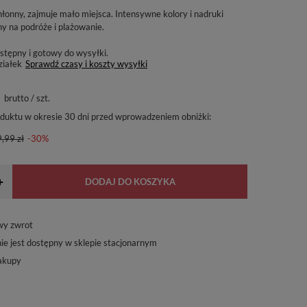
chłonny, zajmuje mało miejsca. Intensywne kolory i nadruki
ny na podróże i plażowanie.
stępny i gotowy do wysyłki
ziałek
Sprawdź czasy i koszty wysyłki
brutto
/
szt.
oduktu w okresie 30 dni przed wprowadzeniem obniżki:
,99 zł
-30%
+
DODAJ DO KOSZYKA
wy zwrot
ie jest dostępny w sklepie stacjonarnym
akupy