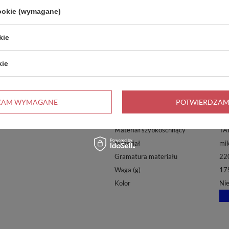
cookie (wymagane)
PARAMETRY
rozmiar
XL
kie
Chłonność
~8
Zawieszka
wsz
kie
Uszyty w Polsce
TA
Sposób pakowania
opa
ZAM WYMAGANE
POTWIERDZAM
Możliwość prania w pralce
TA
Miękkie obszycie
TA
Materiał szybkoschnący
TA
Materiał
mik
Gramatura materiału
22
Waga (g)
17
Kolor
Nie