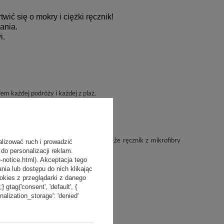
ić się o mokry i ciężki ręcznik!
ania.
i.
m każdej podróży i każdej z plaż.
ęczniki bawełniane frotte. Oznacza to, że ręcznik z mikrofibry
alizować ruch i prowadzić
n czy plażę.
do personalizacji reklam.
-notice.html). Akceptacja tego
a lub dostępu do nich klikając
kies z przeglądarki z danego
tag('consent', 'default', {
onalization_storage': 'denied'