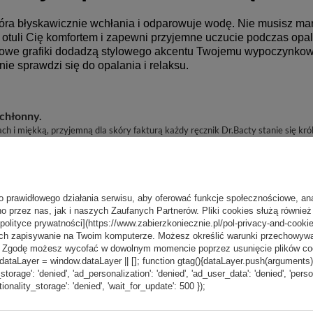
óra błyskawicznie wchłania i odparowuje wodę. Nie musisz martw
 otuli Cię komfortem i zapewni przyjemne uczucie podczas opal
owe grafiki dodadzą stylowego akcentu Twojemu wypoczynkow
e sprawdzi się do opalania i relaksu.
rchłonny.
i miękką, przyjemną dla skóry fakturą każdy ręcznik Dr.Bacty stanie się króle
go.
y niż sama waży
3 razy bardziej chłonną
, co czyni ją
niż tradycyjne r
o prawidłowego działania serwisu, aby oferować funkcje społecznościowe, an
ekkie
mało miejsca
i zajmują
, co czyni je idealnymi na podróż, siłownię, base
o przez nas, jak i naszych Zaufanych Partnerów. Pliki cookies służą również 
[polityce prywatności](https://www.zabierzkoniecznie.pl/pol-privacy-and-cookie
ch zapisywanie na Twoim komputerze. Możesz określić warunki przechowywani
”. Zgodę możesz wycofać w dowolnym momencie poprzez usunięcie plików coo
aLayer = window.dataLayer || []; function gtag(){dataLayer.push(arguments);} g
_storage': 'denied', 'ad_personalization': 'denied', 'ad_user_data': 'denied', 'pers
tionality_storage': 'denied', 'wait_for_update': 500 });