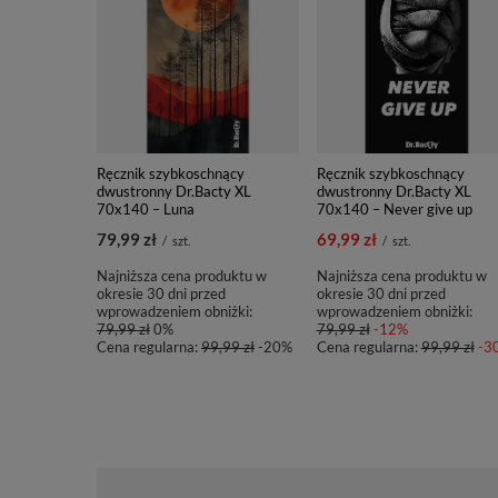
Ręcznik szybkoschnący
Ręcznik szybkoschnący
dwustronny Dr.Bacty XL
dwustronny Dr.Bacty XL
70x140 – Luna
70x140 – Never give up
79,99 zł
69,99 zł
/
szt.
/
szt.
Najniższa cena produktu w
Najniższa cena produktu w
okresie 30 dni przed
okresie 30 dni przed
wprowadzeniem obniżki:
wprowadzeniem obniżki:
79,99 zł
0%
79,99 zł
-12%
Cena regularna:
99,99 zł
-20%
Cena regularna:
99,99 zł
-3