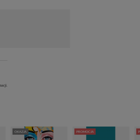
acji.
OKAZJA
PROMOCJA