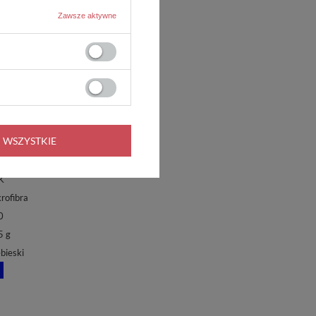
Zawsze aktywne
 - 70x140 cm
00 g wody
yta w ręcznik
K
kowanie kartonowe (papier kraftliner)
 WSZYSTKIE
K
K
K
rofibra
0
5 g
bieski