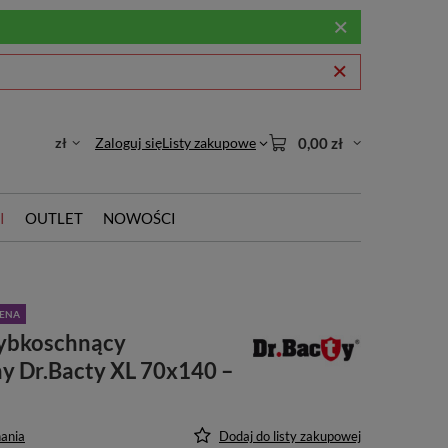
zł
Zaloguj się
Listy zakupowe
0,00 zł
I
OUTLET
NOWOŚCI
CENA
zybkoschnący
y Dr.Bacty XL 70x140 –
ania
Dodaj do listy zakupowej