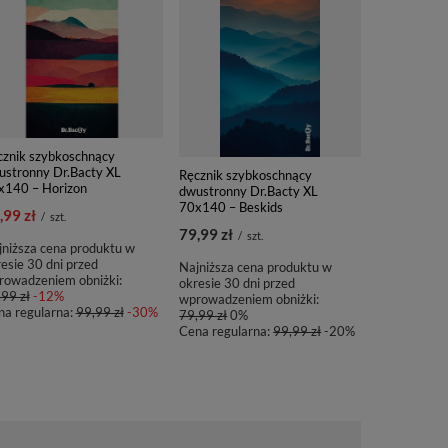
cznik szybkoschnący
ustronny Dr.Bacty XL
Ręcznik szybkoschnący
Ręcznik szy
x140 – Horizon
dwustronny Dr.Bacty XL
dwustronny
70x140 – Beskids
– Never giv
,99 zł
/
szt.
79,99 zł
69,99 zł
/
szt.
/
niższa cena produktu w
esie 30 dni przed
Najniższa cena produktu w
rowadzeniem obniżki:
okresie 30 dni przed
99 zł
-12%
wprowadzeniem obniżki:
na regularna:
99,99 zł
-30%
79,99 zł
0%
Cena regularna:
99,99 zł
-20%