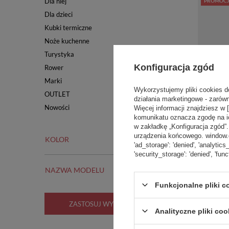
Dla niej
PROMOCJ
Dla dzieci
Kubki termiczne
Noże kuchenne
Turystyka
Konfiguracja zgód
Rower
Marki
Wykorzystujemy pliki cookies d
OUTLET
działania marketingowe - zarówn
Nowości
Więcej informacji znajdziesz w 
komunikatu oznacza zgodę na i
w zakładkę „Konfiguracja zgód
urządzenia końcowego. window.dat
KOLOR
'ad_storage': 'denied', 'analytics
'security_storage': 'denied', 'func
NAZWA MODELU
Kubek ter
Contigo W
Funkcjonalne pliki 
Biały Mat
ZASTOSUJ WYBRANE FILTRY
Analityczne pliki coo