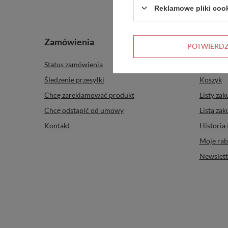
Reklamowe pliki coo
Zamówienia
Konto
POTWIERD
Status zamówienia
Zarejestr
Śledzenie przesyłki
Koszyk
Chcę zareklamować produkt
Listy za
Chcę odstąpić od umowy
Lista za
Kontakt
Historia 
Moje rab
Newslett