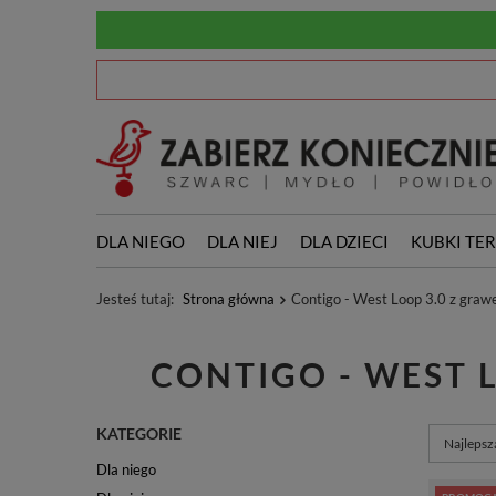
DLA NIEGO
DLA NIEJ
DLA DZIECI
KUBKI TE
Jesteś tutaj:
Strona główna
Contigo - West Loop 3.0 z gra
CONTIGO - WEST
KATEGORIE
Zmień so
Najlepsz
Dla niego