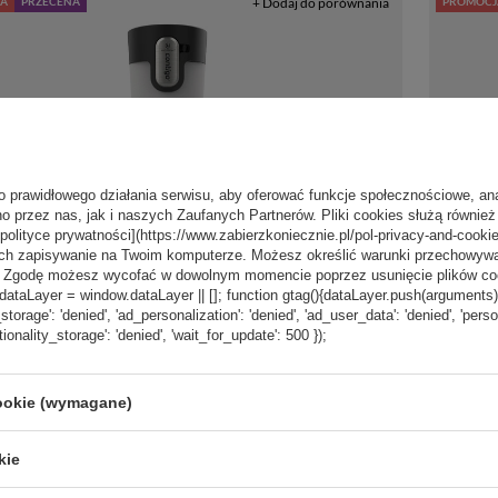
A
PRZECENA
+ Dodaj do porównania
PROMOCJ
o prawidłowego działania serwisu, aby oferować funkcje społecznościowe, an
o przez nas, jak i naszych Zaufanych Partnerów. Pliki cookies służą również 
[polityce prywatności](https://www.zabierzkoniecznie.pl/pol-privacy-and-cookie
ch zapisywanie na Twoim komputerze. Możesz określić warunki przechowywani
”. Zgodę możesz wycofać w dowolnym momencie poprzez usunięcie plików coo
aLayer = window.dataLayer || []; function gtag(){dataLayer.push(arguments);} g
129,99 zł
_storage': 'denied', 'ad_personalization': 'denied', 'ad_user_data': 'denied', 'pers
/
szt.
tionality_storage': 'denied', 'wait_for_update': 500 });
Najniższa cena produktu w okresie
30 dni przed wprowadzeniem
miczny z grawerem
Kubek ter
obniżki:
139,99 zł
-7%
est Loop 3.0 470 ml -
Contigo We
cookie (wymagane)
Cena regularna:
169,99 zł
-24%
Czarny
kie