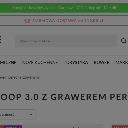
Kupuj bez kosztów wysyłki! Darmowe DPD Pickup od 119 zł 🚚
DARMOWA DOSTAWA
od 119,00 zł
RMICZNE
NOŻE KUCHENNE
TURYSTYKA
ROWER
MARK
werem personalizowanym
 LOOP 3.0 Z GRAWEREM P
rtowanie
a trafność