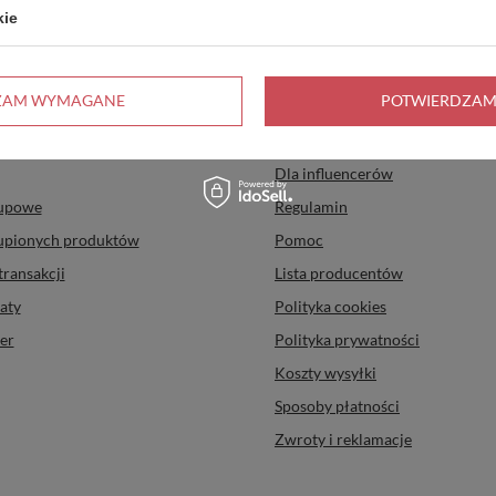
kie
Informacje
ZAM WYMAGANE
POTWIERDZAM
uj się
O firmie
Dla influencerów
kupowe
Regulamin
kupionych produktów
Pomoc
transakcji
Lista producentów
aty
Polityka cookies
er
Polityka prywatności
Koszty wysyłki
Sposoby płatności
Zwroty i reklamacje