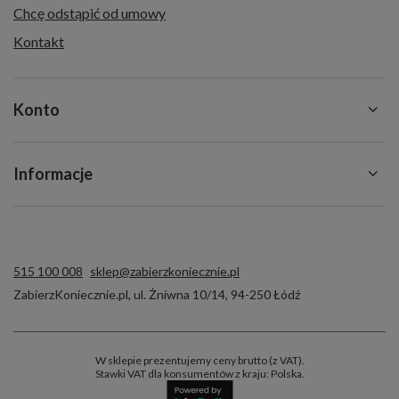
Chcę odstąpić od umowy
Kontakt
Konto
Informacje
515 100 008
sklep@zabierzkoniecznie.pl
ZabierzKoniecznie.pl
,
ul. Żniwna 10/14
,
94-250
Łódź
W sklepie prezentujemy ceny brutto (z VAT).
Stawki VAT dla konsumentów z kraju:
Polska
.