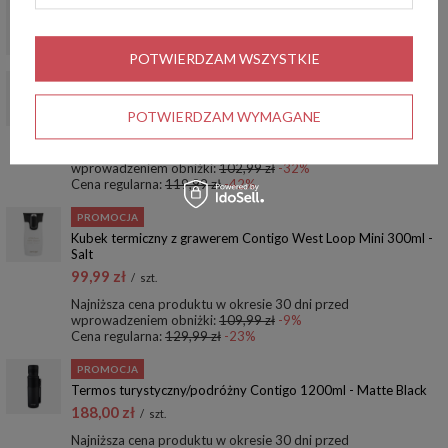
Kubek termiczny Contigo West Loop 2.0 470ml - Peace -
Różowy Mat
119,99 zł
/
szt.
POTWIERDZAM WSZYSTKIE
PROMOCJA
Kubek termiczny Contigo Byron 2.0 470ml - Grafitowy Mat
POTWIERDZAM WYMAGANE
69,90 zł
/
szt.
Najniższa cena produktu w okresie 30 dni przed
wprowadzeniem obniżki:
102,99 zł
-32%
Cena regularna:
119,99 zł
-42%
PROMOCJA
Kubek termiczny z grawerem Contigo West Loop Mini 300ml -
Salt
99,99 zł
/
szt.
Najniższa cena produktu w okresie 30 dni przed
wprowadzeniem obniżki:
109,99 zł
-9%
Cena regularna:
129,99 zł
-23%
PROMOCJA
Termos turystyczny/podróżny Contigo 1200ml - Matte Black
188,00 zł
/
szt.
Najniższa cena produktu w okresie 30 dni przed