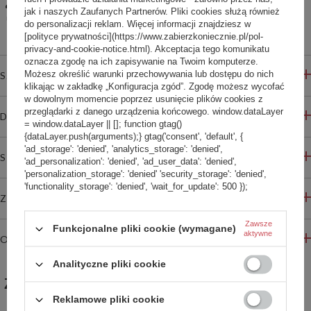
Udostępnij konfigurację
jak i naszych Zaufanych Partnerów. Pliki cookies służą również
Bezpieczne zakupy
do personalizacji reklam. Więcej informacji znajdziesz w
[polityce prywatności](https://www.zabierzkoniecznie.pl/pol-
privacy-and-cookie-notice.html). Akceptacja tego komunikatu
oznacza zgodę na ich zapisywanie na Twoim komputerze.
Możesz określić warunki przechowywania lub dostępu do nich
SZCZEGÓŁOWE INFORMACJE
klikając w zakładkę „Konfiguracja zgód”. Zgodę możesz wycofać
w dowolnym momencie poprzez usunięcie plików cookies z
przeglądarki z danego urządzenia końcowego. window.dataLayer
DO POBRANIA
= window.dataLayer || []; function gtag()
{dataLayer.push(arguments);} gtag('consent', 'default', {
'ad_storage': 'denied', 'analytics_storage': 'denied',
STREFA REKOMENDACJI
'ad_personalization': 'denied', 'ad_user_data': 'denied',
'personalization_storage': 'denied' 'security_storage': 'denied',
'functionality_storage': 'denied', 'wait_for_update': 500 });
ZADAJ PYTANIE
Zawsze
Funkcjonalne pliki cookie (wymagane)
aktywne
OPINIE
Analityczne pliki cookie
ZABIERZ JESZCZE :)
Reklamowe pliki cookie