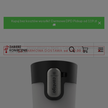
Kupuj bez kosztów wysyłki! Darmowe DPD Pickup od 119 zł
🚚
Wstecz
Strona główna
Marki
Contigo
Kubek termiczny z gr
DARMOWA DOSTAWA
od 119,00 zł