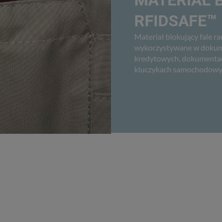
MATERIAŁ 
RFIDSAFE™
Materiał blokujący fale r
wykorzystywane w dokume
kredytowych, dokumentach
kluczykach samochodowy