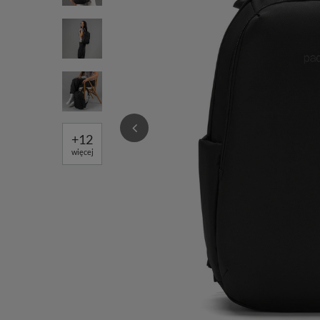
+
12
więcej