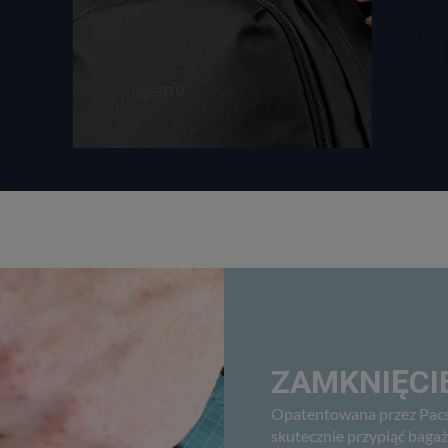
ZAMKNIĘCIE
Opatentowana przez Pacs
skutecznie przypiąć bagaż