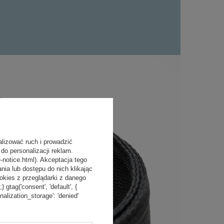
alizować ruch i prowadzić
do personalizacji reklam.
-notice.html). Akceptacja tego
a lub dostępu do nich klikając
kies z przeglądarki z danego
tag('consent', 'default', {
onalization_storage': 'denied'