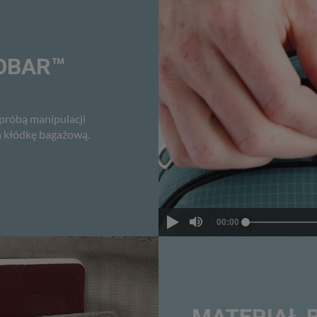
OBAR™
próbą manipulacji
na kłódkę bagażową.