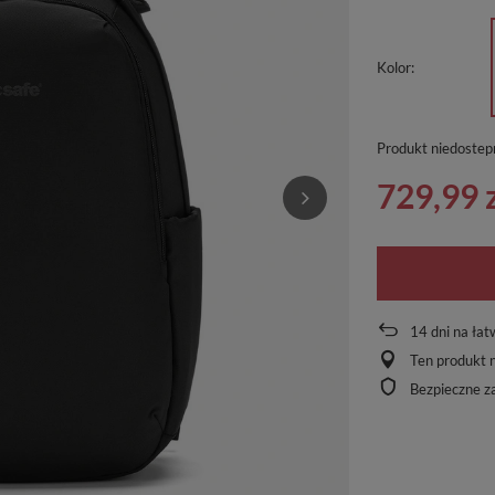
Kolor
Produkt niedostep
729,99 
14
dni na łat
Ten produkt n
Bezpieczne z