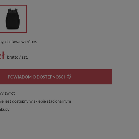
ny, dostawa wkrótce
zł
brutto
/
szt.
POWIADOM O DOSTĘPNOŚCI
wy zwrot
ie jest dostępny w sklepie stacjonarnym
akupy