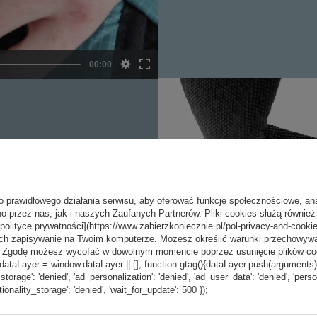
LINKĄ PASKI
ięciu i ucieczce z miejsca
enosić w torbie większe
o prawidłowego działania serwisu, aby oferować funkcje społecznościowe, an
o przez nas, jak i naszych Zaufanych Partnerów. Pliki cookies służą również 
[polityce prywatności](https://www.zabierzkoniecznie.pl/pol-privacy-and-cookie
ch zapisywanie na Twoim komputerze. Możesz określić warunki przechowywani
”. Zgodę możesz wycofać w dowolnym momencie poprzez usunięcie plików coo
aLayer = window.dataLayer || []; function gtag(){dataLayer.push(arguments);} g
_storage': 'denied', 'ad_personalization': 'denied', 'ad_user_data': 'denied', 'pers
tionality_storage': 'denied', 'wait_for_update': 500 });