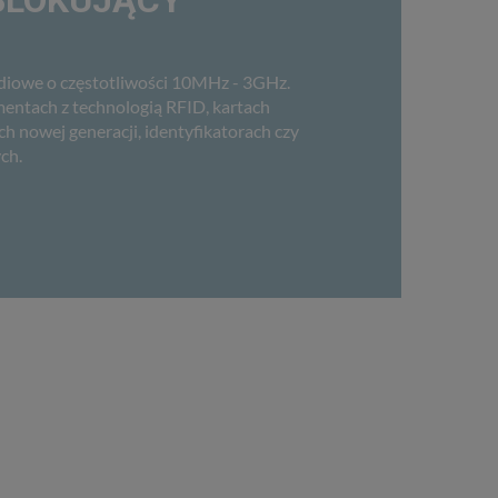
BLOKUJĄCY
adiowe o częstotliwości 10MHz - 3GHz.
ntach z technologią RFID, kartach
 nowej generacji, identyfikatorach czy
ch.