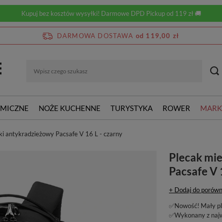
Kupuj bez kosztów wysyłki! Darmowe DPD Pickup od 119 zł 🚚
DARMOWA DOSTAWA
od 119,00 zł
RMICZNE
NOŻE KUCHENNE
TURYSTYKA
ROWER
MARK
ki antykradzieżowy Pacsafe V 16 L - czarny
Plecak mie
Pacsafe V 
+ Dodaj do porówn
✅Nowość! Mały ple
✅Wykonany z najwy