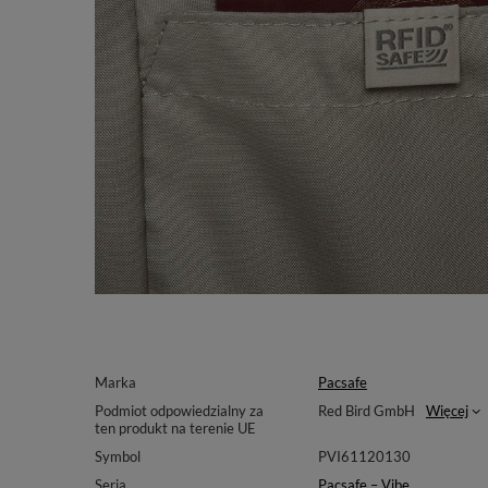
Marka
Pacsafe
Podmiot odpowiedzialny za
Red Bird GmbH
Więcej
ten produkt na terenie UE
Symbol
PVI61120130
Seria
Pacsafe – Vibe