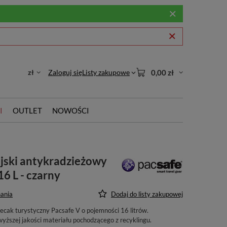
zł
Zaloguj się
Listy zakupowe
0,00 zł
I
OUTLET
NOWOŚCI
jski antykradzieżowy
16 L - czarny
ania
Dodaj do listy zakupowej
cak turystyczny Pacsafe V o pojemności 16 litrów.
ższej jakości materiału pochodzącego z recyklingu.