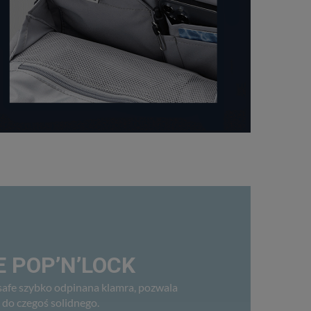
 POP’N’LOCK
afe szybko odpinana klamra, pozwala
 do czegoś solidnego.