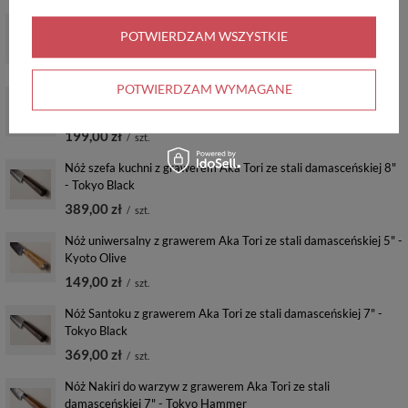
Nóż do obierania z grawerem Aka Tori ze stali damasceńskiej
POTWIERDZAM WSZYSTKIE
3,5" - Kyoto Olive
120,00 zł
/
szt.
POTWIERDZAM WYMAGANE
Nóż szefa kuchni z grawerem Aka Tori ze stali damasceńskiej 6"
- Kyoto Olive
199,00 zł
/
szt.
Nóż szefa kuchni z grawerem Aka Tori ze stali damasceńskiej 8"
- Tokyo Black
389,00 zł
/
szt.
Nóż uniwersalny z grawerem Aka Tori ze stali damasceńskiej 5" -
Kyoto Olive
149,00 zł
/
szt.
Nóż Santoku z grawerem Aka Tori ze stali damasceńskiej 7" -
Tokyo Black
369,00 zł
/
szt.
Nóż Nakiri do warzyw z grawerem Aka Tori ze stali
damasceńskiej 7" - Tokyo Hammer