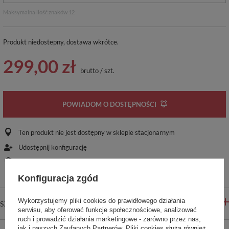
Maksymalna ilość znaków 12
Produkt niedostepny, dostawa wkrótce
299,00 zł
brutto
/
szt.
POWIADOM O DOSTĘPNOŚCI
Ten produkt nie jest dostępny w sklepie stacjonarnym
Udostępnij konfigurację
Bezpieczne zakupy
Konfiguracja zgód
Wykorzystujemy pliki cookies do prawidłowego działania
SZCZEGÓŁOWE INFORMACJE
serwisu, aby oferować funkcje społecznościowe, analizować
ruch i prowadzić działania marketingowe - zarówno przez nas,
jak i naszych Zaufanych Partnerów. Pliki cookies służą również