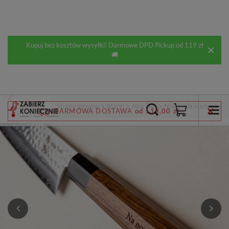
Kupuj bez kosztów wysyłki! Darmowe DPD Pickup od 119 zł
🚚
Wstecz
Strona główna
Marki
Aka Tori
Nóż szefa kuchni z gr
DARMOWA DOSTAWA
od 119,00 zł