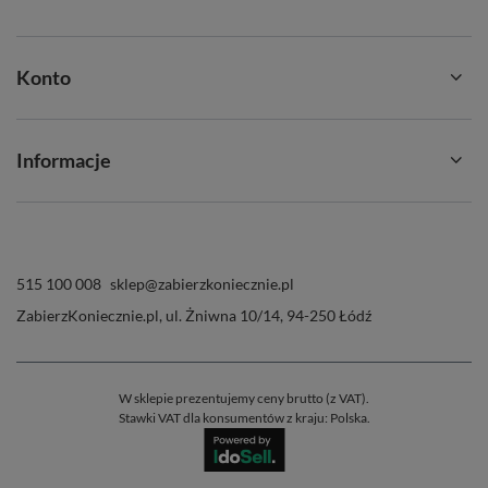
Konto
Informacje
515 100 008
sklep@zabierzkoniecznie.pl
ZabierzKoniecznie.pl
,
ul. Żniwna 10/14
,
94-250
Łódź
W sklepie prezentujemy ceny brutto (z VAT).
Stawki VAT dla konsumentów z kraju:
Polska
.