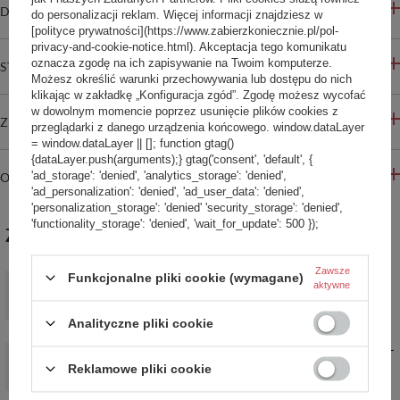
DO POBRANIA
do personalizacji reklam. Więcej informacji znajdziesz w
[polityce prywatności](https://www.zabierzkoniecznie.pl/pol-
privacy-and-cookie-notice.html). Akceptacja tego komunikatu
oznacza zgodę na ich zapisywanie na Twoim komputerze.
STREFA REKOMENDACJI
Możesz określić warunki przechowywania lub dostępu do nich
klikając w zakładkę „Konfiguracja zgód”. Zgodę możesz wycofać
w dowolnym momencie poprzez usunięcie plików cookies z
ZADAJ PYTANIE
przeglądarki z danego urządzenia końcowego. window.dataLayer
= window.dataLayer || []; function gtag()
{dataLayer.push(arguments);} gtag('consent', 'default', {
'ad_storage': 'denied', 'analytics_storage': 'denied',
OPINIE
'ad_personalization': 'denied', 'ad_user_data': 'denied',
'personalization_storage': 'denied' 'security_storage': 'denied',
'functionality_storage': 'denied', 'wait_for_update': 500 });
ZABIERZ JESZCZE :)
Zawsze
Funkcjonalne pliki cookie (wymagane)
Nóż do obierania z grawerem Aka Tori ze stali damasceńskiej
aktywne
3,5" - Tokyo Hammer
219,00 zł
/
szt.
Analityczne pliki cookie
Nóż uniwersalny z grawerem Aka Tori ze stali damasceńskiej 5" -
Tokyo Hammer
Reklamowe pliki cookie
249,00 zł
/
szt.