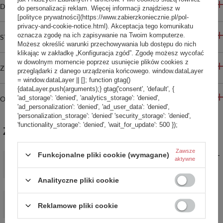
DO POBRANIA
do personalizacji reklam. Więcej informacji znajdziesz w
[polityce prywatności](https://www.zabierzkoniecznie.pl/pol-
privacy-and-cookie-notice.html). Akceptacja tego komunikatu
oznacza zgodę na ich zapisywanie na Twoim komputerze.
STREFA REKOMENDACJI
Możesz określić warunki przechowywania lub dostępu do nich
klikając w zakładkę „Konfiguracja zgód”. Zgodę możesz wycofać
w dowolnym momencie poprzez usunięcie plików cookies z
ZADAJ PYTANIE
przeglądarki z danego urządzenia końcowego. window.dataLayer
= window.dataLayer || []; function gtag()
{dataLayer.push(arguments);} gtag('consent', 'default', {
'ad_storage': 'denied', 'analytics_storage': 'denied',
OPINIE
'ad_personalization': 'denied', 'ad_user_data': 'denied',
'personalization_storage': 'denied' 'security_storage': 'denied',
'functionality_storage': 'denied', 'wait_for_update': 500 });
ZABIERZ JESZCZE :)
Zawsze
Funkcjonalne pliki cookie (wymagane)
Nóż uniwersalny z grawerem Aka Tori ze stali damasceńskiej 5" -
aktywne
Tokyo Black
219,00 zł
/
szt.
Analityczne pliki cookie
Nóż do obierania z grawerem Aka Tori ze stali damasceńskiej
3,5" - Kyoto Olive
Reklamowe pliki cookie
120,00 zł
/
szt.