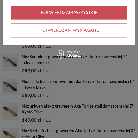
Nóż do obierania z grawerem Aka Tori ze stali damasceńskiej
POTWIERDZAM WSZYSTKIE
3,5" - Tokyo Hammer
219,00 zł
/
szt.
POTWIERDZAM WYMAGANE
Nóż Santoku z grawerem Aka Tori ze stali damasceńskiej 7" -
Tokyo Black
369,00 zł
/
szt.
Nóż Santoku z grawerem Aka Tori ze stali damasceńskiej 7" -
Tokyo Hammer
289,00 zł
/
szt.
Nóż szefa kuchni z grawerem Aka Tori ze stali damasceńskiej 8"
- Tokyo Black
389,00 zł
/
szt.
Nóż uniwersalny z grawerem Aka Tori ze stali damasceńskiej 5" -
Kyoto Olive
149,00 zł
/
szt.
Nóż Szefa Kuchni z grawerem Aka Tori ze stali damasceńskiej 8"
- Kyoto Olive