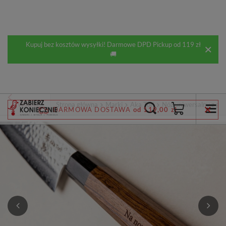
Kupuj bez kosztów wysyłki! Darmowe DPD Pickup od 119 zł
🚚
Wstecz
Strona główna
Marki
Aka Tori
Nóż uniwersalny z gr
DARMOWA DOSTAWA
od 119,00 zł