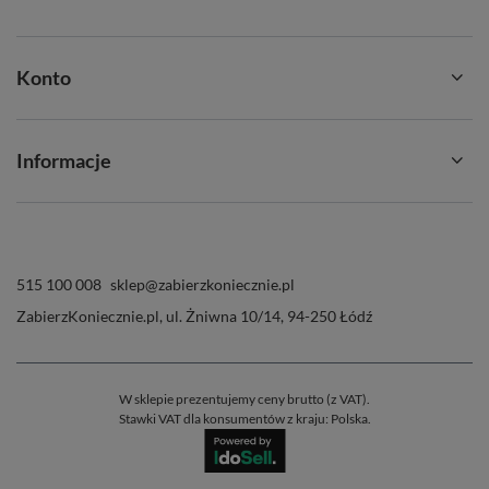
Konto
Informacje
515 100 008
sklep@zabierzkoniecznie.pl
ZabierzKoniecznie.pl
,
ul. Żniwna 10/14
,
94-250
Łódź
W sklepie prezentujemy ceny brutto (z VAT).
Stawki VAT dla konsumentów z kraju:
Polska
.