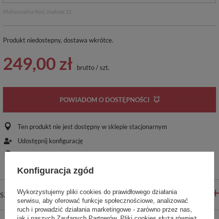
Maksymalna ilość znaków 12
Produkt niedostepny, dostawa wkrótce
249,00 zł
brutto
/
szt.
POWIADOM O DOSTĘPNOŚCI
Ten produkt nie jest dostępny w sklepie stacjonarnym
Udostępnij konfigurację
Bezpieczne zakupy
Konfiguracja zgód
Wykorzystujemy pliki cookies do prawidłowego działania
SZCZEGÓŁOWE INFORMACJE
serwisu, aby oferować funkcje społecznościowe, analizować
ruch i prowadzić działania marketingowe - zarówno przez nas,
jak i naszych Zaufanych Partnerów. Pliki cookies służą również